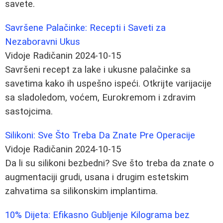
savete.
Savršene Palačinke: Recepti i Saveti za
Nezaboravni Ukus
Vidoje Radičanin
2024-10-15
Savršeni recept za lake i ukusne palačinke sa
savetima kako ih uspešno ispeći. Otkrijte varijacije
sa sladoledom, voćem, Eurokremom i zdravim
sastojcima.
Silikoni: Sve Što Treba Da Znate Pre Operacije
Vidoje Radičanin
2024-10-15
Da li su silikoni bezbedni? Sve što treba da znate o
augmentaciji grudi, usana i drugim estetskim
zahvatima sa silikonskim implantima.
10% Dijeta: Efikasno Gubljenje Kilograma bez