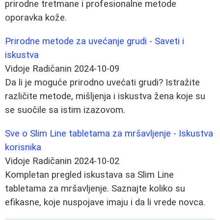
prirodne tretmane i profesionalne metode
oporavka kože.
Prirodne metode za uvećanje grudi - Saveti i
iskustva
Vidoje Radičanin
2024-10-09
Da li je moguće prirodno uvećati grudi? Istražite
različite metode, mišljenja i iskustva žena koje su
se suočile sa istim izazovom.
Sve o Slim Line tabletama za mršavljenje - Iskustva
korisnika
Vidoje Radičanin
2024-10-02
Kompletan pregled iskustava sa Slim Line
tabletama za mršavljenje. Saznajte koliko su
efikasne, koje nuspojave imaju i da li vrede novca.