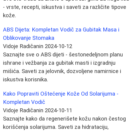
- vrste, recepti, iskustva i saveti za različite tipove
kože.
ABS Dijeta: Kompletan Vodič za Gubitak Masa i
Oblikovanje Stomaka
Vidoje Radičanin
2024-10-12
Saznajte sve o ABS dijeti - šestonedeljnom planu
ishrane i vežbanja za gubitak masti i izgradnju
mišića. Saveti za jelovnik, dozvoljene namirnice i
iskustva korisnika.
Kako Popraviti Oštećenje Kože Od Solarijuma -
Kompletan Vodič
Vidoje Radičanin
2024-10-11
Saznajte kako da regenerišete kožu nakon čestog
korišćenja solarijuma. Saveti za hidrataciju,