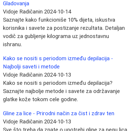
Gladovanja
Vidoje Radičanin
2024-10-14
Saznajte kako funkcioniše 10% dijeta, iskustva
korisnika i savete za postizanje rezultata. Detaljan
vodič za gubljenje kilograma uz jednostavnu
ishranu.
Kako se nositi s periodom između depilacija -
Najbolji saveti i metode
Vidoje Radičanin
2024-10-13
Kako se nositi s periodom između depilacija?
Saznajte najbolje metode i savete za održavanje
glatke kože tokom cele godine.
Gline za lice - Prirodni način za čist i zdrav ten
Vidoje Radičanin
2024-10-13
Sve što treba da znate o upotrebi gline za negu lica