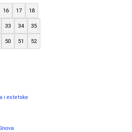
16
17
18
33
34
35
50
51
52
a i estetske
 Snova