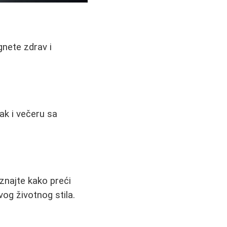
gnete zdrav i
čak i večeru sa
aznajte kako preći
vog životnog stila.