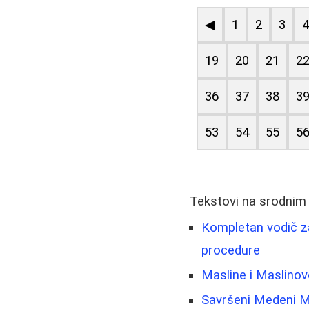
◀
1
2
3
19
20
21
2
36
37
38
3
53
54
55
5
Tekstovi na srodnim
Kompletan vodič za
procedure
Masline i Maslinov
Savršeni Medeni M