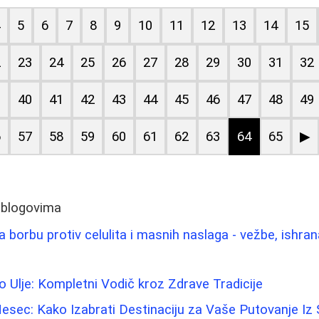
4
5
6
7
8
9
10
11
12
13
14
15
2
23
24
25
26
27
28
29
30
31
32
9
40
41
42
43
44
45
46
47
48
49
6
57
58
59
60
61
62
63
64
65
▶
 blogovima
 borbu protiv celulita i masnih naslaga - vežbe, ishran
o Ulje: Kompletni Vodič kroz Zdrave Tradicije
esec: Kako Izabrati Destinaciju za Vaše Putovanje Iz