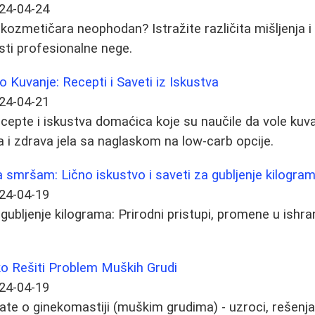
24-04-24
 kozmetičara neophodan? Istražite različita mišljenja i 
ti profesionalne nege.
o Kuvanje: Recepti i Saveti iz Iskustva
24-04-21
ecepte i iskustva domaćica koje su naučile da vole kuva
 i zdrava jela sa naglaskom na low-carb opcije.
smršam: Lično iskustvo i saveti za gubljenje kilogra
24-04-19
 gubljenje kilograma: Prirodni pristupi, promene u ishran
ko Rešiti Problem Muških Grudi
24-04-19
ate o ginekomastiji (muškim grudima) - uzroci, rešenja