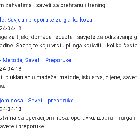
m zahvatima i saveti za prehranu i trening.
jelo: Savjeti i preporuke za glatku kožu
24-04-18
linge za tijelo, domaće recepte i savjete za održavanje 
dine. Saznajte koju vrstu pilinga koristiti i koliko često
- Metode, Saveti i Preporuke
24-04-18
ti o uklanjanju madeža: metode, iskustva, cijene, save
a.
jom nosa - Saveti i preporuke
24-04-13
stvima sa operacijom nosa, oporavku, izboru hirurga i
savete i preporuke.