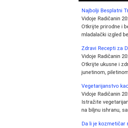
Najbolji Besplatni T
Vidoje Radičanin
20
Otkrijte prirodne i
mladalački izgled be
Zdravi Recepti za D
Vidoje Radičanin
20
Otkrijte ukusne i zd
junetinom, piletino
Vegetarijanstvo kao 
Vidoje Radičanin
20
Istražite vegetarija
na biljnu ishranu, s
Da li je kozmetičar