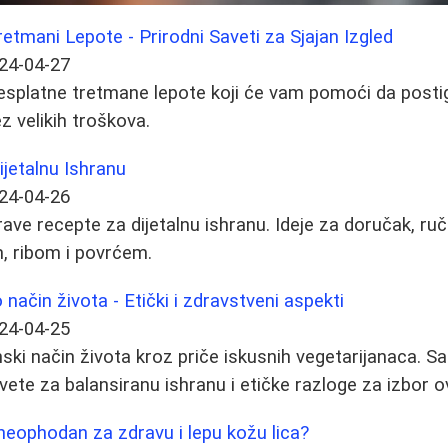
retmani Lepote - Prirodni Saveti za Sjajan Izgled
24-04-27
 besplatne tretmane lepote koji će vam pomoći da posti
z velikih troškova.
ijetalnu Ishranu
24-04-26
rave recepte za dijetalnu ishranu. Ideje za doručak, ru
m, ribom i povrćem.
način života - Etički i zdravstveni aspekti
24-04-25
nski način života kroz priče iskusnih vegetarijanaca. S
avete za balansiranu ishranu i etičke razloge za izbor o
 neophodan za zdravu i lepu kožu lica?