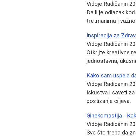
Vidoje Radičanin
20
Da li je odlazak kod
tretmanima i važnos
Inspiracija za Zdrav
Vidoje Radičanin
20
Otkrijte kreativne r
jednostavna, ukusna
Kako sam uspela da 
Vidoje Radičanin
20
Iskustva i saveti za
postizanje ciljeva.
Ginekomastija - Ka
Vidoje Radičanin
20
Sve što treba da zn