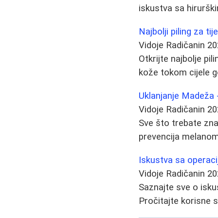
iskustva sa hirurški
Najbolji piling za ti
Vidoje Radičanin
20
Otkrijte najbolje pi
kože tokom cijele go
Uklanjanje Madeža 
Vidoje Radičanin
20
Sve što trebate zna
prevencija melanom
Iskustva sa operaci
Vidoje Radičanin
20
Saznajte sve o isku
Pročitajte korisne 