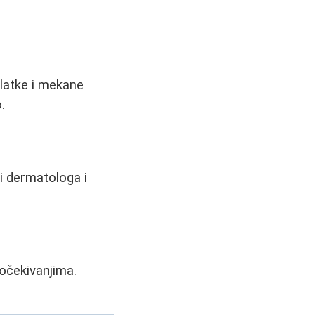
glatke i mekane
.
ti dermatologa i
 očekivanjima.