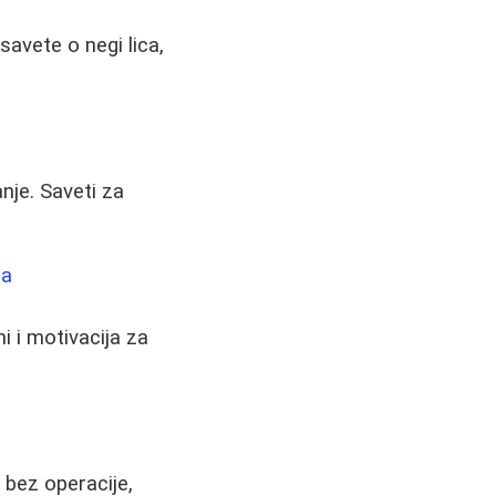
savete o negi lica,
nje. Saveti za
ma
i i motivacija za
 bez operacije,