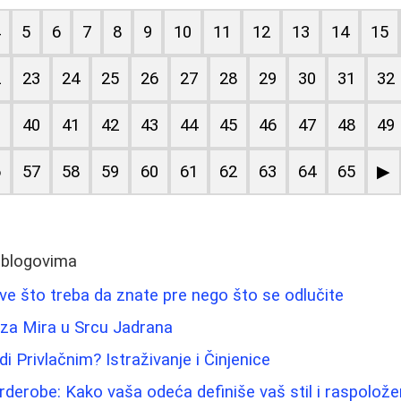
4
5
6
7
8
9
10
11
12
13
14
15
2
23
24
25
26
27
28
29
30
31
32
9
40
41
42
43
44
45
46
47
48
49
6
57
58
59
60
61
62
63
64
65
▶
 blogovima
Sve što treba da znate pre nego što se odlučite
aza Mira u Srcu Jadrana
di Privlačnim? Istraživanje i Činjenice
rderobe: Kako vaša odeća definiše vaš stil i raspolože