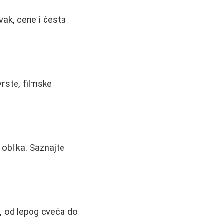
avak, cene i česta
rste, filmske
 oblika. Saznajte
e, od lepog cveća do