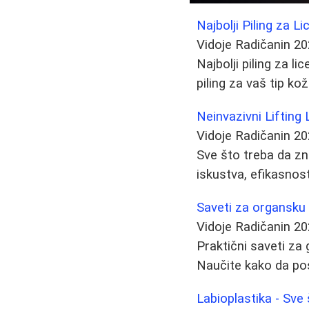
Najbolji Piling za 
Vidoje Radičanin
20
Najbolji piling za li
piling za vaš tip kož
Neinvazivni Lifting 
Vidoje Radičanin
20
Sve što treba da zn
iskustva, efikasnos
Saveti za organsku 
Vidoje Radičanin
20
Praktični saveti za
Naučite kako da po
Labioplastika - Sve 