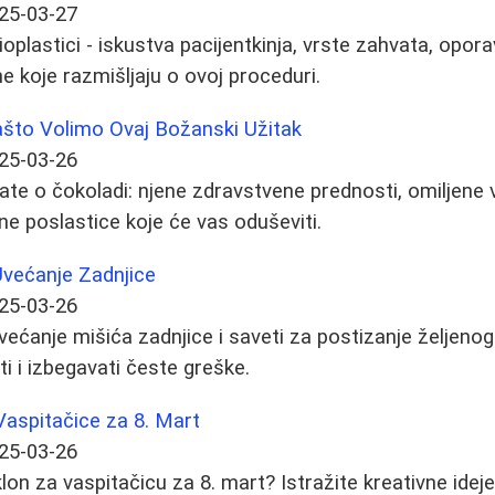
25-03-27
ioplastici - iskustva pacijentkinja, vrste zahvata, opor
ne koje razmišljaju o ovoj proceduri.
što Volimo Ovaj Božanski Užitak
25-03-26
ate o čokoladi: njene zdravstvene prednosti, omiljene v
ne poslastice koje će vas oduševiti.
Uvećanje Zadnjice
25-03-26
većanje mišića zadnjice i saveti za postizanje željenog
i i izbegavati česte greške.
 Vaspitačice za 8. Mart
25-03-26
lon za vaspitačicu za 8. mart? Istražite kreativne idej