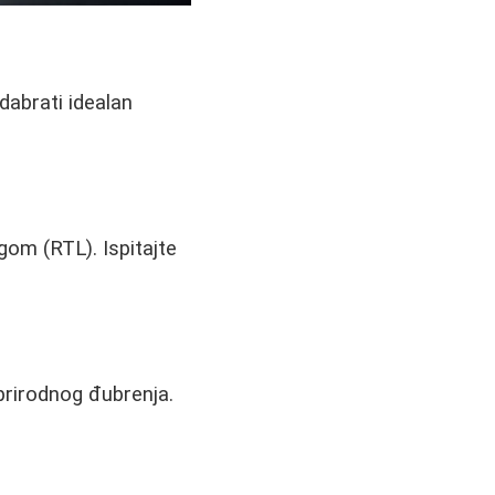
odabrati idealan
gom (RTL). Ispitajte
prirodnog đubrenja.