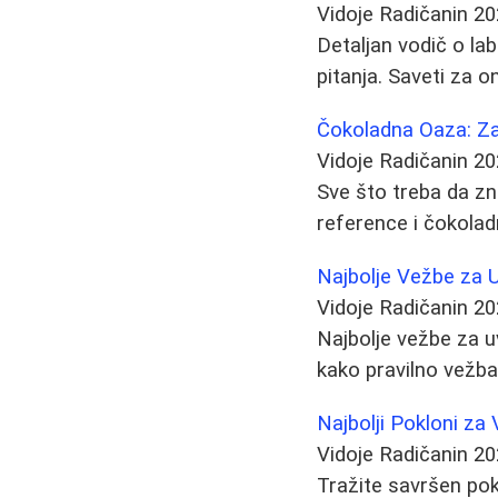
Vidoje Radičanin
20
Detaljan vodič o lab
pitanja. Saveti za o
Čokoladna Oaza: Za
Vidoje Radičanin
20
Sve što treba da zn
reference i čokolad
Najbolje Vežbe za 
Vidoje Radičanin
20
Najbolje vežbe za u
kako pravilno vežbat
Najbolji Pokloni za
Vidoje Radičanin
20
Tražite savršen pok