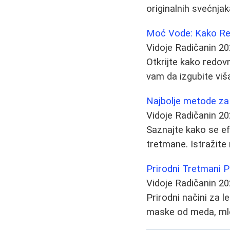
originalnih svećnja
Moć Vode: Kako Re
Vidoje Radičanin
20
Otkrijte kako redov
vam da izgubite viša
Najbolje metode za 
Vidoje Radičanin
20
Saznajte kako se efi
tretmane. Istražite 
Prirodni Tretmani P
Vidoje Radičanin
20
Prirodni načini za l
maske od meda, mle