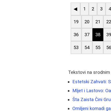
◀
1
2
3
19
20
21
2
36
37
38
3
53
54
55
5
Tekstovi na srodnim
Estetski Zahvati: 
Mljet i Lastovo: O
Šta Zaista Čini Gru
Omiljeni komadi ga