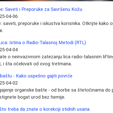
Lice: Saveti i Preporuke za Savršenu Kožu
25-04-06
ce: saveti, preporuke i iskustva korisnika. Otkrijte kako 
e.
Lica: Istina o Radio-Talasnoj Metodi (RTL)
25-04-04
ate o neinvazivnom zatezanju lica radio-talasnim liftin
t, i šta očekivati od ovog tretmana.
baštu - Kako uspešno gajiti povrće
25-04-02
 gajenje organske bašte - od borbe sa štetočinama do 
stignete bogat urod bez hemije.
što treba da znate o korekciji stidnih usana