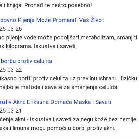
ka i knjiga. Pronađite nešto posebno!
dovno Pijenje Može Promeniti Vaš Život
25-03-26
no pijenje vode može poboljšati metabolizam, smanjiti
k kilograma. Iskustva i saveti.
borbu protiv celulita
25-03-22
kasno boriti protiv celulita uz pravilnu ishranu, fizičku
najbolje metode i savete za smanjenje celulita.
rotiv Akni: Efikasne Domaće Maske i Saveti
25-03-21
ečenje akni - iskustva i saveti za negu kože bez hemije.
ka i limuna mogu pomoći u borbi protiv akni.