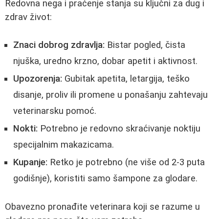
Redovna nega i praćenje stanja su ključni za dug i
zdrav život:
Znaci dobrog zdravlja:
Bistar pogled, čista
njuška, uredno krzno, dobar apetit i aktivnost.
Upozorenja:
Gubitak apetita, letargija, teško
disanje, proliv ili promene u ponašanju zahtevaju
veterinarsku pomoć.
Nokti:
Potrebno je redovno skraćivanje noktiju
specijalnim makazicama.
Kupanje:
Retko je potrebno (ne više od 2-3 puta
godišnje), koristiti samo šampone za glodare.
Obavezno pronađite veterinara koji se razume u