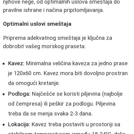
njihove nege, od optimalnih uslova smeštaja do
pravilne ishrane i načina pripitomljavanja.
Optimalni uslovi smeštaja
Priprema adekvatnog smeštaja je ključna za
dobrobit vašeg morskog praseta:
Kavez:
Minimalna veličina kaveza za jedno prase
je 120x60 cm. Kavez mora biti dovoljno prostran
da omogući kretanje.
Podloga:
Najčešće se koristi piljevina (najbolje
od čempresa) ili peškir za podlogu. Piljevina
treba da se menja svaka 2-3 dana.
Lokacija:
Kavez treba postaviti u prostoriji sa