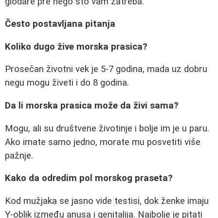
glodare pre nego što vam zatreba.
Često postavljana pitanja
Koliko dugo žive morska prasica?
Prosečan životni vek je 5-7 godina, mada uz dobru
negu mogu živeti i do 8 godina.
Da li morska prasica može da živi sama?
Mogu, ali su društvene životinje i bolje im je u paru.
Ako imate samo jedno, morate mu posvetiti više
pažnje.
Kako da odredim pol morskog praseta?
Kod mužjaka se jasno vide testisi, dok ženke imaju
Y-oblik između anusa i genitalija. Najbolje je pitati