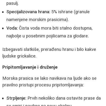
pasulj.
Specijalizovana hrana:
5% ishrane (granule
namenjene morskim prasicima).
Voda:
Čista voda mora biti stalno dostupna,
najbolje u posebnim pojilicama za glodare.
Izbegavati slatkiše, prerađenu hranu i bilo kakve
ljudske grickalice.
Pripitomljavanje i druženje
Morska prasica se lako navikava na ljude ako se
pravilno pristupi procesu pripitomljavanja:
Strpljenje:
Prvih nekoliko dana ostavite prase da