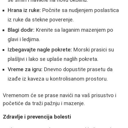
se smiri i navikne na novu okolinu.
Hrana iz ruke:
Počnite sa nudjenjem poslastica
iz ruke da stekne poverenje.
Blagi dodir:
Krenite sa laganim mazenjem po
glavi i ledjima.
Izbegavajte nagle pokrete:
Morski prasici su
plašljivi i lako se uplaše naglih pokreta.
Vreme za igru:
Dnevno dopustite prasetu da
izađe iz kaveza u kontrolisanom prostoru.
Vremenom će se prase navići na vaš prisustvo i
početiće da traži pažnju i mazenje.
Zdravlje i prevencija bolesti