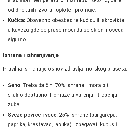
stabilnom temperaturom između 18-24°C, dalje
od direktnih izvora toplote i promaje.
Kućica:
Obavezno obezbedite kućicu ili skrovište
u kavezu gde će prase moći da se skloni i oseća
sigurno.
Ishrana i ishranjivanje
Pravilna ishrana je osnov zdravlja morskog praseta:
Seno:
Treba da čini 70% ishrane i mora biti
stalno dostupno. Pomaže u varenju i trošenju
zuba.
Sveže povrće i voće:
25% ishrane (šargarepa,
paprika, krastavac, jabuka). Izbegavati kupus i