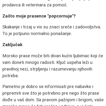
prodavca ili veterinara za pomoć.
Zašto moje prasence "popcornuje"?
Skakanje i trzaj u vis su znaci sreće i zadovoljstva.
To je potpuno normalno ponašanje.
Zaključak
Morsko prase može biti divan kućni ljubimac koji će
vam doneti mnogo radosti. Ključ uspeha leži u
pravilnoj nezi, strpljenju i razumevanju njihovih
potreba.
Pametno je dobro se informisati pre nabavke i
pripremiti sve što je potrebno pre nego što prase
dođe u vaš dom. Sa pravom pažnjom i brigom, vaše