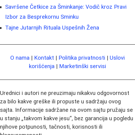
Savršene Četkice za Šminkanje: Vodič kroz Pravi
Izbor za Besprekornu Sminku
Tajne Jutarnjih Rituala Uspešnih Žena
O nama
|
Kontakt
|
Politika privatnosti
|
Uslovi
korišćenja
|
Marketinški servisi
Urednici i autori ne preuzimaju nikakvu odgovornost
za bilo kakve greške ili propuste u sadržaju ovog
sajta. Informacije sadržane na ovom sajtu pružaju se
u stanju „takvom kakve jesu“, bez garancija u pogledu
njihove potpunosti, tačnosti, korisnosti ili