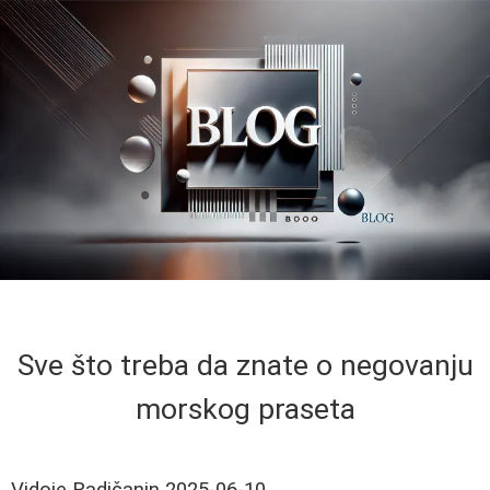
Sve što treba da znate o negovanju
morskog praseta
Vidoje Radičanin
2025-06-10