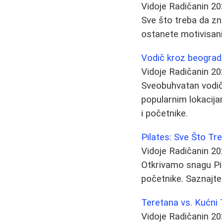
Vidoje Radičanin
20
Sve što treba da z
ostanete motivisani
Vodič kroz beograds
Vidoje Radičanin
20
Sveobuhvatan vodič 
popularnim lokacija
i početnike.
Pilates: Sve Što T
Vidoje Radičanin
20
Otkrivamo snagu Pil
početnike. Saznajte
Teretana vs. Kućni 
Vidoje Radičanin
20