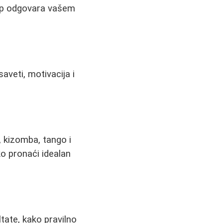
stup odgovara vašem
aveti, motivacija i
 kizomba, tango i
o pronaći idealan
tate, kako pravilno