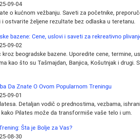
25-09-04
nate o kućnom vežbanju. Saveti za početnike, preporu
 i ostvarite željene rezultate bez odlaska u teretanu.
ke bazene: Cene, uslovi i saveti za rekreativno plivanj
25-09-02
kroz beogradske bazene. Uporedite cene, termine, usl
ma kao što su Tašmajdan, Banjica, Košutnjak i drugi. S
reba Da Znate O Ovom Popularnom Treningu
25-09-01
atesa. Detaljan vodič o prednostima, vezbama, ishrani
 kako Pilates može da transformiše vaše telo i um.
Trening: Šta je Bolje za Vas?
25-08-30