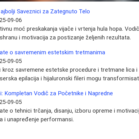
Najbolji Saveznici za Zategnuto Telo
25-09-06
tivnu moć preskakanja vijače i vrtenja hula hopa. Vodi
ishranu i motivacija za postizanje željenih rezultata.
nate o savremenim estetskim tretmanima
25-09-05
kroz savremene estetske procedure i tretmane lica i t
aserska epilacija i hijaluronski fileri mogu transformisat
ti: Kompletan Vodič za Početnike i Napredne
25-09-05
te o tehnici trčanja, disanju, izboru opreme i motivacij
a i unapređenje performansi.