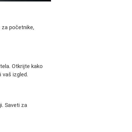
č za početnike,
ela. Otkrijte kako
i vaš izgled.
i. Saveti za