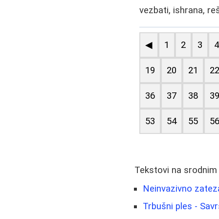
vezbati, ishrana, re
◀
1
2
3
19
20
21
2
36
37
38
3
53
54
55
5
Tekstovi na srodnim
Neinvazivno zateza
Trbušni ples - Savr