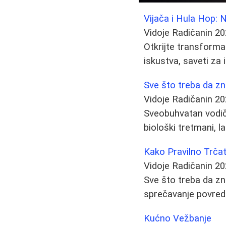
Vijača i Hula Hop: 
Vidoje Radičanin
20
Otkrijte transforma
iskustva, saveti za 
Sve što treba da z
Vidoje Radičanin
20
Sveobuhvatan vodič 
biološki tretmani, l
Kako Pravilno Trča
Vidoje Radičanin
20
Sve što treba da zna
sprečavanje povred
Kućno Vežbanje