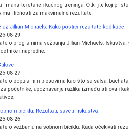
 i mana teretane i kućnog treninga. Otkrijte koji pri
evima i ličnosti za maksimalne rezultate.
 uz Jillian Michaels: Kako postići rezultate kod kuće
25-08-29
ate o programima vežbanja Jillian Michaels. Iskustva, s
očetnike i napredne.
tilove
25-08-27
ate o popularnim plesovima kao što su salsa, bachata,
za početnike, upoznavanje razlika između stilova i kak
ativce.
bnom biciklu: Rezultati, saveti i iskustva
25-08-26
ate o vežbanju na sobnom biciklu. Kada očekivati rezul