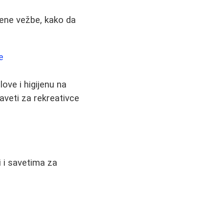
čene vežbe, kako da
e
ove i higijenu na
aveti za rekreativce
 i savetima za