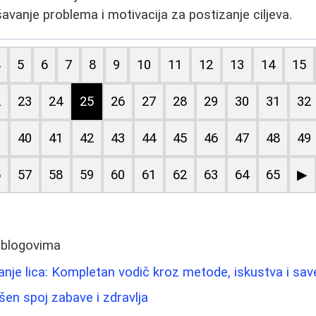
šavanje problema i motivacija za postizanje ciljeva.
4
5
6
7
8
9
10
11
12
13
14
15
2
23
24
25
26
27
28
29
30
31
32
9
40
41
42
43
44
45
46
47
48
49
6
57
58
59
60
61
62
63
64
65
▶
 blogovima
nje lica: Kompletan vodič kroz metode, iskustva i sav
šen spoj zabave i zdravlja