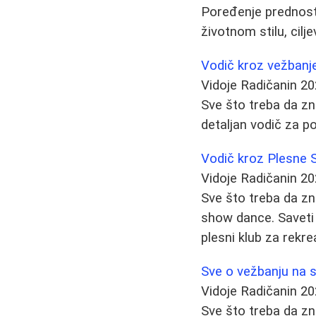
Poređenje prednosti
životnom stilu, cilj
Vodič kroz vežbanje
Vidoje Radičanin
20
Sve što treba da zn
detaljan vodič za p
Vodič kroz Plesne S
Vidoje Radičanin
20
Sve što treba da zn
show dance. Saveti 
plesni klub za rekre
Sve o vežbanju na so
Vidoje Radičanin
20
Sve što treba da zn