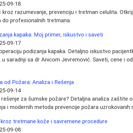
25-09-18
roz razumevanje, prevenciju i tretman celulita. Otkrijt
 do profesionalnih tretmana.
zanja kapaka: Moj primer, iskustvo i saveti
25-09-17
operaciju podizanja kapaka. Detaljno iskustvo pacijentk
u saradnji sa dr Anicom Jevremović. Saveti, cene i o
a od Požara: Analiza i Rešenja
25-09-14
i rešenje za šumske požare? Detaljna analiza zaštite
enja i modernih metoda prevencije požara uzrokovanih
 kroz tretmane kože i savremene procedure
25-09-08