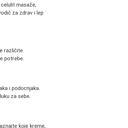
 celulit masaže,
odič za zdrav i lep
 različite
je potrebe.
aka i podocnjaka.
luku za sebe.
Saznajte koje kreme,