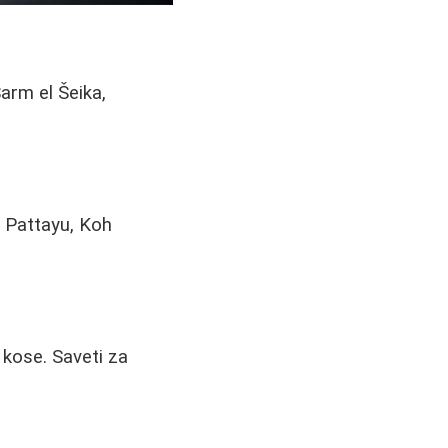
Šarm el Šeika,
, Pattayu, Koh
 kose. Saveti za