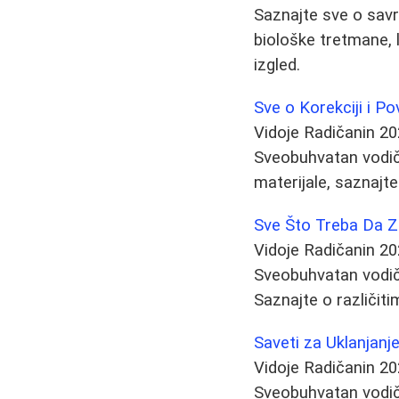
Saznajte sve o savr
biološke tretmane, 
izgled.
Sve o Korekciji i P
Vidoje Radičanin
20
Sveobuhvatan vodič 
materijale, saznajte
Sve Što Treba Da Z
Vidoje Radičanin
20
Sveobuhvatan vodič 
Saznajte o različit
Saveti za Uklanjanj
Vidoje Radičanin
20
Sveobuhvatan vodič 