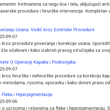
emenim tretmanima za negu lica i tela, uključujući anti
laserske procedure i hirurške intervencije. Kompletan v
ovećanju Usana: Vodič kroz Estetske Procedure
25-09-07
kroz procedure povećanja i korekcije usana. Uporedite
 šta očekivati i kako izabrati pravog stručnjaka za svo
nate O Operaciji Kapaka i Podocnjaka
25-09-07
kroz hirurške i nehirurške procedure za korekciju kap
im metodama, rizicima, oporavku i kako doneti pravu od
e Fleka i Hiperpigmentacije
25-09-06
o uzrocima i rešenjima za fleke i hiperpigmentaciju. 