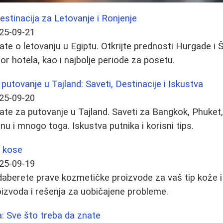
estinacija za Letovanje i Ronjenje
25-09-21
ate o letovanju u Egiptu. Otkrijte prednosti Hurgade i 
bor hotela, kao i najbolje periode za posetu.
 putovanje u Tajland: Saveti, Destinacije i Iskustva
25-09-20
ate za putovanje u Tajland. Saveti za Bangkok, Phuket
u i mnogo toga. Iskustva putnika i korisni tips.
i kose
25-09-19
aberete prave kozmetičke proizvode za vaš tip kože i
izvoda i rešenja za uobičajene probleme.
a: Sve što treba da znate