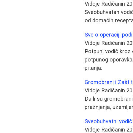
Vidoje Radičanin
20
Sveobuhvatan vodič k
od domaćih recepta
Sve o operaciji podi
Vidoje Radičanin
20
Potpuni vodič kroz 
potpunog oporavka, 
pitanja.
Gromobrani i Zaštit
Vidoje Radičanin
20
Da li su gromobran
pražnjenja, uzemlj
Sveobuhvatni vodič
Vidoje Radičanin
20