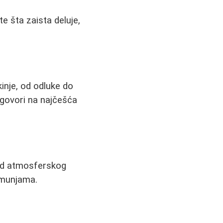
e šta zaista deluje,
inje, od odluke do
dgovori na najčešća
 od atmosferskog
 munjama.