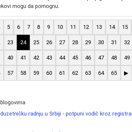
 lekovi mogu da pomognu.
4
5
6
7
8
9
10
11
12
13
14
15
2
23
24
25
26
27
28
29
30
31
32
9
40
41
42
43
44
45
46
47
48
49
6
57
58
59
60
61
62
63
64
65
▶
 blogovima
uzetničku radnju u Srbiji - potpuni vodič kroz registrac