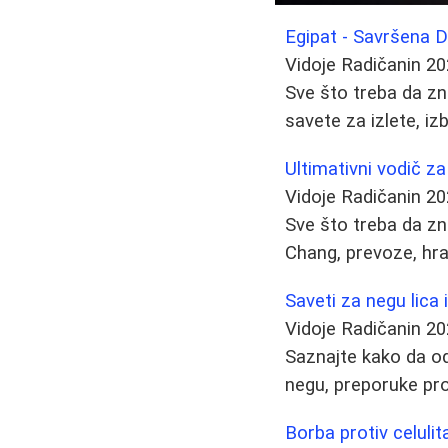
Egipat - Savršena D
Vidoje Radičanin
20
Sve što treba da zn
savete za izlete, iz
Ultimativni vodič za
Vidoje Radičanin
20
Sve što treba da zn
Chang, prevoze, hran
Saveti za negu lica 
Vidoje Radičanin
20
Saznajte kako da od
negu, preporuke pro
Borba protiv celulit