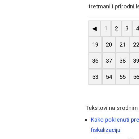
tretmani i prirodni
◀
1
2
3
19
20
21
2
36
37
38
3
53
54
55
5
Tekstovi na srodnim
Kako pokrenuti pred
fiskalizaciju