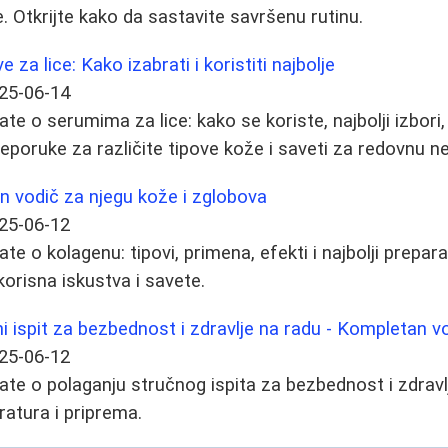
e. Otkrijte kako da sastavite savršenu rutinu.
za lice: Kako izabrati i koristiti najbolje
25-06-14
te o serumima za lice: kako se koriste, najbolji izbori
eporuke za različite tipove kože i saveti za redovnu n
n vodič za njegu kože i zglobova
25-06-12
te o kolagenu: tipovi, primena, efekti i najbolji prepara
korisna iskustva i savete.
ni ispit za bezbednost i zdravlje na radu - Kompletan v
25-06-12
ate o polaganju stručnog ispita za bezbednost i zdravl
eratura i priprema.