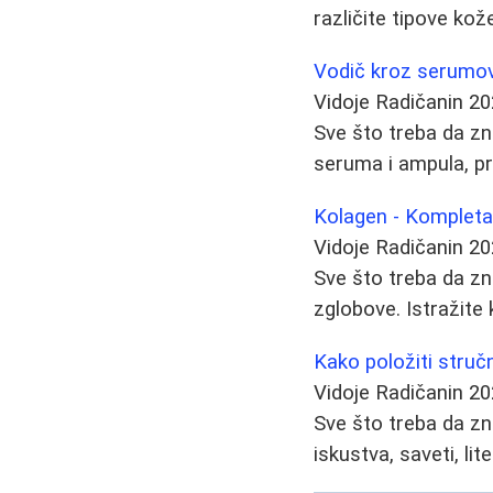
različite tipove kož
Vodič kroz serumove 
Vidoje Radičanin
20
Sve što treba da zna
seruma i ampula, pr
Kolagen - Kompleta
Vidoje Radičanin
20
Sve što treba da zna
zglobove. Istražite 
Kako položiti struč
Vidoje Radičanin
20
Sve što treba da zn
iskustva, saveti, lit