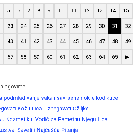
4
5
6
7
8
9
10
11
12
13
14
15
2
23
24
25
26
27
28
29
30
31
32
9
40
41
42
43
44
45
46
47
48
49
6
57
58
59
60
61
62
63
64
65
▶
 blogovima
a podmlađivanje šaka i savršene nokte kod kuće
vati Kožu Lica i Izbegavati Ožiljke
vu Kozmetiku: Vodič za Pametnu Njegu Lica
kustva, Saveti i Najčešća Pitanja