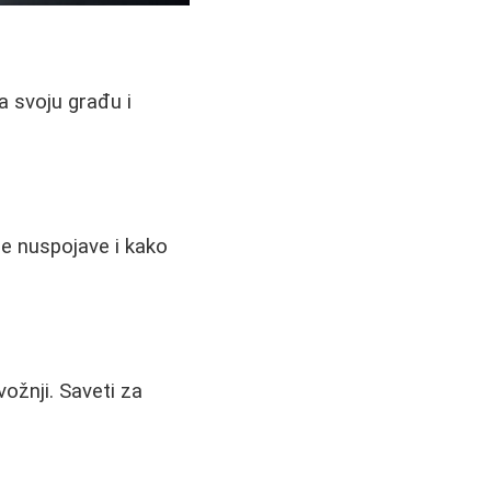
a svoju građu i
će nuspojave i kako
vožnji. Saveti za