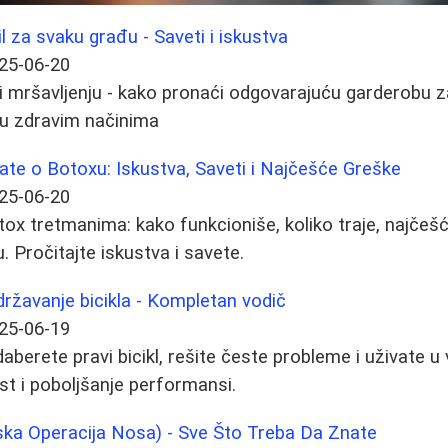
il za svaku građu - Saveti i iskustva
25-06-20
u i mršavljenju - kako pronaći odgovarajuću garderobu z
uru zdravim načinima
ate o Botoxu: Iskustva, Saveti i Najčešće Greške
25-06-20
tox tretmanima: kako funkcioniše, koliko traje, najčeš
u. Pročitajte iskustva i savete.
održavanje bicikla - Kompletan vodič
25-06-19
berete pravi bicikl, rešite česte probleme i uživate u 
st i poboljšanje performansi.
tska Operacija Nosa) - Sve Što Treba Da Znate