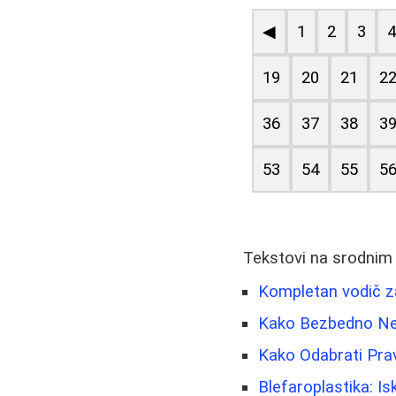
◀
1
2
3
19
20
21
2
36
37
38
3
53
54
55
5
Tekstovi na srodnim
Kompletan vodič z
Kako Bezbedno Nego
Kako Odabrati Pra
Blefaroplastika: Is