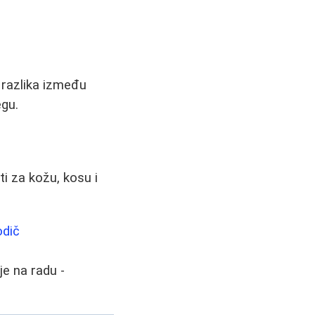
, razlika između
egu.
ti za kožu, kosu i
odič
je na radu -