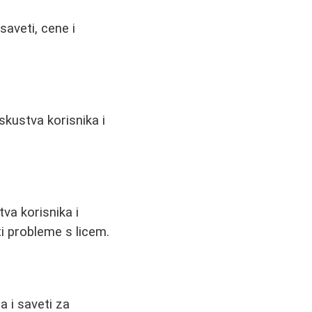
saveti, cene i
 iskustva korisnika i
va korisnika i
i probleme s licem.
a i saveti za