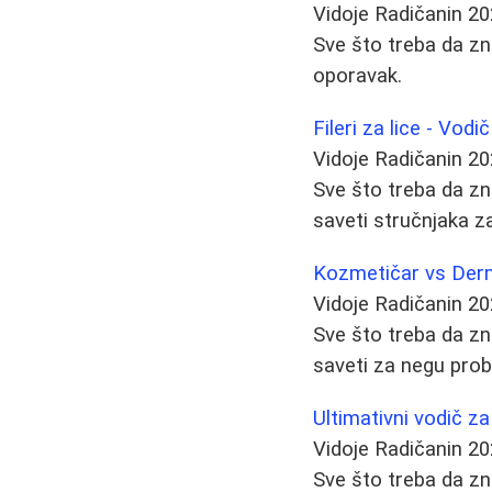
Vidoje Radičanin
20
Sve što treba da zna
oporavak.
Fileri za lice - Vod
Vidoje Radičanin
20
Sve što treba da znat
saveti stručnjaka za
Kozmetičar vs Derm
Vidoje Radičanin
20
Sve što treba da zn
saveti za negu prob
Ultimativni vodič za
Vidoje Radičanin
20
Sve što treba da zn