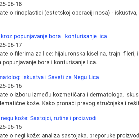
25-06-18
te o rinoplastici (estetskoj operaciji nosa) - iskustva, 
ič kroz popunjavanje bora i konturisanje lica
25-06-17
e o filerima za lice: hijaluronska kiselina, trajni fileri,
 popunjavanje bora i konturisanje lica.
atolog: Iskustva i Saveti za Negu Lica
25-06-16
ate o izboru između kozmetičara i dermatologa, iskust
lematične kože. Kako pronaći pravog stručnjaka i rešit
 negu kože: Sastojci, rutine i proizvodi
25-06-15
ate o negi kože: analiza sastojaka, preporuke proizvod