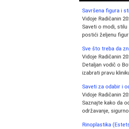
Savršena figura i st
Vidoje Radičanin
20
Saveti o modi, stil
postići željenu fig
Sve što treba da zn
Vidoje Radičanin
20
Detaljan vodič o Bo
izabrati pravu klinik
Saveti za odabir i 
Vidoje Radičanin
20
Saznajte kako da oda
održavanje, sigurno
Rinoplastika (Este