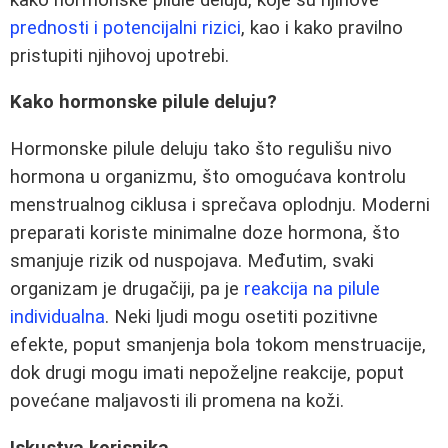
prednosti i potencijalni rizici
, kao i kako pravilno
pristupiti njihovoj upotrebi.
Kako hormonske pilule deluju?
Hormonske pilule deluju tako što regulišu nivo
hormona u organizmu, što omogućava kontrolu
menstrualnog ciklusa i sprečava oplodnju. Moderni
preparati koriste minimalne doze hormona, što
smanjuje rizik od nuspojava. Međutim, svaki
organizam je drugačiji, pa je
reakcija na pilule
individualna
. Neki ljudi mogu osetiti pozitivne
efekte, poput smanjenja bola tokom menstruacije,
dok drugi mogu imati nepoželjne reakcije, poput
povećane maljavosti ili promena na koži.
Iskustva korisnika