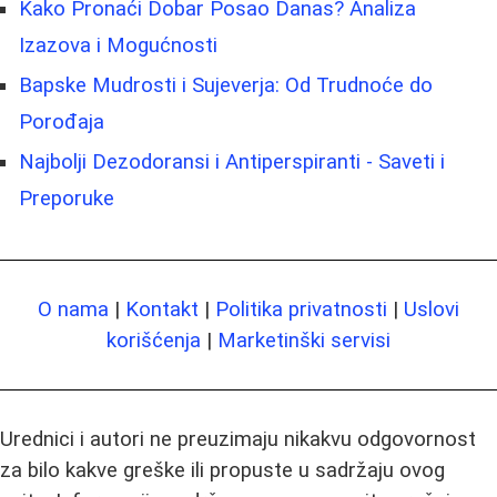
Kako Pronaći Dobar Posao Danas? Analiza
Izazova i Mogućnosti
Bapske Mudrosti i Sujeverja: Od Trudnoće do
Porođaja
Najbolji Dezodoransi i Antiperspiranti - Saveti i
Preporuke
O nama
|
Kontakt
|
Politika privatnosti
|
Uslovi
korišćenja
|
Marketinški servisi
Urednici i autori ne preuzimaju nikakvu odgovornost
za bilo kakve greške ili propuste u sadržaju ovog