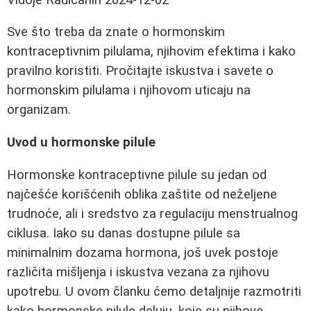
Sve što treba da znate o hormonskim
kontraceptivnim pilulama, njihovim efektima i kako
pravilno koristiti. Pročitajte iskustva i savete o
hormonskim pilulama i njihovom uticaju na
organizam.
Uvod u hormonske pilule
Hormonske kontraceptivne pilule su jedan od
najčešće korišćenih oblika zaštite od neželjene
trudnoće, ali i sredstvo za regulaciju menstrualnog
ciklusa. Iako su danas dostupne pilule sa
minimalnim dozama hormona, još uvek postoje
različita mišljenja i iskustva vezana za njihovu
upotrebu. U ovom članku ćemo detaljnije razmotriti
kako hormonske pilule deluju, koje su njihove