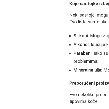
Koje sastojke izbe
Neki sastojci mogu 
Evo liste sastojaka 
Silikoni:
Mogu zapu
Alkohol:
Isušuje ko
Parabeni:
Iako su 
problemima.
Mineralna ulja:
Mog
Preporučeni proizv
Evo nekoliko prepor
tipovima kože: