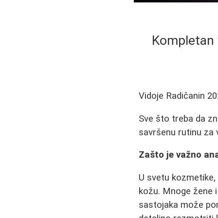
Kompletan v
Vidoje Radičanin
20
Sve što treba da zn
savršenu rutinu za 
Zašto je važno ana
U svetu kozmetike, 
kožu. Mnoge žene i 
sastojaka može pom