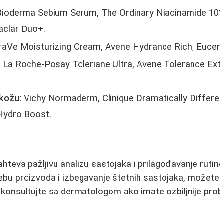
ioderma Sebium Serum, The Ordinary Niacinamide 10%
aclar Duo+.
aVe Moisturizing Cream, Avene Hydrance Rich, Euceri
:
La Roche-Posay Toleriane Ultra, Avene Tolerance Ex
kožu:
Vichy Normaderm, Clinique Dramatically Differe
Hydro Boost.
ahteva pažljivu analizu sastojaka i prilagođavanje ruti
ebu proizvoda i izbegavanje štetnih sastojaka, možete 
e konsultujte sa dermatologom ako imate ozbiljnije p