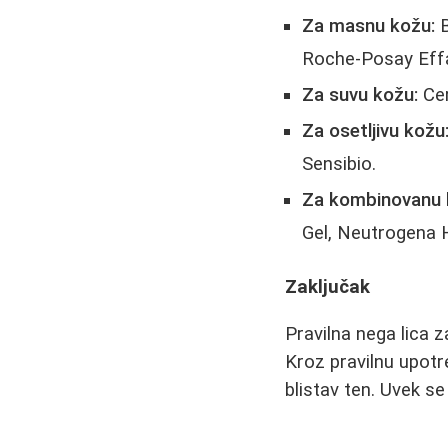
Za masnu kožu:
B
Roche-Posay Eff
Za suvu kožu:
Cer
Za osetljivu kožu
Sensibio.
Za kombinovanu 
Gel, Neutrogena 
Zaključak
Pravilna nega lica z
Kroz pravilnu upotr
blistav ten. Uvek s