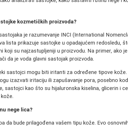
kako analizirati sastojke, kako sastaviti rutinu nege i 
astojke kozmetičkih proizvoda?
i sastojaka je razumevanje INCI (International Nomenc
Ova lista prikazuje sastojke u opadajućem redosledu, št
i koji su najzastupljeniji u proizvodu. Na primer, ako je
ači da je voda glavni sastojak proizvoda.
ki sastojci mogu biti iritanti za određene tipove kože.
mogu izazvati iritaciju ili zapušavanje pora, posebno ko
, sastojci kao što su hijaluronska kiselina, glicerin i c
 kože.
inu nege lica?
eba da bude prilagođena vašem tipu kože. Evo osnovnih