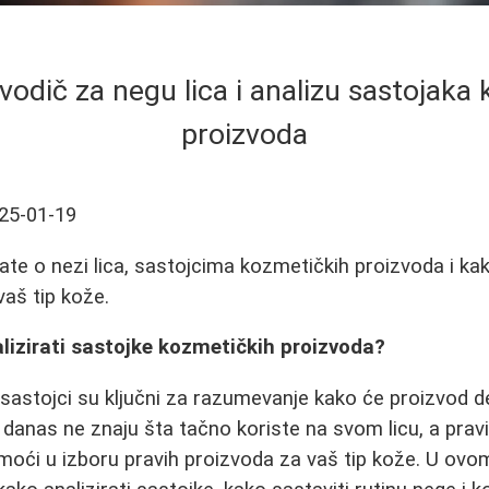
odič za negu lica i analizu sastojaka
proizvoda
25-01-19
ate o nezi lica, sastojcima kozmetičkih proizvoda i kak
vaš tip kože.
lizirati sastojke kozmetičkih proizvoda?
sastojci su ključni za razumevanje kako će proizvod d
danas ne znaju šta tačno koriste na svom licu, a pravi
oći u izboru pravih proizvoda za vaš tip kože. U ov