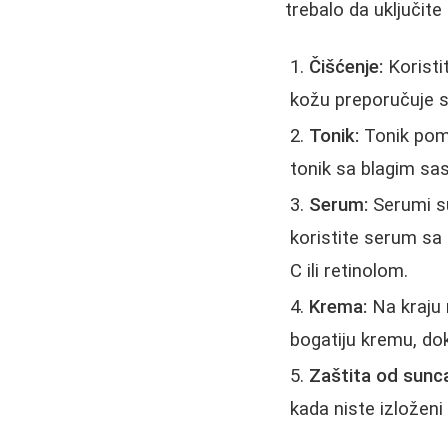
trebalo da uključite 
Čišćenje:
Koristit
kožu preporučuje s
Tonik:
Tonik poma
tonik sa blagim sas
Serum:
Serumi su
koristite serum sa
C ili retinolom.
Krema:
Na kraju 
bogatiju kremu, do
Zaštita od sunc
kada niste izložen