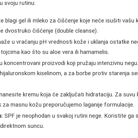
u svoju rutinu:
e blagi gel ili mleko za čišćenje koje neće isušiti vaš
e dvostruko čišćenje (double cleanse).
že u vraćanju pH vrednosti kože i uklanja ostatke neč
tojcima kao što su aloe vera ili hamamelis.
 koncentrovani proizvodi koji pružaju intenzivnu negu.
 hijaluronskom kiselinom, a za borbe protiv starenja 
nanesite kremu koja će zaključati hidrataciju. Za suvu 
k za masnu kožu preporučujemo laganije formulacije.
a:
SPF je neophodan u svakoj rutini nege. Koristite ga 
i direktnom suncu.