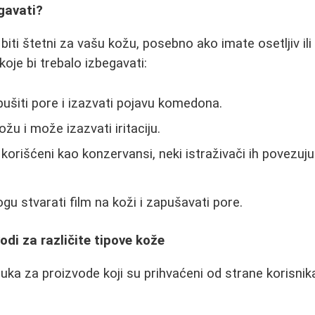
gavati?
biti štetni za vašu kožu, posebno ako imate osetljiv il
koje bi trebalo izbegavati:
šiti pore i izazvati pojavu komedona.
žu i može izazvati iritaciju.
korišćeni kao konzervansi, neki istraživači ih povezuj
u stvarati film na koži i zapušavati pore.
odi za različite tipove kože
uka za proizvode koji su prihvaćeni od strane korisnika