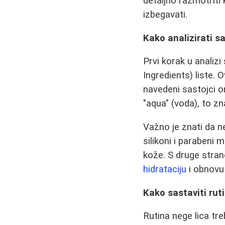
detaljno razmotriti 
izbegavati.
Kako analizirati s
Prvi korak u analiz
Ingredients) liste. 
navedeni sastojci on
"aqua" (voda), to zn
Važno je znati da ne
silikoni i parabeni 
kože. S druge strane
hidrataciju
i obnovu
Kako sastaviti rut
Rutina nege lica tr