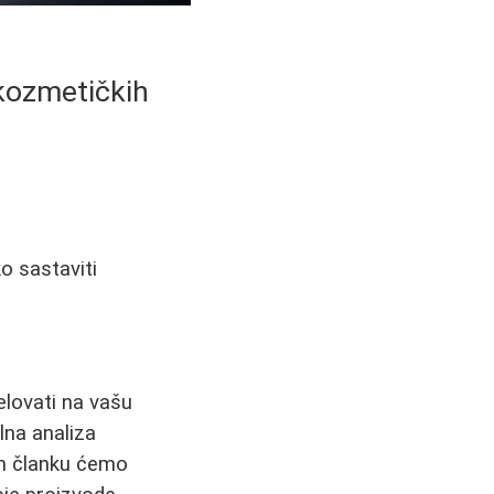
 kozmetičkih
o sastaviti
elovati na vašu
lna analiza
om članku ćemo