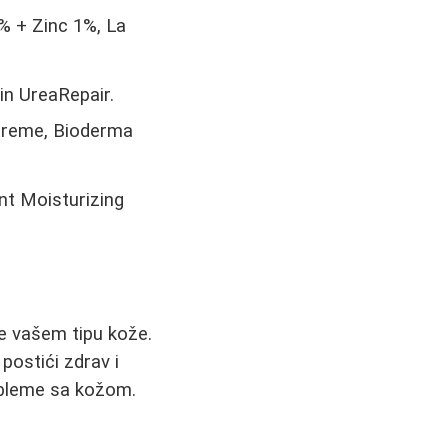
 + Zinc 1%, La
n UreaRepair.
treme, Bioderma
nt Moisturizing
ne vašem tipu kože.
postići zdrav i
robleme sa kožom.