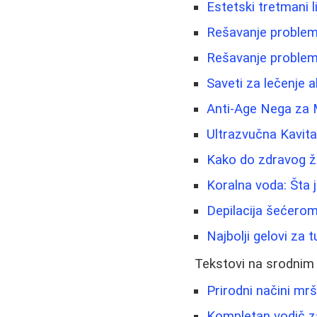
Estetski tretmani l
Rešavanje problem
Rešavanje problema
Saveti za lečenje a
Anti-Age Nega za 
Ultrazvučna Kavita
Kako do zdravog ži
Koralna voda: Šta j
Depilacija šećerom
Najbolji gelovi za 
Tekstovi na srodnim
Prirodni načini mr
Kompletan vodič z