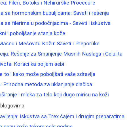
ica: Fileri, Botoks i Nehirurške Procedure
a sa hormonskim bubuljicama: Saveti i rešenja
 sa filerima u podočnjacima - Saveti i iskustva
kni i poboljšanje stanja kože
Masnu i Mešovitu Kožu: Saveti i Preporuke
cija: Rešenje za Smanjenje Masnih Naslaga i Celulita
vota: Koraci ka boljem sebi
e to i kako može poboljšati vaše zdravlje
: Prirodna metoda za uklanjanje dlačica
tuširanje i mleka za telo koji dugo mirisu na koži
 blogovima
šavljenja: Iskustva sa Trex čajem i drugim preparatima
a negu kože tokom cele godine