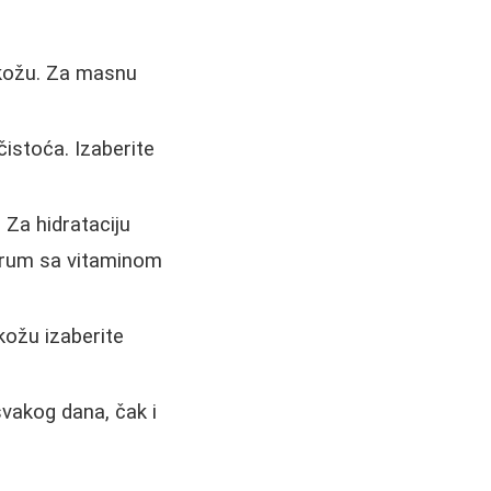
u kožu. Za masnu
istoća. Izaberite
 Za hidrataciju
serum sa vitaminom
kožu izaberite
svakog dana, čak i