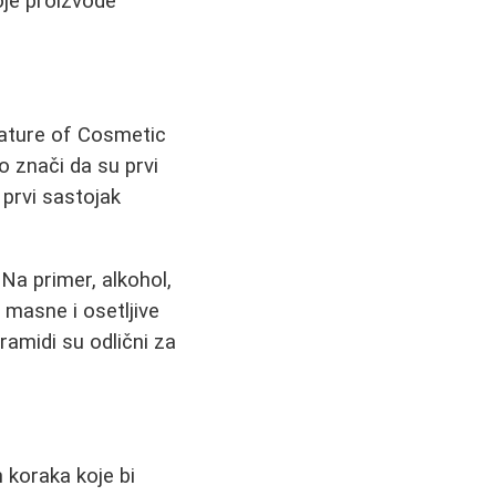
koje proizvode
lature of Cosmetic
o znači da su prvi
 prvi sastojak
 Na primer, alkohol,
d masne i osetljive
eramidi su odlični za
 koraka koje bi