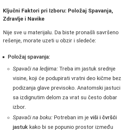
Ključni Faktori pri Izboru: Položaj Spavanja,
Zdravlje i Navike
Nije sve u materijalu. Da biste pronašli savršeno
rešenje, morate uzeti u obzir i sledeće:
Položaj spavanja:
Spavači na ledjima:
Treba im jastuk srednje
visine, koji će podupirati vratni deo kičme bez
podizanja glave previsoko. Anatomski jastuci
sa izdignutim delom za vrat su često dobar
izbor.
Spavači na boku:
Potreban im je
viši i čvršći
jastuk
kako bi se popunio prostor između