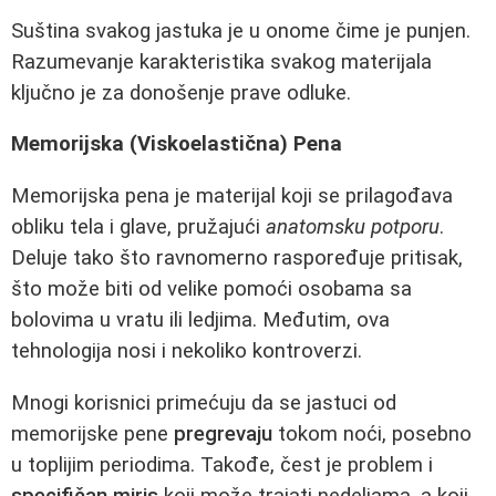
Suština svakog jastuka je u onome čime je punjen.
Razumevanje karakteristika svakog materijala
ključno je za donošenje prave odluke.
Memorijska (Viskoelastična) Pena
Memorijska pena je materijal koji se prilagođava
obliku tela i glave, pružajući
anatomsku potporu
.
Deluje tako što ravnomerno raspoređuje pritisak,
što može biti od velike pomoći osobama sa
bolovima u vratu ili ledjima. Međutim, ova
tehnologija nosi i nekoliko kontroverzi.
Mnogi korisnici primećuju da se jastuci od
memorijske pene
pregrevaju
tokom noći, posebno
u toplijim periodima. Takođe, čest je problem i
specifičan miris
koji može trajati nedeljama, a koji