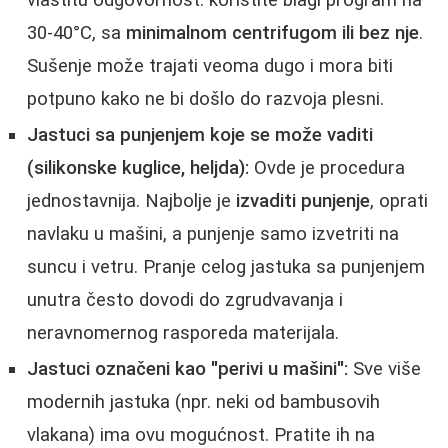
30-40°C, sa
minimalnom centrifugom ili bez nje
.
Sušenje može trajati veoma dugo i mora biti
potpuno kako ne bi došlo do razvoja plesni.
Jastuci sa punjenjem koje se može vaditi
(silikonske kuglice, heljda):
Ovde je procedura
jednostavnija. Najbolje je
izvaditi punjenje
, oprati
navlaku u mašini, a punjenje samo izvetriti na
suncu i vetru. Pranje celog jastuka sa punjenjem
unutra često dovodi do zgrudvavanja i
neravnomernog rasporeda materijala.
Jastuci označeni kao "perivi u mašini":
Sve više
modernih jastuka (npr. neki od bambusovih
vlakana) ima ovu mogućnost. Pratite ih na