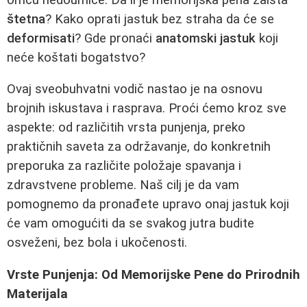
štetna
? Kako oprati jastuk bez straha da će se
deformisati
? Gde pronaći
anatomski jastuk
koji
neće koštati bogatstvo?
Ovaj sveobuhvatni vodič nastao je na osnovu
brojnih iskustava i rasprava. Proći ćemo kroz sve
aspekte: od različitih vrsta punjenja, preko
praktičnih saveta za održavanje, do konkretnih
preporuka za različite položaje spavanja i
zdravstvene probleme. Naš cilj je da vam
pomognemo da pronađete upravo onaj jastuk koji
će vam omogućiti da se svakog jutra budite
osveženi, bez bola i ukočenosti.
Vrste Punjenja: Od Memorijske Pene do Prirodnih
Materijala