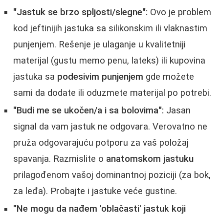
"Jastuk se brzo spljosti/slegne":
Ovo je problem
kod jeftinijih jastuka sa silikonskim ili vlaknastim
punjenjem. Rešenje je ulaganje u kvalitetniji
materijal (gustu memo penu, lateks) ili kupovina
jastuka sa
podesivim punjenjem
gde možete
sami da dodate ili oduzmete materijal po potrebi.
"Budi me se ukočen/a i sa bolovima":
Jasan
signal da vam jastuk ne odgovara. Verovatno ne
pruža odgovarajuću potporu za vaš položaj
spavanja. Razmislite o
anatomskom jastuku
prilagođenom vašoj dominantnoj poziciji (za bok,
za leđa). Probajte i jastuke veće gustine.
"Ne mogu da nađem 'oblačasti' jastuk koji