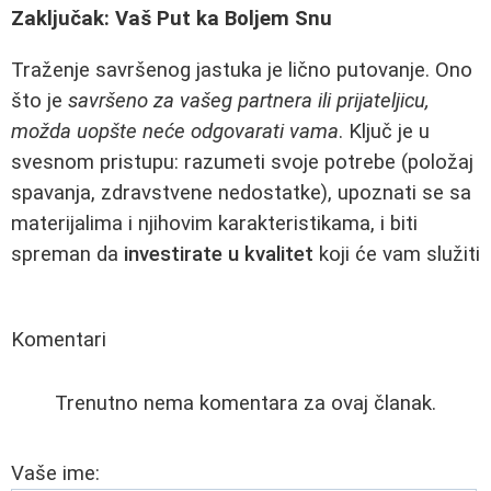
Zaključak: Vaš Put ka Boljem Snu
Traženje savršenog jastuka je lično putovanje. Ono
što je
savršeno za vašeg partnera ili prijateljicu,
možda uopšte neće odgovarati vama
. Ključ je u
svesnom pristupu: razumeti svoje potrebe (položaj
spavanja, zdravstvene nedostatke), upoznati se sa
materijalima i njihovim karakteristikama, i biti
spreman da
investirate u kvalitet
koji će vam služiti
Komentari
Trenutno nema komentara za ovaj članak.
Vaše ime: