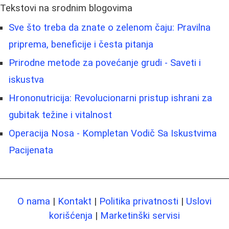
Tekstovi na srodnim blogovima
Sve što treba da znate o zelenom čaju: Pravilna
priprema, beneficije i česta pitanja
Prirodne metode za povećanje grudi - Saveti i
iskustva
Hrononutricija: Revolucionarni pristup ishrani za
gubitak težine i vitalnost
Operacija Nosa - Kompletan Vodič Sa Iskustvima
Pacijenata
O nama
|
Kontakt
|
Politika privatnosti
|
Uslovi
korišćenja
|
Marketinški servisi