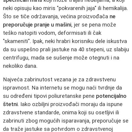
neki opisuju kao miris "pokvarenih jaja" ili hemikalija.
Što se tiče održavanja, većina proizvođača
ne
preporučuje pranje u mašini
, jer se pena može
teško natopiti vodom, deformisati ili čak
"skameniti". Ipak, neki hrabri korisniku dele iskustva
da su uspešno prali jastuke na 40 stepeni, uz slabiju
centrifugu, mada se sušenje može otegnuti i na
nekoliko dana.
Najveća zabrinutost vezana je za zdravstvenu
ispravnost. Na internetu se mogu naći tvrdnje da
su određeni tipovi poliuretanske pene
potencijalno
štetni
. Iako ozbiljni proizvođači moraju da ispune
zdravstvene standarde, onima koji su osetljivi ili
zabrinuti zbog mogućih isparavanja, preporučuje se
da traže jastuke sa potvrdom o zdravstvenoj