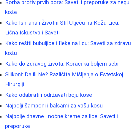
Borba protiv prvih bora: Saveti i preporuke za negu
kože
Kako Ishrana i Životni Stil Utječu na Kožu Lica:
Lična Iskustva i Saveti
Kako rešiti bubuljice i fleke na licu: Saveti za zdravu
kožu
Kako do zdravog života: Koraci ka boljem sebi
Silikoni: Da ili Ne? Različita Mišljenja o Estetskoj
Hirurgiji
Kako odabrati i održavati boju kose
Najbolji šamponi i balsami za vašu kosu
Najbolje dnevne i noćne kreme za lice: Saveti i
preporuke