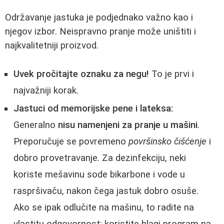
Održavanje jastuka je podjednako važno kao i
njegov izbor. Neispravno pranje može uništiti i
najkvalitetniji proizvod.
Uvek pročitajte oznaku za negu!
To je prvi i
najvažniji korak.
Jastuci od memorijske pene i lateksa:
Generalno
nisu namenjeni za pranje u mašini
.
Preporučuje se povremeno
površinsko čišćenje
i
dobro provetravanje. Za dezinfekciju, neki
koriste mešavinu sode bikarbone i vode u
raspršivaču, nakon čega jastuk dobro osuše.
Ako se ipak odlučite na mašinu, to radite na
vlastitu odgovornost: koristite blagi program na