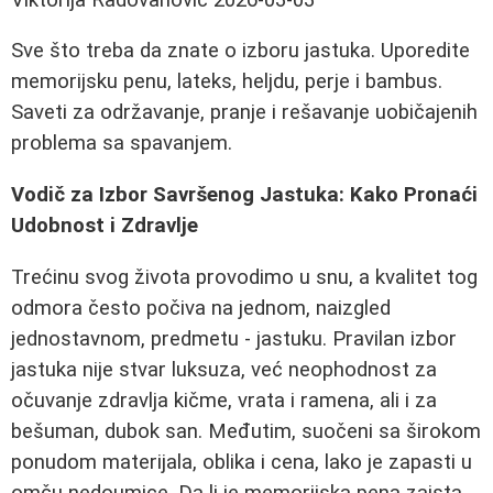
Sve što treba da znate o izboru jastuka. Uporedite
memorijsku penu, lateks, heljdu, perje i bambus.
Saveti za održavanje, pranje i rešavanje uobičajenih
problema sa spavanjem.
Vodič za Izbor Savršenog Jastuka: Kako Pronaći
Udobnost i Zdravlje
Trećinu svog života provodimo u snu, a kvalitet tog
odmora često počiva na jednom, naizgled
jednostavnom, predmetu - jastuku. Pravilan izbor
jastuka nije stvar luksuza, već neophodnost za
očuvanje zdravlja kičme, vrata i ramena, ali i za
bešuman, dubok san. Međutim, suočeni sa širokom
ponudom materijala, oblika i cena, lako je zapasti u
omču nedoumice. Da li je memorijska pena zaista