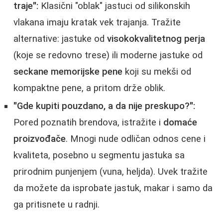
traje":
Klasični "oblak" jastuci od silikonskih
vlakana imaju kratak vek trajanja. Tražite
alternative: jastuke od
visokokvalitetnog perja
(koje se redovno trese) ili moderne jastuke od
seckane memorijske pene
koji su mekši od
kompaktne pene, a pritom drže oblik.
"Gde kupiti pouzdano, a da nije preskupo?":
Pored poznatih brendova, istražite i
domaće
proizvođače
. Mnogi nude odličan odnos cene i
kvaliteta, posebno u segmentu jastuka sa
prirodnim punjenjem (vuna, heljda). Uvek tražite
da možete da isprobate jastuk, makar i samo da
ga pritisnete u radnji.