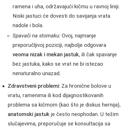
ramena i uha, održavajući kičmu u ravnoj liniji.
Niski jastuci će dovesti do savijanja vrata
nadole i bola.
Spavači na stomaku:
Ovoj, najmanje
preporučljivoj poziciji, najbolje odgovara
veoma nizak i mekan jastuk
, ili čak spavanje
bez jastuka, kako se vrat ne bi istezao
nenaturalno unazad.
Zdravstveni problemi:
Za hronične bolove u
vratu, ramenima ili kod dijagnostikovanih
problema sa kičmom (kao što je diskus hernija),
anatomski jastuk
je često neophodan. U težim
slučajevima, preporučuje se konsultacija sa