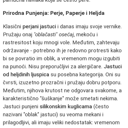
Prirodna Punjenja: Perje, Paperje i Heljda
Klasični
perjani jastuci
i danas imaju svoje vernike.
Pružaju onaj
"oblačasti" osećaj
, mekoću i
rastresitost koju mnogi vole. Međutim, zahtevaju
održavanje - potrebno ih je redovno protresti kako
bi se povratio im oblik, a vremenom mogu izgubiti
na punoći. Nisu preporučljivi za alergičare.
Jastuci
od heljdinih ljuspica
su posebna kategorija. Oni su
čvrsti, izuzetno prozračni i pružaju dobru potporu.
Međutim, njihova krutost ne odgovara svakome, a
karakteristično "šuškanje" može smetati nekima.
Jastuci punjeni
silikonskim kuglicama
(često
nazivani "oblak" jastuci) su veoma mekani i
prilagodljivi, ali imaju veliki nedostatak: vremenom