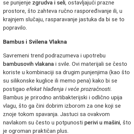
se punjenje
zgrudva i seli
, ostavljajući prazne
prostore, što zahteva ručno raspoređivanje ili, u
krajnjem slučaju, rasparavanje jastuka da bi se to
popravilo.
Bambus i Svilena Vlakna
Savremeni trend podrazumeva i upotrebu
bambusovih vlakana
i svile. Ovi materijali se često
koriste u kombinaciji sa drugim punjenjima (kao što
su silikonske kuglice ili memo pena) kako bi se
postigao
efekat hlađenja i veće prozračnosti
.
Bambus je prirodno antibakterijski i odlično upija
vlagu, što ga čini dobrim izborom za one koji se
znoje tokom spavanja. Jastuci sa ovakvom
navlakom su često u potpunosti
perivi u mašini
, što
je ogroman praktičan plus.