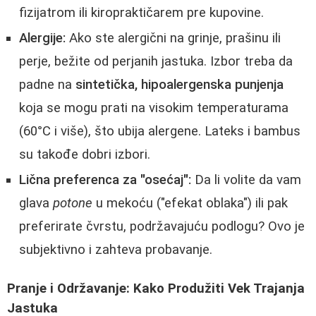
fizijatrom ili kiropraktičarem pre kupovine.
Alergije:
Ako ste alergični na grinje, prašinu ili
perje, bežite od perjanih jastuka. Izbor treba da
padne na
sintetička, hipoalergenska punjenja
koja se mogu prati na visokim temperaturama
(60°C i više), što ubija alergene. Lateks i bambus
su takođe dobri izbori.
Lična preferenca za "osećaj":
Da li volite da vam
glava
potone
u mekoću ("efekat oblaka") ili pak
preferirate čvrstu, podržavajuću podlogu? Ovo je
subjektivno i zahteva probavanje.
Pranje i Održavanje: Kako Produžiti Vek Trajanja
Jastuka