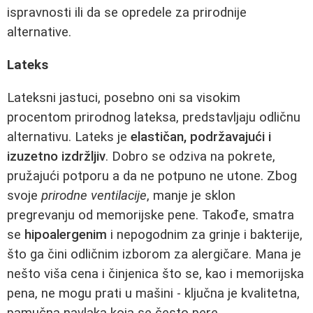
ispravnosti ili da se opredele za prirodnije
alternative.
Lateks
Lateksni jastuci, posebno oni sa visokim
procentom prirodnog lateksa, predstavljaju odličnu
alternativu. Lateks je
elastičan, podržavajući i
izuzetno izdržljiv
. Dobro se odziva na pokrete,
pružajući potporu a da ne potpuno ne utone. Zbog
svoje
prirodne ventilacije
, manje je sklon
pregrevanju od memorijske pene. Takođe, smatra
se
hipoalergenim
i nepogodnim za grinje i bakterije,
što ga čini odličnim izborom za alergičare. Mana je
nešto viša cena i činjenica što se, kao i memorijska
pena, ne mogu prati u mašini - ključna je kvalitetna,
pamučna navlaka koja se često pere.