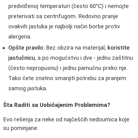
predviđenoj temperaturi (često 60°C) i nemojte
preterivati sa centrifugom. Redovno pranje
ovakvih jastuka je najbolji način borbe protiv
alergena.
Opšte pravilo:
Bez obzira na materijal,
koristite
jastučnicu
, a po mogućstvu i dve - jednu zaštitnu
(često nepropusnu) i jednu pamučnu preko nje.
Tako ćete znatno smanjiti potrebu za pranjem
samog jastuka.
Šta Raditi sa Uobičajenim Problemima?
Evo rešenja za neke od najčešćih nedoumica koje
su pominjane: