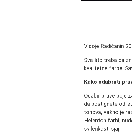
Vidoje Radičanin
20
Sve što treba da zn
kvalitetne farbe. S
Kako odabrati pra
Odabir prave boje z
da postignete određe
tonova, važno je ra
Helenton farbi, nude
svilenkasti sjaj.