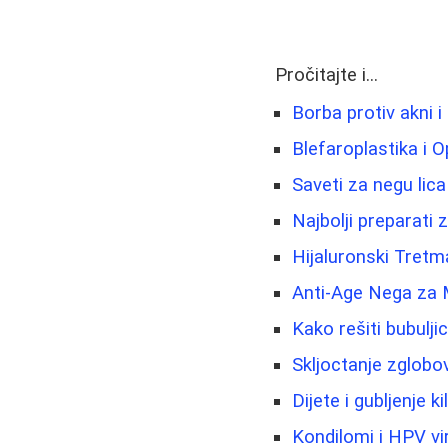
Pročitajte i...
Borba protiv akni 
Blefaroplastika i 
Saveti za negu lica
Najbolji preparati 
Hijaluronski Tretm
Anti-Age Nega za 
Kako rešiti bubulji
Skljoctanje zglobo
Dijete i gubljenje k
Kondilomi i HPV vi