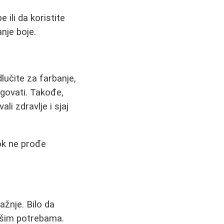
ili da koristite
nje boje.
lučite za farbanje,
agovati. Takođe,
li zdravlje i sjaj
dok ne prođe
ažnje. Bilo da
vašim potrebama.