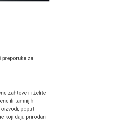
 i preporuke za
e zahteve ili želite
ne ili tamnijih
roizvodi, poput
ne koji daju prirodan