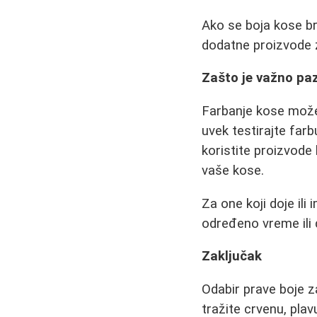
Ako se boja kose br
dodatne proizvode z
Zašto je važno paz
Farbanje kose može 
uvek testirajte far
koristite proizvode 
vaše kose.
Za one koji doje ili
određeno vreme ili 
Zaključak
Odabir prave boje z
tražite crvenu, pla