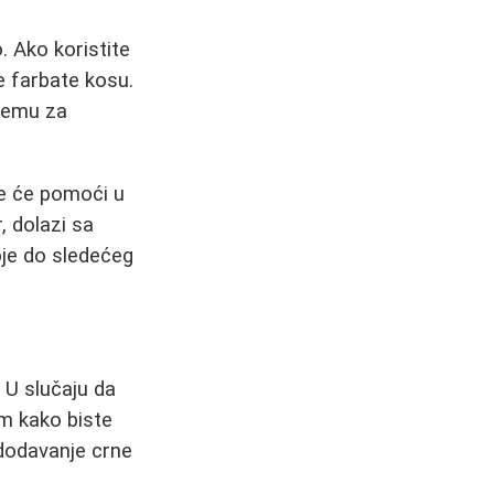
. Ako koristite
e farbate kosu.
kremu za
je će pomoći u
, dolazi sa
oje do sledećeg
 U slučaju da
om kako biste
 dodavanje crne