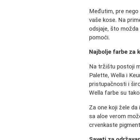
Međutim, pre nego š
vaše kose. Na prim
odsjaje, što možda n
pomoći.
Najbolje farbe za 
Na tržištu postoji 
Palette, Wella i Ke
pristupačnosti i šir
Wella farbe su tako
Za one koji žele da
sa aloe verom može 
crvenkaste pigmente
Saveti za održavan