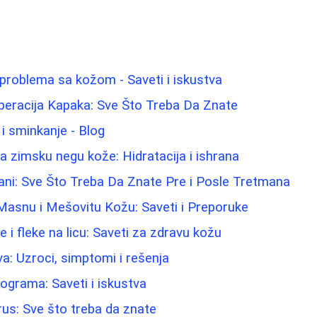
i problema sa kožom - Saveti i iskustva
Operacija Kapaka: Sve Što Treba Da Znate
 i sminkanje - Blog
za zimsku negu kože: Hidratacija i ishrana
ani: Sve Što Treba Da Znate Pre i Posle Tretmana
Masnu i Mešovitu Kožu: Saveti i Preporuke
ce i fleke na licu: Saveti za zdravu kožu
va: Uzroci, simptomi i rešenja
ilograma: Saveti i iskustva
rus: Sve što treba da znate