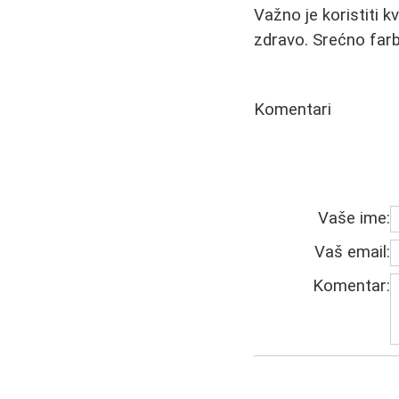
Važno je koristiti k
zdravo. Srećno farb
Komentari
Vaše ime:
Vaš email:
Komentar: