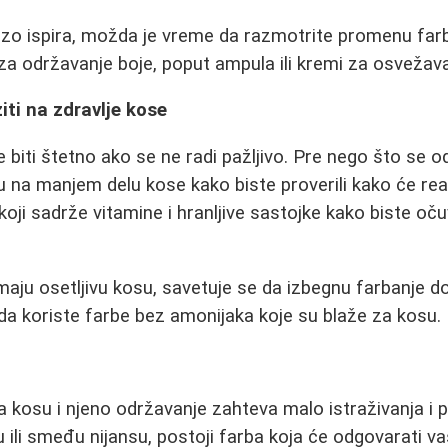
zo ispira, možda je vreme da razmotrite promenu farbe 
a održavanje boje, poput ampula ili kremi za osvežava
iti na zdravlje kose
biti štetno ako se ne radi pažljivo. Pre nego što se od
bu na manjem delu kose kako biste proverili kako će re
koji sadrže vitamine i hranljive sastojke kako biste očuva
 imaju osetljivu kosu, savetuje se da izbegnu farbanje 
da koriste farbe bez amonijaka koje su blaže za kosu.
a kosu i njeno održavanje zahteva malo istraživanja i p
vu ili smeđu nijansu, postoji farba koja će odgovarati 