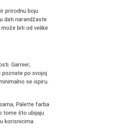
ir prirodnu boju
u dati narandžaste
 može biti od velike
sti. Garnier,
u poznate po svojoj
 minimalno se ispiru.
nsama, Palette farba
o tome što ubijaju
đu korisnicima.