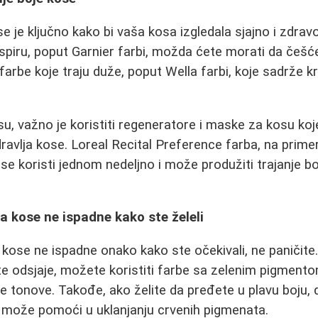
 je ključno kako bi vaša kosa izgledala sjajno i zdravo
ispiru, poput Garnier farbi, možda ćete morati da češć
farbe koje traju duže, poput Wella farbi, koje sadrže 
u, važno je koristiti regeneratore i maske za kosu ko
ravlja kose. Loreal Recital Preference farba, na primer
se koristi jednom nedeljno i može produžiti trajanje b
ja kose ne ispadne kako ste želeli
 kose ne ispadne onako kako ste očekivali, ne paničite.
e odsjaje, možete koristiti farbe sa zelenim pigment
ene tonove. Takođe, ako želite da pređete u plavu boju,
ni može pomoći u uklanjanju crvenih pigmenata.