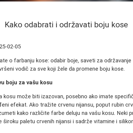
Kako odabrati i održavati boju kose
25-02-05
ate o farbanju kose: odabir boje, saveti za održavanje
avršeni vodič za sve koji žele da promene boju kose.
vu boju za vašu kosu
a kosu može biti izazovan, posebno ako imate specifičn
ni efekat. Ako tražite crvenu nijansu, poput rubin crve
zumeti kako različite farbe deluju na vašu kosu. Neki p
 široku paletu crvenih nijansi i sadrže vitamine i siliko