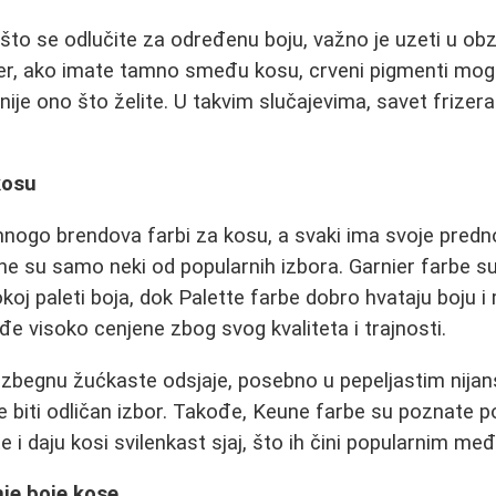
to se odlučite za određenu boju, važno je uzeti u obz
er, ako imate tamno smeđu kosu, crveni pigmenti mog
ije ono što želite. U takvim slučajevima, savet frizera
kosu
mnogo brendova farbi za kosu, a svaki ima svoje predno
une su samo neki od popularnih izbora. Garnier farbe s
okoj paleti boja, dok Palette farbe dobro hvataju boju i
đe visoko cenjene zbog svog kvaliteta i trajnosti.
 izbegnu žućkaste odsjaje, posebno u pepeljastim nija
biti odličan izbor. Takođe, Keune farbe su poznate p
 i daju kosi svilenkast sjaj, što ih čini popularnim me
je boje kose