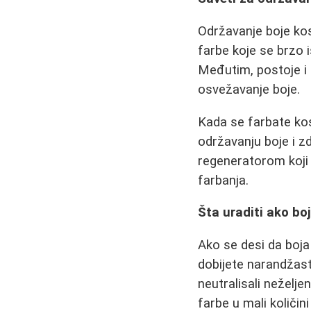
Održavanje boje kose
farbe koje se brzo 
Međutim, postoje i 
osvežavanje boje.
Kada se farbate kos
održavanju boje i zd
regeneratorom koji 
farbanja.
Šta uraditi ako bo
Ako se desi da boja
dobijete narandžast
neutralisali neželj
farbe u mali količi