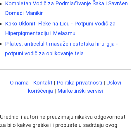
Kompletan Vodič za Podmlađivanje Šaka i Savršen
Domaći Manikir
Kako Ukloniti Fleke na Licu - Potpuni Vodič za
Hiperpigmentaciju i Melazmu
Pilates, anticelulit masaže i estetska hirurgija -
potpuni vodič za oblikovanje tela
O nama
|
Kontakt
|
Politika privatnosti
|
Uslovi
korišćenja
|
Marketinški servisi
Urednici i autori ne preuzimaju nikakvu odgovornost
za bilo kakve greške ili propuste u sadržaju ovog