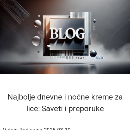
Najbolje dnevne i noćne kreme za
lice: Saveti i preporuke
Vidoje Radičanin
2025-03-10