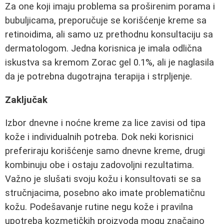
Za one koji imaju problema sa proširenim porama i
bubuljicama, preporučuje se korišćenje kreme sa
retinoidima, ali samo uz prethodnu konsultaciju sa
dermatologom. Jedna korisnica je imala odlična
iskustva sa kremom Zorac gel 0.1%, ali je naglasila
da je potrebna dugotrajna terapija i strpljenje.
Zaključak
Izbor dnevne i noćne kreme za lice zavisi od tipa
kože i individualnih potreba. Dok neki korisnici
preferiraju korišćenje samo dnevne kreme, drugi
kombinuju obe i ostaju zadovoljni rezultatima.
Važno je slušati svoju kožu i konsultovati se sa
stručnjacima, posebno ako imate problematičnu
kožu. Podešavanje rutine negu kože i pravilna
upotreba kozmetičkih proizvoda mogu značajno