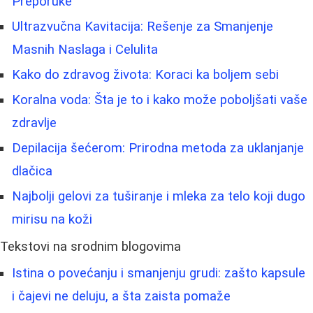
Preporuke
Ultrazvučna Kavitacija: Rešenje za Smanjenje
Masnih Naslaga i Celulita
Kako do zdravog života: Koraci ka boljem sebi
Koralna voda: Šta je to i kako može poboljšati vaše
zdravlje
Depilacija šećerom: Prirodna metoda za uklanjanje
dlačica
Najbolji gelovi za tuširanje i mleka za telo koji dugo
mirisu na koži
Tekstovi na srodnim blogovima
Istina o povećanju i smanjenju grudi: zašto kapsule
i čajevi ne deluju, a šta zaista pomaže