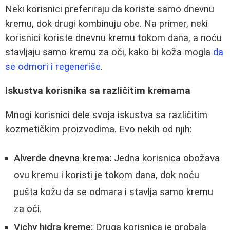
Neki korisnici preferiraju da koriste samo dnevnu
kremu, dok drugi kombinuju obe. Na primer, neki
korisnici koriste dnevnu kremu tokom dana, a noću
stavljaju samo kremu za oči, kako bi koža mogla
da
se odmori i regeneriše
.
Iskustva korisnika sa različitim kremama
Mnogi korisnici dele svoja iskustva sa različitim
kozmetičkim proizvodima. Evo nekih od njih:
Alverde dnevna krema:
Jedna korisnica obožava
ovu kremu i koristi je tokom dana, dok noću
pušta kožu da se odmara i stavlja samo kremu
za oči.
Vichy hidra kreme:
Druga korisnica je probala