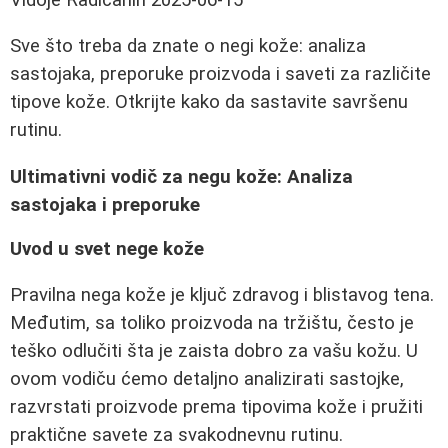
Sve što treba da znate o negi kože: analiza
sastojaka, preporuke proizvoda i saveti za različite
tipove kože. Otkrijte kako da sastavite savršenu
rutinu.
Ultimativni vodič za negu kože: Analiza
sastojaka i preporuke
Uvod u svet nege kože
Pravilna nega kože je ključ zdravog i blistavog tena.
Međutim, sa toliko proizvoda na tržištu, često je
teško odlučiti šta je zaista dobro za vašu kožu. U
ovom vodiču ćemo detaljno analizirati sastojke,
razvrstati proizvode prema tipovima kože i pružiti
praktične savete za svakodnevnu rutinu.