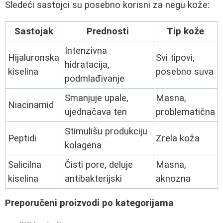
Sledeći sastojci su posebno korisni za negu kože:
Sastojak
Prednosti
Tip kože
Intenzivna
Hijaluronska
Svi tipovi,
hidratacija,
kiselina
posebno suva
podmlađivanje
Smanjuje upale,
Masna,
Niacinamid
ujednačava ten
problematična
Stimulišu produkciju
Peptidi
Zrela koža
kolagena
Salicilna
Čisti pore, deluje
Masna,
kiselina
antibakterijski
aknozna
Preporučeni proizvodi po kategorijama