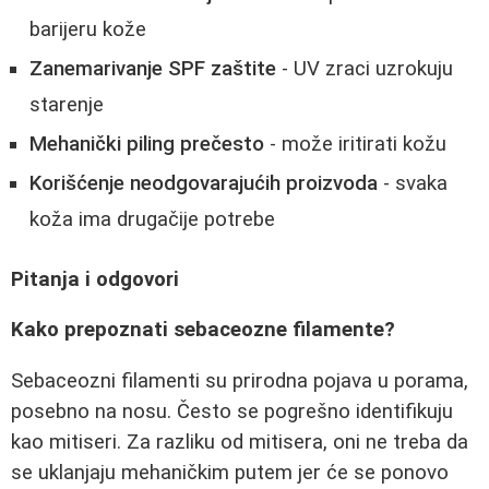
barijeru kože
Zanemarivanje SPF zaštite
- UV zraci uzrokuju
starenje
Mehanički piling prečesto
- može iritirati kožu
Korišćenje neodgovarajućih proizvoda
- svaka
koža ima drugačije potrebe
Pitanja i odgovori
Kako prepoznati sebaceozne filamente?
Sebaceozni filamenti su prirodna pojava u porama,
posebno na nosu. Često se pogrešno identifikuju
kao mitiseri. Za razliku od mitisera, oni ne treba da
se uklanjaju mehaničkim putem jer će se ponovo