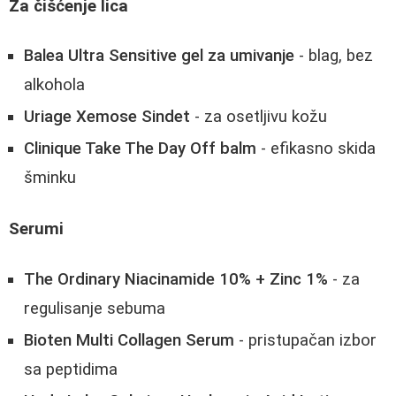
Za čišćenje lica
Balea Ultra Sensitive gel za umivanje
- blag, bez
alkohola
Uriage Xemose Sindet
- za osetljivu kožu
Clinique Take The Day Off balm
- efikasno skida
šminku
Serumi
The Ordinary Niacinamide 10% + Zinc 1%
- za
regulisanje sebuma
Bioten Multi Collagen Serum
- pristupačan izbor
sa peptidima