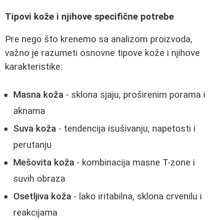
Tipovi kože i njihove specifične potrebe
Pre nego što krenemo sa analizom proizvoda,
važno je razumeti osnovne tipove kože i njihove
karakteristike:
Masna koža
- sklona sjaju, proširenim porama i
aknama
Suva koža
- tendencija isušivanju, napetosti i
perutanju
Mešovita koža
- kombinacija masne T-zone i
suvih obraza
Osetljiva koža
- lako iritabilna, sklona crvenilu i
reakcijama