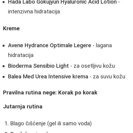
Hada Labo Gokujyun Hyaluronic Acid Lotion
-
intenzivna hidratacija
Kreme
Avene Hydrance Optimale Legere
- lagana
hidratacija
Bioderma Sensibio Light
- za osetljivu kožu
Balea Med Urea Intensive krema
- za suvu kožu
Pravilna rutina nege: Korak po korak
Jutarnja rutina
Blago čišćenje (gel ili samo voda)