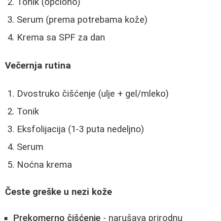
Tonik (opciono)
Serum (prema potrebama kože)
Krema sa SPF za dan
Večernja rutina
Dvostruko čišćenje (ulje + gel/mleko)
Tonik
Eksfolijacija (1-3 puta nedeljno)
Serum
Noćna krema
Česte greške u nezi kože
Prekomerno čišćenje
- narušava prirodnu