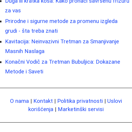
Duga ili kratka kosa: Kako pronaći savršenu frizuru
za vas
Prirodne i sigurne metode za promenu izgleda
grudi - šta treba znati
Kavitacija: Neinvazivni Tretman za Smanjivanje
Masnih Naslaga
Konačni Vodič za Tretman Bubuljica: Dokazane
Metode i Saveti
O nama
|
Kontakt
|
Politika privatnosti
|
Uslovi
korišćenja
|
Marketinški servisi