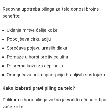
Redovna upotreba pilinga za telo donosi brojne
benefite:
Uklanja mrtve ćelije kože
Poboljšava cirkulaciju
Sprečava pojavu uraslih dlaka
Pomaže u borbi protiv celulita
Priprema kožu za depilaciju
Omogućava bolju apsorpciju hranljivih sastojaka
Kako izabrati pravi piling za telo?
Prilikom izbora pilinga važno je voditi računa o tipu
vaše kože: