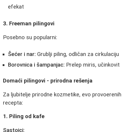
efekat
3. Freeman pilingovi
Posebno su popularni:
Šećer i nar:
Grublji piling, odličan za cirkulaciju
Borovnica i šampanjac:
Prelep miris, učinkovit
Domaći pilingovi - prirodna rešenja
Za ljubitelje prirodne kozmetike, evo provoerenih
recepta:
1. Piling od kafe
Sastojci: