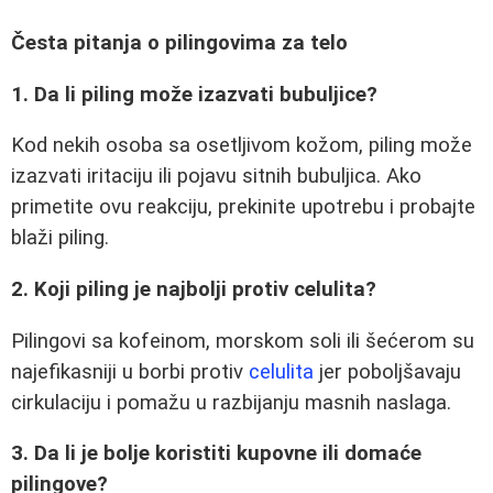
Česta pitanja o pilingovima za telo
1. Da li piling može izazvati bubuljice?
Kod nekih osoba sa osetljivom kožom, piling može
izazvati iritaciju ili pojavu sitnih bubuljica. Ako
primetite ovu reakciju, prekinite upotrebu i probajte
blaži piling.
2. Koji piling je najbolji protiv celulita?
Pilingovi sa kofeinom, morskom soli ili šećerom su
najefikasniji u borbi protiv
celulita
jer poboljšavaju
cirkulaciju i pomažu u razbijanju masnih naslaga.
3. Da li je bolje koristiti kupovne ili domaće
pilingove?