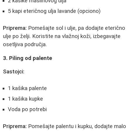
2 kašike maslinovog ulja
5 kapi eteričnog ulja lavande (opciono)
Priprema:
Pomešajte sol i ulje, pa dodajte eterično
ulje po želji. Koristite na vlažnoj koži, izbegavajte
osetljiva područja.
3. Piling od palente
Sastojci:
1 kašika palente
1 kašika kupke
Voda po potrebi
Priprema:
Pomešajte palentu i kupku, dodajte malo