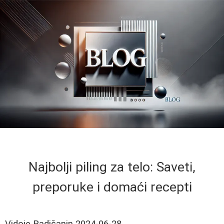
Najbolji piling za telo: Saveti,
preporuke i domaći recepti
Vidoje Radičanin
2024-06-28