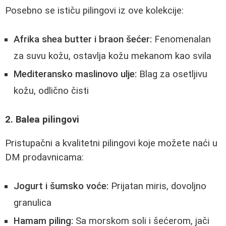
Posebno se ističu pilingovi iz ove kolekcije:
Afrika shea butter i braon šećer:
Fenomenalan
za suvu kožu, ostavlja kožu mekanom kao svila
Mediteransko maslinovo ulje:
Blag za osetljivu
kožu, odlično čisti
2. Balea pilingovi
Pristupačni a kvalitetni pilingovi koje možete naći u
DM prodavnicama:
Jogurt i šumsko voće:
Prijatan miris, dovoljno
granulica
Hamam piling:
Sa morskom soli i šećerom, jači