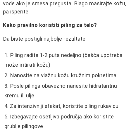
vode ako je smesa pregusta. Blago masirajte kožu,
pa isperite.
Kako pravilno koristiti piling za telo?
Da biste postigli najbolje rezultate:
Piling radite 1-2 puta nedeljno (češća upotreba
može iritirati kožu)
Nanosite na vlažnu kožu kružnim pokretima
Posle pilinga obavezno nanesite hidratantnu
kremu ili ulje
Za intenzivniji efekat, koristite piling rukavicu
Izbegavajte osetljiva područja ako koristite
grublje pilingove