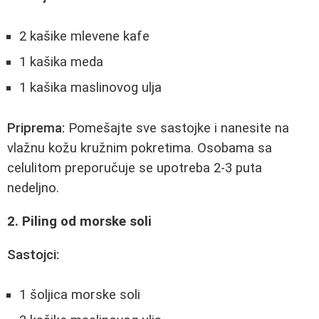
2 kašike mlevene kafe
1 kašika meda
1 kašika maslinovog ulja
Priprema:
Pomešajte sve sastojke i nanesite na
vlažnu kožu kružnim pokretima. Osobama sa
celulitom preporučuje se upotreba 2-3 puta
nedeljno.
2. Piling od morske soli
Sastojci:
1 šoljica morske soli