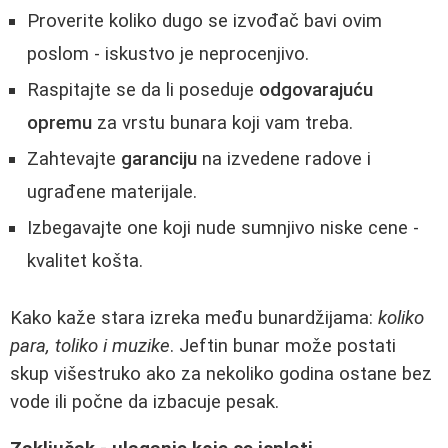
Proverite koliko dugo se izvođač bavi ovim
poslom - iskustvo je neprocenjivo.
Raspitajte se da li poseduje
odgovarajuću
opremu
za vrstu bunara koji vam treba.
Zahtevajte
garanciju
na izvedene radove i
ugrađene materijale.
Izbegavajte one koji nude sumnjivo niske cene -
kvalitet košta.
Kako kaže stara izreka među bunardžijama:
koliko
para, toliko i muzike
. Jeftin bunar može postati
skup višestruko ako za nekoliko godina ostane bez
vode ili počne da izbacuje pesak.