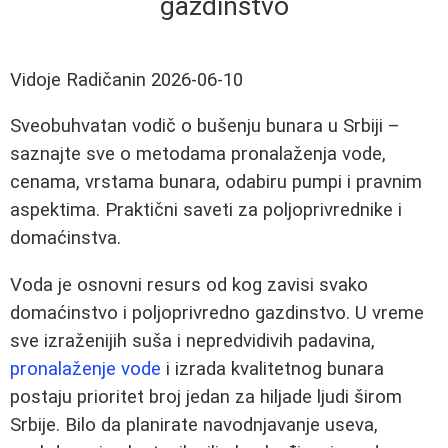
gazdinstvo
Vidoje Radičanin
2026-06-10
Sveobuhvatan vodič o bušenju bunara u Srbiji –
saznajte sve o metodama pronalaženja vode,
cenama, vrstama bunara, odabiru pumpi i pravnim
aspektima. Praktični saveti za poljoprivrednike i
domaćinstva.
Voda je osnovni resurs od kog zavisi svako
domaćinstvo i poljoprivredno gazdinstvo. U vreme
sve izraženijih suša i nepredvidivih padavina,
pronalaženje vode
i izrada kvalitetnog bunara
postaju prioritet broj jedan za hiljade ljudi širom
Srbije. Bilo da planirate navodnjavanje useva,