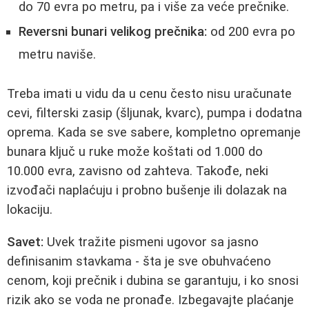
do 70 evra po metru, pa i više za veće prečnike.
Reversni bunari velikog prečnika:
od 200 evra po
metru naviše.
Treba imati u vidu da u cenu često nisu uračunate
cevi, filterski zasip (šljunak, kvarc), pumpa i dodatna
oprema. Kada se sve sabere, kompletno opremanje
bunara ključ u ruke može koštati od 1.000 do
10.000 evra, zavisno od zahteva. Takođe, neki
izvođači naplaćuju i probno bušenje ili dolazak na
lokaciju.
Savet:
Uvek tražite pismeni ugovor sa jasno
definisanim stavkama - šta je sve obuhvaćeno
cenom, koji prečnik i dubina se garantuju, i ko snosi
rizik ako se voda ne pronađe. Izbegavajte plaćanje