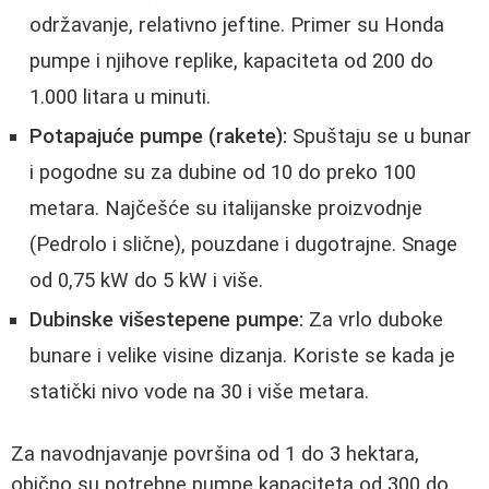
održavanje, relativno jeftine. Primer su Honda
pumpe i njihove replike, kapaciteta od 200 do
1.000 litara u minuti.
Potapajuće pumpe (rakete):
Spuštaju se u bunar
i pogodne su za dubine od 10 do preko 100
metara. Najčešće su italijanske proizvodnje
(Pedrolo i slične), pouzdane i dugotrajne. Snage
od 0,75 kW do 5 kW i više.
Dubinske višestepene pumpe:
Za vrlo duboke
bunare i velike visine dizanja. Koriste se kada je
statički nivo vode na 30 i više metara.
Za navodnjavanje površina od 1 do 3 hektara,
obično su potrebne pumpe kapaciteta od 300 do