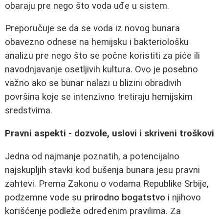
obaraju pre nego što voda uđe u sistem.
Preporučuje se da se voda iz novog bunara
obavezno odnese na hemijsku i bakteriološku
analizu pre nego što se počne koristiti za piće ili
navodnjavanje osetljivih kultura. Ovo je posebno
važno ako se bunar nalazi u blizini obradivih
površina koje se intenzivno tretiraju hemijskim
sredstvima.
Pravni aspekti - dozvole, uslovi i skriveni troškovi
Jedna od najmanje poznatih, a potencijalno
najskupljih stavki kod bušenja bunara jesu pravni
zahtevi. Prema Zakonu o vodama Republike Srbije,
podzemne vode su
prirodno bogatstvo
i njihovo
korišćenje podleže određenim pravilima. Za