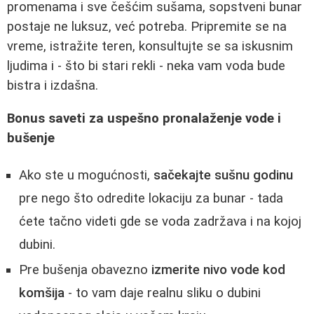
promenama i sve češćim sušama, sopstveni bunar
postaje ne luksuz, već potreba. Pripremite se na
vreme, istražite teren, konsultujte se sa iskusnim
ljudima i - što bi stari rekli - neka vam voda bude
bistra i izdašna.
Bonus saveti za uspešno pronalaženje vode i
bušenje
Ako ste u mogućnosti,
sačekajte sušnu godinu
pre nego što odredite lokaciju za bunar - tada
ćete tačno videti gde se voda zadržava i na kojoj
dubini.
Pre bušenja obavezno
izmerite nivo vode kod
komšija
- to vam daje realnu sliku o dubini