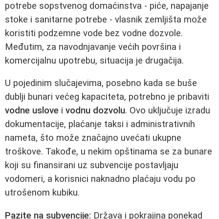
potrebe sopstvenog domaćinstva - piće, napajanje
stoke i sanitarne potrebe - vlasnik zemljišta može
koristiti podzemne vode bez vodne dozvole.
Međutim, za navodnjavanje većih površina i
komercijalnu upotrebu, situacija je drugačija.
U pojedinim slučajevima, posebno kada se buše
dublji bunari većeg kapaciteta, potrebno je pribaviti
vodne uslove
i
vodnu dozvolu
. Ovo uključuje izradu
dokumentacije, plaćanje taksi i administrativnih
nameta, što može značajno uvećati ukupne
troškove. Takođe, u nekim opštinama se za bunare
koji su finansirani uz subvencije postavljaju
vodomeri, a korisnici naknadno plaćaju vodu po
utrošenom kubiku.
Pazite na subvencije:
Država i pokrajina ponekad