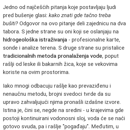
Jedno od najčešćih pitanja koje postavljaju ljudi
pred bušenje glasi:
kako znati gde tačno treba
bušiti?
Odgovor na ovo pitanje deli zajednicu na dva
tabora. S jedne strane su oni koji se oslanjaju na
hidrogeološka istraživanja
- profesionalne karte,
sonde i analize terena. S druge strane su pristalice
tradicionalnih metoda pronalaženja vode
, poput
rašlji od leske ili bakarnih žica, koje se vekovima
koriste na ovim prostorima.
Iako mnogi odbacuju rašlje kao prevaziđenu i
nenaučnu metodu, brojni svedoci tvrde da su
upravo zahvaljujući njima pronašli izdašne izvore.
Istina je, čini se, negde na sredini - u krajevima gde
postoji kontinuirani vodonosni sloj, voda će se naći
gotovo svuda, pa i rašlje "pogađaju". Međutim, u