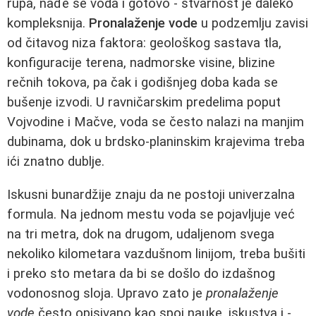
rupa, nađe se voda i gotovo - stvarnost je daleko
kompleksnija.
Pronalaženje vode
u podzemlju zavisi
od čitavog niza faktora: geološkog sastava tla,
konfiguracije terena, nadmorske visine, blizine
rečnih tokova, pa čak i godišnjeg doba kada se
bušenje izvodi. U ravničarskim predelima poput
Vojvodine i Mačve, voda se često nalazi na manjim
dubinama, dok u brdsko-planinskim krajevima treba
ići znatno dublje.
Iskusni bunardžije znaju da ne postoji univerzalna
formula. Na jednom mestu voda se pojavljuje već
na tri metra, dok na drugom, udaljenom svega
nekoliko kilometara vazdušnom linijom, treba bušiti
i preko sto metara da bi se došlo do izdašnog
vodonosnog sloja. Upravo zato je
pronalaženje
vode
često opisivano kao spoj nauke, iskustva i -