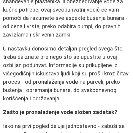
snabdevanje plastenika ili obezbeđivanje vode za
kućne potrebe, ovaj sveobuhvatni vodič će vam
pomoći da razumete sve aspekte bušenja bunara -
od cena i vrsta, preko odabira pumpi, do pravnih
zavrzlama i skrivenih zamki.
U nastavku donosimo detaljan pregled svega što
treba da znate pre nego što se upustite u ovaj
ozbiljan poduhvat. Informacije su prikupljene iz
višegodišnjih iskustava ljudi koji su prošli kroz čitav
proces - od
pronalaženja vode
na parceli, preko
bušenja i opremanja bunara, do svakodnevnog
korišćenja i održavanja.
Zašto je pronalaženje vode složen zadatak?
Iako na prvi pogled deluje jednostavno - zabuši se