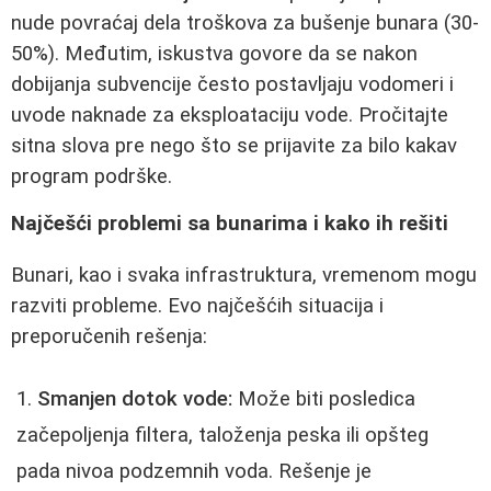
nude povraćaj dela troškova za bušenje bunara (30-
50%). Međutim, iskustva govore da se nakon
dobijanja subvencije često postavljaju vodomeri i
uvode naknade za eksploataciju vode. Pročitajte
sitna slova pre nego što se prijavite za bilo kakav
program podrške.
Najčešći problemi sa bunarima i kako ih rešiti
Bunari, kao i svaka infrastruktura, vremenom mogu
razviti probleme. Evo najčešćih situacija i
preporučenih rešenja:
Smanjen dotok vode:
Može biti posledica
začepoljenja filtera, taloženja peska ili opšteg
pada nivoa podzemnih voda. Rešenje je