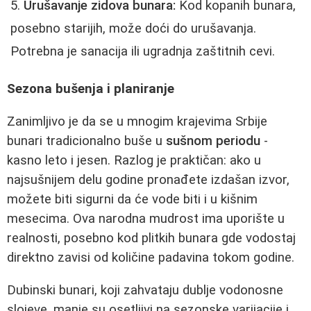
Urušavanje zidova bunara:
Kod kopanih bunara,
posebno starijih, može doći do urušavanja.
Potrebna je sanacija ili ugradnja zaštitnih cevi.
Sezona bušenja i planiranje
Zanimljivo je da se u mnogim krajevima Srbije
bunari tradicionalno buše u
sušnom periodu
-
kasno leto i jesen. Razlog je praktičan: ako u
najsušnijem delu godine pronađete izdašan izvor,
možete biti sigurni da će vode biti i u kišnim
mesecima. Ova narodna mudrost ima uporište u
realnosti, posebno kod plitkih bunara gde vodostaj
direktno zavisi od količine padavina tokom godine.
Dubinski bunari, koji zahvataju dublje vodonosne
slojeve, manje su osetljivi na sezonske varijacije i