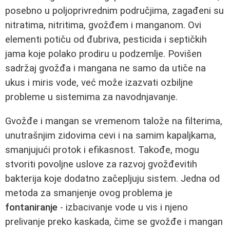
posebno u poljoprivrednim područjima, zagađeni su
nitratima, nitritima, gvožđem i manganom. Ovi
elementi potiču od đubriva, pesticida i septičkih
jama koje polako prodiru u podzemlje. Povišen
sadržaj gvožđa i mangana ne samo da utiče na
ukus i miris vode, već može izazvati ozbiljne
probleme u sistemima za navodnjavanje.
Gvožđe i mangan se vremenom talože na filterima,
unutrašnjim zidovima cevi i na samim kapaljkama,
smanjujući protok i efikasnost. Takođe, mogu
stvoriti povoljne uslove za razvoj gvožđevitih
bakterija koje dodatno začepljuju sistem. Jedna od
metoda za smanjenje ovog problema je
fontaniranje
- izbacivanje vode u vis i njeno
prelivanje preko kaskada, čime se gvožđe i mangan