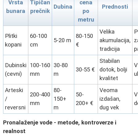
Vrsta
Tipičan
cena
Dubina
Prednosti
bunara
prečnik
po
metru
Velika
P
Plitki
60-100
80-150
5-20 m
akumulacija,
z
kopani
cm
€
tradicija
p
Stabilan
Dubinski
100-160
30-80
V
30-55 €
dotok, bolji
(cevni)
mm
m
u
kvalitet
Arteski
80-
Veoma
200-400
50-
V
/
150+
izdašan,
mm
200+ €
d
reversni
m
dug vek
Pronalaženje vode - metode, kontroverze i
realnost