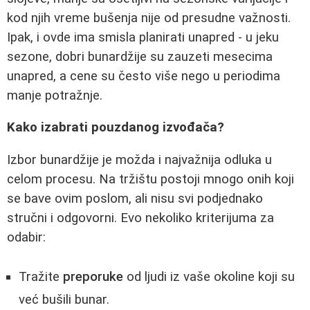
kod njih vreme bušenja nije od presudne važnosti.
Ipak, i ovde ima smisla planirati unapred - u jeku
sezone, dobri bunardžije su zauzeti mesecima
unapred, a cene su često više nego u periodima
manje potražnje.
Kako izabrati pouzdanog izvođača?
Izbor bunardžije je možda i najvažnija odluka u
celom procesu. Na tržištu postoji mnogo onih koji
se bave ovim poslom, ali nisu svi podjednako
stručni i odgovorni. Evo nekoliko kriterijuma za
odabir:
Tražite
preporuke
od ljudi iz vaše okoline koji su
već bušili bunar.