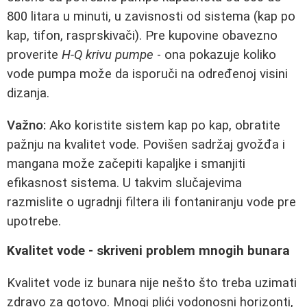
800 litara u minuti, u zavisnosti od sistema (kap po
kap, tifon, rasprskivači). Pre kupovine obavezno
proverite
H-Q krivu pumpe
- ona pokazuje koliko
vode pumpa može da isporuči na određenoj visini
dizanja.
Važno:
Ako koristite sistem kap po kap, obratite
pažnju na kvalitet vode. Povišen sadržaj gvožđa i
mangana može začepiti kapaljke i smanjiti
efikasnost sistema. U takvim slučajevima
razmislite o ugradnji filtera ili fontaniranju vode pre
upotrebe.
Kvalitet vode - skriveni problem mnogih bunara
Kvalitet vode iz bunara nije nešto što treba uzimati
zdravo za gotovo. Mnogi plići vodonosni horizonti,