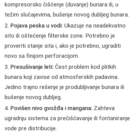
kompresorsko čišćenje (duvanje) bunara ili, u
težim slučajevima, bušenje novog dubljeg bunara.
Pojava peska u vodi:
Ukazuje na neadekvatno
sito ili oštećenje filterske zone. Potrebno je
proveriti stanje sita i, ako je potrebno, ugraditi
novo sa finijom perforacijom.
Presušivanje leti:
Čest problem kod plitkih
bunara koji zavise od atmosferskih padavina.
Jedino trajno rešenje je produbljivanje bunara ili
bušenje novog dubljeg.
Povišen nivo gvožđa i mangana:
Zahteva
ugradnju sistema za prečišćavanje ili fontaniranje
vode pre distribucije.