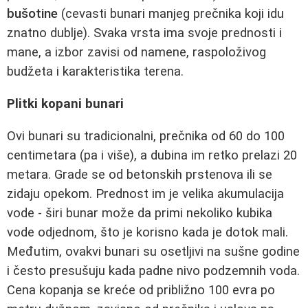
bušotine
(cevasti bunari manjeg prečnika koji idu
znatno dublje). Svaka vrsta ima svoje prednosti i
mane, a izbor zavisi od namene, raspoloživog
budžeta i karakteristika terena.
Plitki kopani bunari
Ovi bunari su tradicionalni, prečnika od 60 do 100
centimetara (pa i više), a dubina im retko prelazi 20
metara. Grade se od betonskih prstenova ili se
zidaju opekom. Prednost im je velika akumulacija
vode - širi bunar može da primi nekoliko kubika
vode odjednom, što je korisno kada je dotok mali.
Međutim, ovakvi bunari su osetljivi na sušne godine
i često presušuju kada padne nivo podzemnih voda.
Cena kopanja se kreće od približno 100 evra po