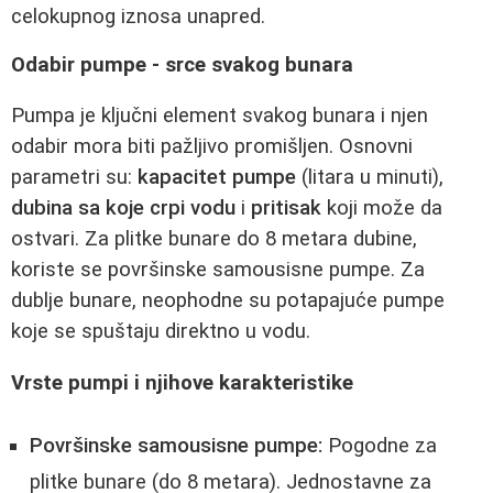
celokupnog iznosa unapred.
Odabir pumpe - srce svakog bunara
Pumpa je ključni element svakog bunara i njen
odabir mora biti pažljivo promišljen. Osnovni
parametri su:
kapacitet pumpe
(litara u minuti),
dubina sa koje crpi vodu
i
pritisak
koji može da
ostvari. Za plitke bunare do 8 metara dubine,
koriste se površinske samousisne pumpe. Za
dublje bunare, neophodne su potapajuće pumpe
koje se spuštaju direktno u vodu.
Vrste pumpi i njihove karakteristike
Površinske samousisne pumpe:
Pogodne za
plitke bunare (do 8 metara). Jednostavne za