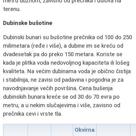
metru dužnom, zavisno od prečnika i uslova na
terenu.
Dubinske bušotine
Dubinski bunari su bušotine prečnika od 100 do 250
milimetara (ređe i više), a dubine im se kreću od
dvadesetak pa do preko 150 metara. Koriste se
kada je plitka voda nedovoljnog kapaciteta ili lošeg
kvaliteta. Na većim dubinama voda je obično čistija
i stabilnija, ne zavisi od padavina i pogodna je za
navodnjavanje većih površina. Cena bušenja
dubinskih bunara kreće se od 30 do 70 evra po
metru, a u nekim slučajevima i više, zavisno od
prečnika cevi i vrste tla.
Okvirna