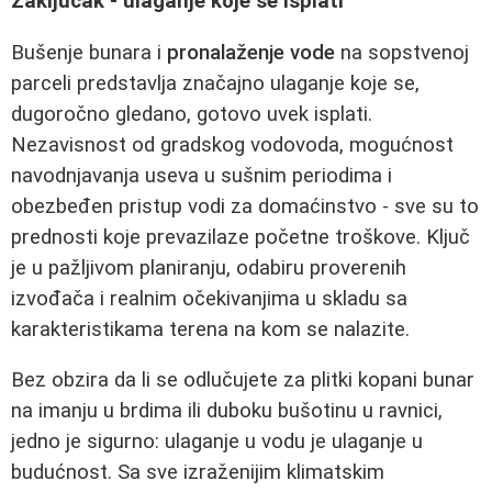
Zaključak - ulaganje koje se isplati
Bušenje bunara i
pronalaženje vode
na sopstvenoj
parceli predstavlja značajno ulaganje koje se,
dugoročno gledano, gotovo uvek isplati.
Nezavisnost od gradskog vodovoda, mogućnost
navodnjavanja useva u sušnim periodima i
obezbeđen pristup vodi za domaćinstvo - sve su to
prednosti koje prevazilaze početne troškove. Ključ
je u pažljivom planiranju, odabiru proverenih
izvođača i realnim očekivanjima u skladu sa
karakteristikama terena na kom se nalazite.
Bez obzira da li se odlučujete za plitki kopani bunar
na imanju u brdima ili duboku bušotinu u ravnici,
jedno je sigurno: ulaganje u vodu je ulaganje u
budućnost. Sa sve izraženijim klimatskim