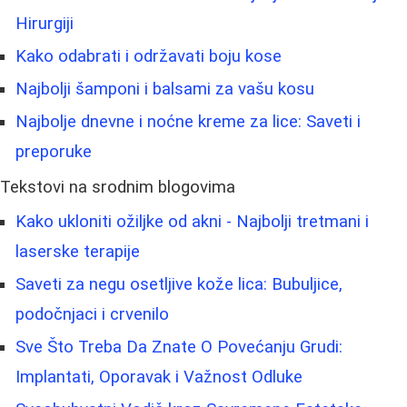
Hirurgiji
Kako odabrati i održavati boju kose
Najbolji šamponi i balsami za vašu kosu
Najbolje dnevne i noćne kreme za lice: Saveti i
preporuke
Tekstovi na srodnim blogovima
Kako ukloniti ožiljke od akni - Najbolji tretmani i
laserske terapije
Saveti za negu osetljive kože lica: Bubuljice,
podočnjaci i crvenilo
Sve Što Treba Da Znate O Povećanju Grudi:
Implantati, Oporavak i Važnost Odluke