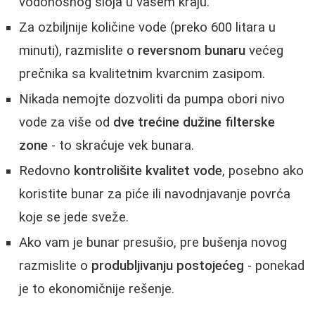
vodonosnog sloja u vašem kraju.
Za ozbiljnije količine vode (preko 600 litara u
minuti), razmislite o
reversnom bunaru
većeg
prečnika sa kvalitetnim kvarcnim zasipom.
Nikada nemojte dozvoliti da pumpa obori nivo
vode za više od
dve trećine dužine filterske
zone
- to skraćuje vek bunara.
Redovno
kontrolišite kvalitet vode
, posebno ako
koristite bunar za piće ili navodnjavanje povrća
koje se jede sveže.
Ako vam je bunar presušio, pre bušenja novog
razmislite o
produbljivanju postojećeg
- ponekad
je to ekonomičnije rešenje.