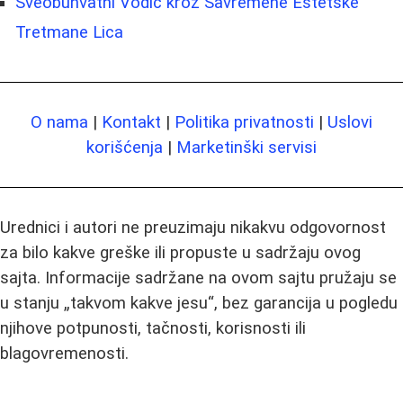
Sveobuhvatni Vodič kroz Savremene Estetske
Tretmane Lica
O nama
|
Kontakt
|
Politika privatnosti
|
Uslovi
korišćenja
|
Marketinški servisi
Urednici i autori ne preuzimaju nikakvu odgovornost
za bilo kakve greške ili propuste u sadržaju ovog
sajta. Informacije sadržane na ovom sajtu pružaju se
u stanju „takvom kakve jesu“, bez garancija u pogledu
njihove potpunosti, tačnosti, korisnosti ili
blagovremenosti.