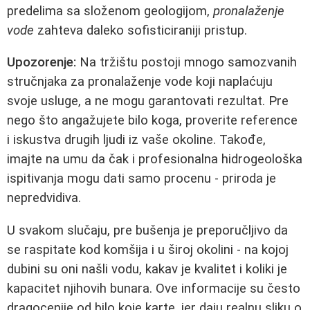
predelima sa složenom geologijom,
pronalaženje
vode
zahteva daleko sofisticiraniji pristup.
Upozorenje:
Na tržištu postoji mnogo samozvanih
stručnjaka za pronalaženje vode koji naplaćuju
svoje usluge, a ne mogu garantovati rezultat. Pre
nego što angažujete bilo koga, proverite reference
i iskustva drugih ljudi iz vaše okoline. Takođe,
imajte na umu da čak i profesionalna hidrogeološka
ispitivanja mogu dati samo procenu - priroda je
nepredvidiva.
U svakom slučaju, pre bušenja je preporučljivo da
se raspitate kod komšija i u široj okolini - na kojoj
dubini su oni našli vodu, kakav je kvalitet i koliki je
kapacitet njihovih bunara. Ove informacije su često
dragocenije od bilo koje karte, jer daju realnu sliku o