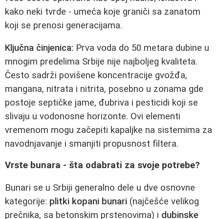
kako neki tvrde - umeća koje graniči sa zanatom
koji se prenosi generacijama.
Ključna činjenica:
Prva voda do 50 metara dubine u
mnogim predelima Srbije nije najboljeg kvaliteta.
Često sadrži povišene koncentracije gvožđa,
mangana, nitrata i nitrita, posebno u zonama gde
postoje septičke jame, đubriva i pesticidi koji se
slivaju u vodonosne horizonte. Ovi elementi
vremenom mogu začepiti kapaljke na sistemima za
navodnjavanje i smanjiti propusnost filtera.
Vrste bunara - šta odabrati za svoje potrebe?
Bunari se u Srbiji generalno dele u dve osnovne
kategorije:
plitki kopani bunari
(najčešće velikog
prečnika, sa betonskim prstenovima) i
dubinske