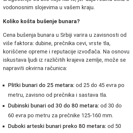
vodonosnim slojevima u vašem kraju.
Koliko košta bušenje bunara?
Cena bušenja bunara u Srbiji varira u zavisnosti od
više faktora: dubine, prečnika cevi, vrste tla,
korišćene opreme i reputacije izvođača. Na osnovu
iskustava ljudi iz različitih krajeva zemlje, može se
napraviti okvirna računica:
Plitki bunari do 25 metara:
od 25 do 45 evra po
metru, zavisno od prečnika i sastava tla.
Dubinski bunari od 30 do 80 metara:
od 30 do
60 evra po metru za prečnike 125-160 mm.
Duboki arteski bunari preko 80 metara:
od 50