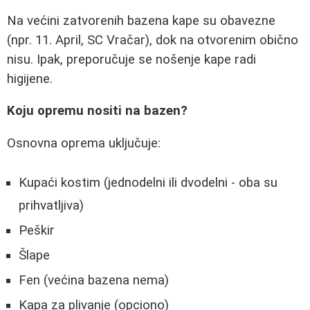
Na većini zatvorenih bazena kape su obavezne
(npr. 11. April, SC Vračar), dok na otvorenim obično
nisu. Ipak, preporučuje se nošenje kape radi
higijene.
Koju opremu nositi na bazen?
Osnovna oprema uključuje:
Kupaći kostim (jednodelni ili dvodelni - oba su
prihvatljiva)
Peškir
Šlape
Fen (većina bazena nema)
Kapa za plivanje (opciono)