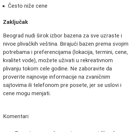
Često niže cene
Zaključak
Beograd nudi širok izbor bazena za sve uzraste i
nivoe plivačkih veština. Birajući bazen prema svojim
potrebama i preferencijama (lokacija, termini, cene,
kvalitet vode), možete uživati u rekreativnom
plivanju tokom cele godine. Ne zaboravite da
proverite najnovije informacije na zvaničnim
sajtovima ili telefonom pre posete, jer se uslovi i
cene mogu menjati.
Komentari