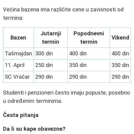
Većina bazena ima različite cene u zavisnosti od
termina:
Jutarnji
Popodnevni
Bazen
Vikend
termin
termin
Tašmajdan
300 din
400 din
400 din
11. April
250 din
350 din
350 din
SC Vračar
290 din
290 din
290 din
Studenti i penzioneri često imaju popuste, posebno
u određenim terminima.
Česta pitanja
Da li su kape obavezne?