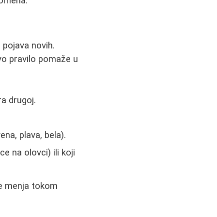
romena.
 pojava novih.
vo pravilo pomaže u
ra drugoj.
na, plava, bela).
 na olovci) ili koji
 se menja tokom