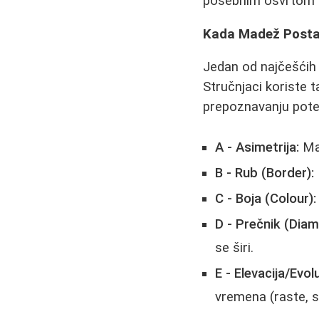
posebnim osvrtom na
Kada Madež Postaj
Jedan od najčešćih 
Stručnjaci koriste
prepoznavanju pote
A - Asimetrija:
Mad
B - Rub (Border):
C - Boja (Colour):
D - Prečnik (Diam
se širi.
E - Elevacija/Evolu
vremena (raste, sv