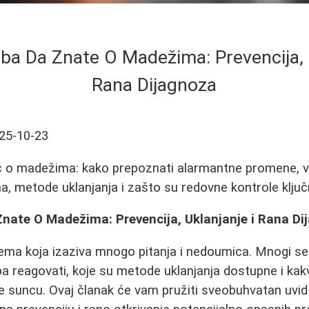
ba Da Znate O Madežima: Prevencija, U
Rana Dijagnoza
25-10-23
č o madežima: kako prepoznati alarmantne promene, 
, metode uklanjanja i zašto su redovne kontrole ključ
Znate O Madežima: Prevencija, Uklanjanje i Rana Di
ema koja izaziva mnogo pitanja i nedoumica. Mnogi se p
a reagovati, koje su metode uklanjanja dostupne i ka
e suncu. Ovaj članak će vam pružiti sveobuhvatan uvi