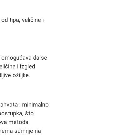
d tipa, veličine i
er omogućava da se
ličina i izgled
jive ožiljke.
zahvata i minimalno
postupka, što
 ova metoda
e nema sumnje na