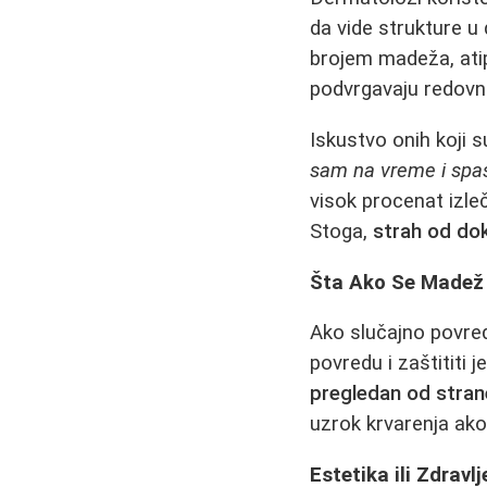
da vide strukture u
brojem madeža, ati
podvrgavaju redovn
Iskustvo onih koji 
sam na vreme i spasi
visok procenat izle
Stoga,
strah od dok
Šta Ako Se Madež
Ako slučajno povredi
povredu i zaštititi 
pregledan od stran
uzrok krvarenja ak
Estetika ili Zdravlj