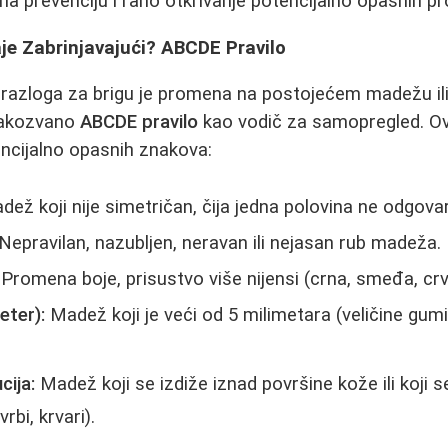
 prevenciju i rano otkrivanje potencijalno opasnih p
e Zabrinjavajući? ABCDE Pravilo
razloga za brigu je promena na postojećem madežu ili
 takozvano
ABCDE pravilo
kao vodič za samopregled. O
ncijalno opasnih znakova:
ež koji nije simetričan, čija jedna polovina ne odgova
Nepravilan, nazubljen, neravan ili nejasan rub madeža.
Promena boje, prisustvo više nijensi (crna, smeđa, crve
eter):
Madež koji je veći od 5 milimetara (veličine gumice
cija:
Madež koji se izdiže iznad površine kože ili koji
rbi, krvari).