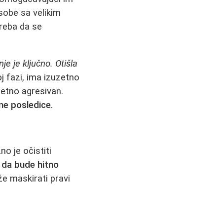
Osobe sa velikim
reba da se
je je ključno. Otišla
j fazi, ima izuzetno
zetno agresivan.
ne posledice
.
o je očistiti
 da bude hitno
že maskirati pravi