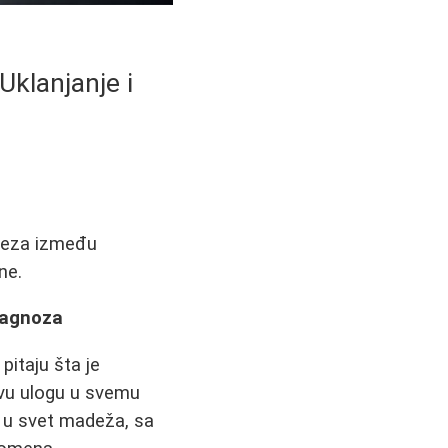
klanjanje i
veza između
ne.
jagnoza
itaju šta je
kvu ulogu u svemu
d u svet madeža, sa