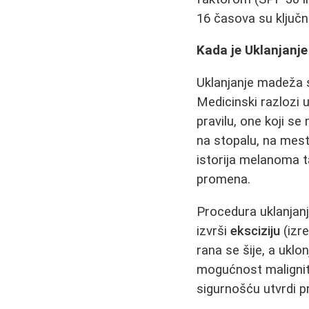
16 časova su ključn
Kada je Uklanjan
Uklanjanje madeža 
Medicinski razlozi
pravilu, one koji se
na stopalu, na mestu
istorija melanoma t
promena.
Procedura uklanjan
izvrši
eksciziju
(izr
rana se šije, a uklo
mogućnost malignite
sigurnošću utvrdi 