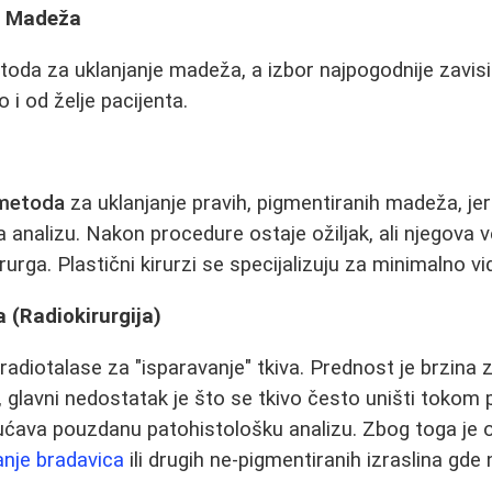
a Madeža
oda za uklanjanje madeža, a izbor najpogodnije zavisi o
 i od želje pacijenta.
 metoda
za uklanjanje pravih, pigmentiranih madeža, j
a analizu. Nakon procedure ostaje ožiljak, ali njegova ve
urga. Plastični kirurzi se specijalizuju za minimalno vidl
 (Radiokirurgija)
radiotalase za "isparavanje" tkiva. Prednost je brzina 
 glavni nedostatak je što se tkivo često uništi tokom 
ućava pouzdanu patohistološku analizu. Zbog toga je
anje bradavica
ili drugih ne-pigmentiranih izraslina gd