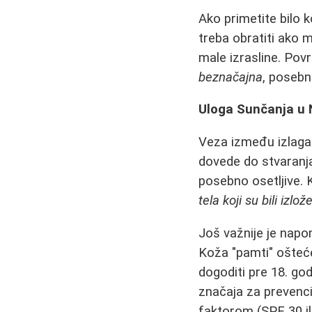
Ako primetite bilo 
treba obratiti ako m
male izrasline. Pov
beznačajna
, poseb
Uloga Sunčanja u
Veza između izlaga
dovede do stvaranj
posebno osetljive. 
tela koji su bili iz
Još važnije je nap
Koža "pamti" ošteć
dogoditi pre 18. go
značaja za prevenc
faktorom (SPF 30 il