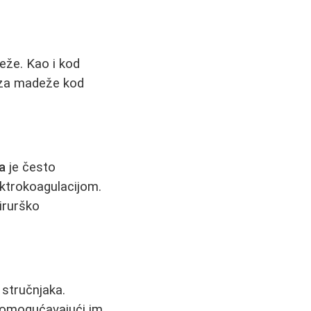
eže. Kao i kod
m za madeže kod
a
je često
ektrokoagulacijom.
kirurško
 stručnjaka.
, omogućavajući im