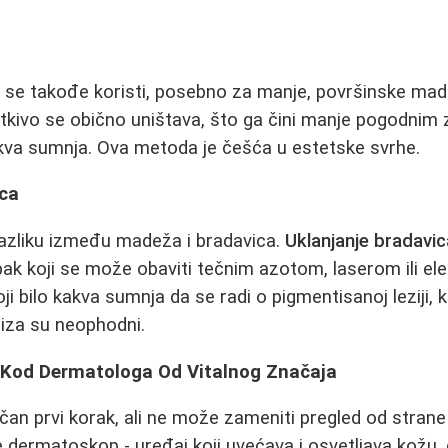
 se takođe koristi, posebno za manje, površinske mad
 tkivo se obično uništava, što ga čini manje pogodni
kakva sumnja. Ova metoda je češća u estetske svrhe.
ica
razliku između madeža i bradavica.
Uklanjanje bradavic
pak koji se može obaviti tečnim azotom, laserom ili el
i bilo kakva sumnja da se radi o pigmentisanoj leziji, 
liza su neophodni.
 Kod Dermatologa Od Vitalnog Značaja
čan prvi korak, ali ne može zameniti pregled od strane
 dermatoskop - uređaj koji uvećava i osvetljava kožu