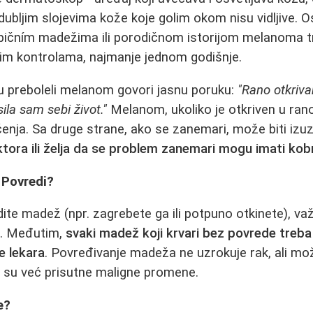
 dubljim slojevima kože koje golim okom nisu vidljive. 
pičním madežima ili porodičnom istorijom melanoma t
im kontrolama, najmanje jednom godišnje.
su preboleli melanom govori jasnu poruku:
"Rano otkrivan
la sam sebi život."
Melanom, ukoliko je otkriven u rano
čenja. Sa druge strane, ako se zanemari, može biti izu
tora ili želja da se problem zanemari mogu imati kob
 Povredi?
te madež (npr. zagrebete ga ili potpuno otkinete), važn
je. Međutim,
svaki madež koji krvari bez povrede treba
e lekara
. Povređivanje madeža ne uzrokuje rak, ali mo
o su već prisutne maligne promene.
e?