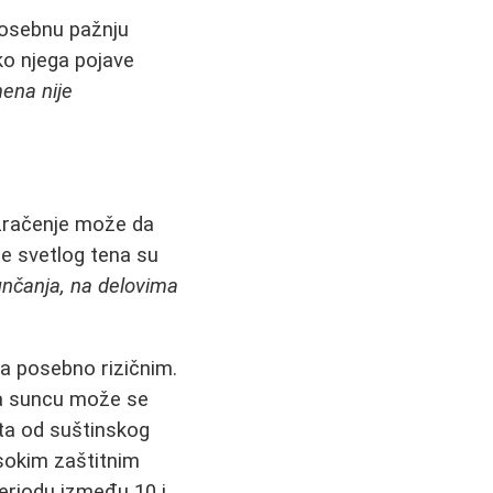
Posebnu pažnju
oko njega pojave
ena nije
 zračenje može da
e svetlog tena su
sunčanja, na delovima
 posebno rizičnim.
ja suncu može se
sta od suštinskog
sokim zaštitnim
periodu između 10 i