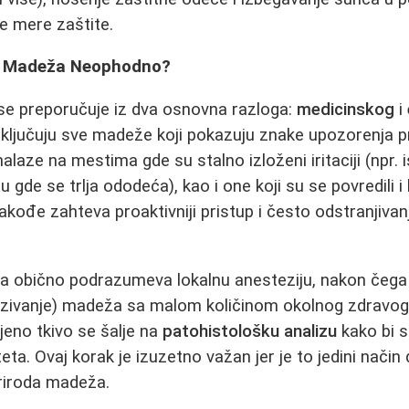
e mere zaštite.
je Madeža Neophodno?
se preporučuje iz dva osnovna razloga:
medicinskog
i
 uključuju sve madeže koji pokazuju znake upozorenj
 nalaze na mestima gde su stalno izloženi iritaciji (npr
 gde se trlja ododeća), kao i one koji su se povredili i
akođe zahteva proaktivniji pristup i često odstranjivan
ja obično podrazumeva lokalnu anesteziju, nakon čega
ezivanje) madeža sa malom količinom okolnog zdravog 
njeno tkivo se šalje na
patohistološku analizu
kako bi se
ta. Ovaj korak je izuzetno važan jer je to jedini nači
priroda madeža.