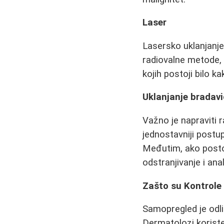
Laser
Lasersko uklanjanje
radiovalne metode,
kojih postoji bilo 
Uklanjanje bradav
Važno je napraviti 
jednostavniji postu
Međutim, ako postoj
odstranjivanje i ana
Zašto su Kontrole
Samopregled je odli
Dermatolozi koriste