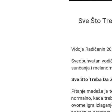
Sve Što Tre
Vidoje Radičanin
20
Sveobuhvatan vodi
sunčanja i melanoma
Sve Što Treba Da 
Pitanje madeža je t
normalno, kada treb
ovome igra izlaganj