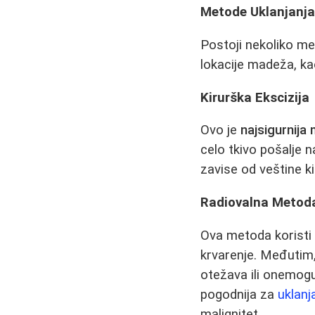
Metode Uklanjanj
Postoji nekoliko met
lokacije madeža, kao
Kirurška Ekscizija
Ovo je
najsigurnija
celo tkivo pošalje n
zavise od veštine kir
Radiovalna Metoda
Ova metoda koristi 
krvarenje. Međutim,
otežava ili onemog
pogodnija za
uklanj
malignitet.