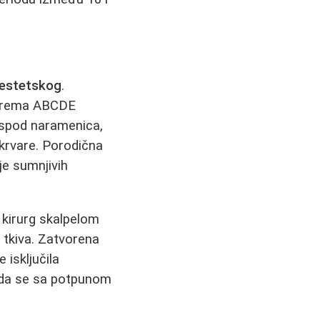
estetskog
.
a prema ABCDE
. ispod naramenica,
 krvare. Porodična
je sumnjivih
 kirurg skalpelom
tkiva. Zatvorena
 isključila
n da se sa potpunom