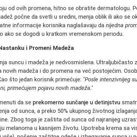
koju od ovih promena, hitno se obratite dermatologu. 
adež počne da svetli u sredini, menja oblik ili ako se 
ratne informacije korisnika naglašavaju da
nijedna prom
no ako se dogodi u kratkom vremenskom periodu.
 Nastanku i Promeni Madeža
nja suncu i madeža je nedvosmislena. Ultraljubičasto
a novih madeža i do promena na već postojećim. Osob
Kao što jedan korisnik primećuje:
"Posle intenzivnijeg 
loženi, primećujem pojavu novih madeža."
omenuti da se
prekomerno sunčanje u detinjstvu
smatra
enja od sunca, a preko 50% ukupnog životnog izlagan
dine. Zbog toga je zaštita od sunca od najranijeg uzra
iju melanoma u kasnijem životu. Upotreba krema sa vi
i više), nošenje zaštitne odeće i izbegavanje sunca u 