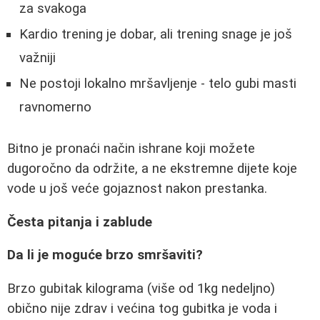
za svakoga
Kardio trening je dobar, ali trening snage je još
važniji
Ne postoji lokalno mršavljenje - telo gubi masti
ravnomerno
Bitno je pronaći način ishrane koji možete
dugoročno da održite, a ne ekstremne dijete koje
vode u još veće gojaznost nakon prestanka.
Česta pitanja i zablude
Da li je moguće brzo smršaviti?
Brzo gubitak kilograma (više od 1kg nedeljno)
obično nije zdrav i većina tog gubitka je voda i