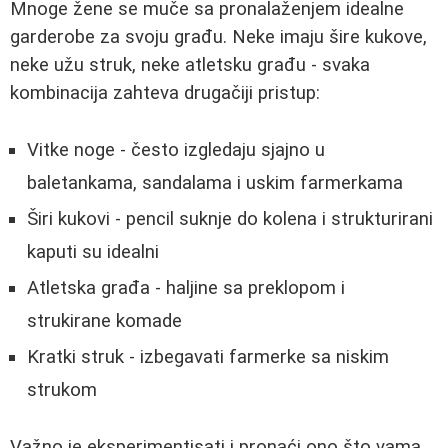
Mnoge žene se muče sa pronalaženjem idealne
garderobe za svoju građu. Neke imaju šire kukove,
neke užu struk, neke atletsku građu - svaka
kombinacija zahteva drugačiji pristup:
Vitke noge - često izgledaju sjajno u
baletankama, sandalama i uskim farmerkama
Širi kukovi - pencil suknje do kolena i strukturirani
kaputi su idealni
Atletska građa - haljine sa preklopom i
strukirane komade
Kratki struk - izbegavati farmerke sa niskim
strukom
Važno je eksperimentisati i pronaći ono što vama