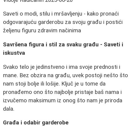
Saveti o modi, stilu i mršavljenju - kako pronaći
odgovarajuću garderobu za svoju građu i postići
željenu figuru zdravim načinima
Savršena figura i stil za svaku građu - Saveti i
iskustva
Svako telo je jedinstveno i ima svoje prednosti i
mane. Bez obzira na građu, uvek postoji nešto što
nam stoji bolje ili lošije. Ključ je u tome da
pronađemo ono što najbolje pristaje baš nama i
izvučemo maksimum iz onog što nam je priroda
dala.
Građa i odabir garderobe