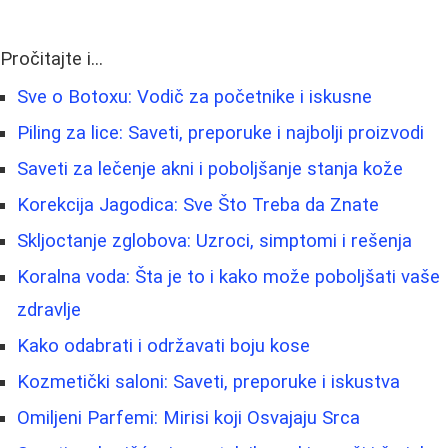
Pročitajte i...
Sve o Botoxu: Vodič za početnike i iskusne
Piling za lice: Saveti, preporuke i najbolji proizvodi
Saveti za lečenje akni i poboljšanje stanja kože
Korekcija Jagodica: Sve Što Treba da Znate
Skljoctanje zglobova: Uzroci, simptomi i rešenja
Koralna voda: Šta je to i kako može poboljšati vaše
zdravlje
Kako odabrati i održavati boju kose
Kozmetički saloni: Saveti, preporuke i iskustva
Omiljeni Parfemi: Mirisi koji Osvajaju Srca