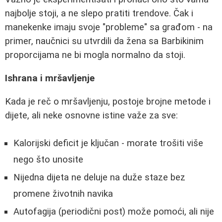
najbolje stoji, a ne slepo pratiti trendove. Čak i
manekenke imaju svoje "probleme" sa građom - na
primer, naučnici su utvrdili da žena sa Barbikinim
proporcijama ne bi mogla normalno da stoji.
Ishrana i mršavljenje
Kada je reč o mršavljenju, postoje brojne metode i
dijete, ali neke osnovne istine važe za sve:
Kalorijski deficit je ključan - morate trošiti više
nego što unosite
Nijedna dijeta ne deluje na duže staze bez
promene životnih navika
Autofagija (periodični post) može pomoći, ali nije