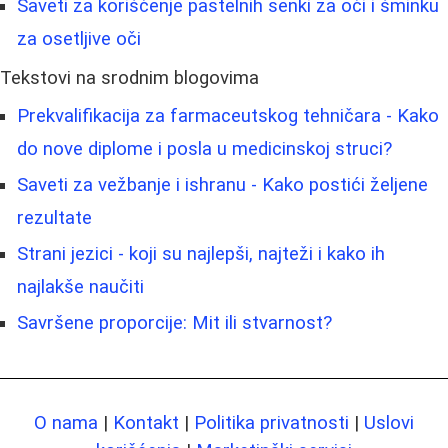
Saveti za korišćenje pastelnih senki za oči i šminku
za osetljive oči
Tekstovi na srodnim blogovima
Prekvalifikacija za farmaceutskog tehničara - Kako
do nove diplome i posla u medicinskoj struci?
Saveti za vežbanje i ishranu - Kako postići željene
rezultate
Strani jezici - koji su najlepši, najteži i kako ih
najlakše naučiti
Savršene proporcije: Mit ili stvarnost?
O nama
|
Kontakt
|
Politika privatnosti
|
Uslovi