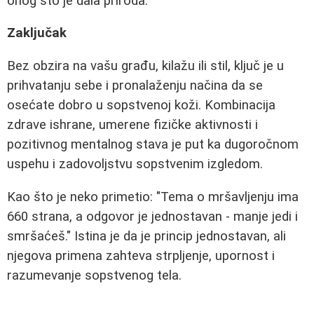
onog što je dala priroda."
Zaključak
Bez obzira na vašu građu, kilažu ili stil, ključ je u
prihvatanju sebe i pronalaženju načina da se
osećate dobro u sopstvenoj koži. Kombinacija
zdrave ishrane, umerene fizičke aktivnosti i
pozitivnog mentalnog stava je put ka dugoročnom
uspehu i zadovoljstvu sopstvenim izgledom.
Kao što je neko primetio: "Tema o mršavljenju ima
660 strana, a odgovor je jednostavan - manje jedi i
smršaćeš." Istina je da je princip jednostavan, ali
njegova primena zahteva strpljenje, upornost i
razumevanje sopstvenog tela.