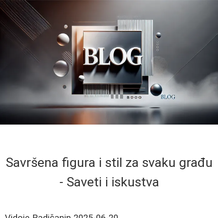
Savršena figura i stil za svaku građu
- Saveti i iskustva
Vidoje Radičanin
2025-06-20