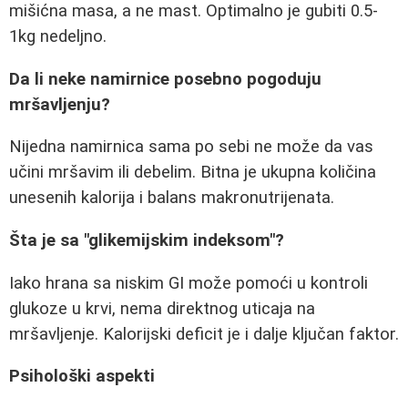
mišićna masa, a ne mast. Optimalno je gubiti 0.5-
1kg nedeljno.
Da li neke namirnice posebno pogoduju
mršavljenju?
Nijedna namirnica sama po sebi ne može da vas
učini mršavim ili debelim. Bitna je ukupna količina
unesenih kalorija i balans makronutrijenata.
Šta je sa "glikemijskim indeksom"?
Iako hrana sa niskim GI može pomoći u kontroli
glukoze u krvi, nema direktnog uticaja na
mršavljenje. Kalorijski deficit je i dalje ključan faktor.
Psihološki aspekti