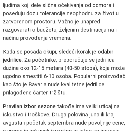
ljudima koji dele slična očekivanja od odmora i
poseduju dozu tolerancije neophodnu za život u
zatvorenom prostoru. Važno je unapred
razgovarati o budžetu, željenim destinacijama i
načinu provođenja vremena.
Kada se posada okupi, sledeći korak je
odabir
jedrilice
. Za početnike, preporučuje se jedrilica
dužine oko 12-15 metara (40-50 stopa), koja može
ugodno smestiti 6-10 osoba. Popularni proizvođači
kao što je Bavaria nude kvalitetne jedrilice
prilagođene čarter tržištu.
Pravilan izbor sezone
takođe ima veliki uticaj na
iskustvo i troškove. Druga polovina juna ili kraj
avgusta i početak septembra nude povoljnije cene,
a vreme je još uvek izuzetno prijatno za jedrenje.