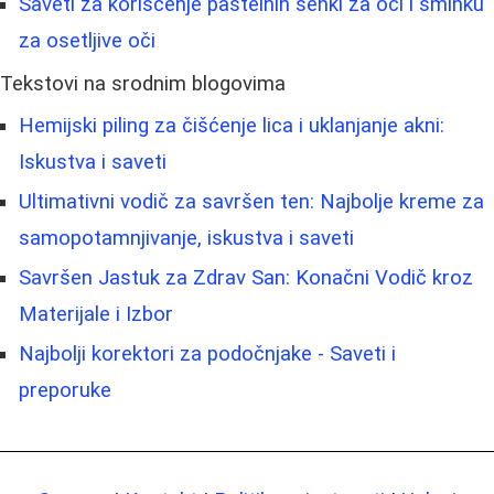
Saveti za korišćenje pastelnih senki za oči i šminku
za osetljive oči
Tekstovi na srodnim blogovima
Hemijski piling za čišćenje lica i uklanjanje akni:
Iskustva i saveti
Ultimativni vodič za savršen ten: Najbolje kreme za
samopotamnjivanje, iskustva i saveti
Savršen Jastuk za Zdrav San: Konačni Vodič kroz
Materijale i Izbor
Najbolji korektori za podočnjake - Saveti i
preporuke