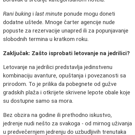
Rani buking
i
last minute
ponude mogu doneti
dodatne uštede. Mnoge čarter agencije nude
popuste za rezervacije unapred ili za popunjavanje
slobodnih termina u kratkom roku.
Zaključak: Zašto isprobati letovanje na jedrilici?
Letovanje na jedrilici predstavlja jedinstvenu
kombinaciju avanture, opuštanja i povezanosti sa
prirodom. To je prilika da pobegnete od gužve
gradskih plaža i otkrijete skrivene lepote obale koje
su dostupne samo sa mora.
Bez obzira na godine ili prethodno iskustvo,
jedrenje nudi nešto za svakoga - od mirnog uživanja
u predvečernjem jedrenju do uzbudljivih trenutaka