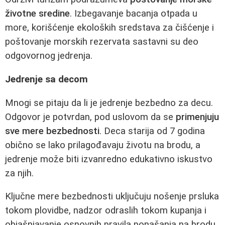
životne sredine
. Izbegavanje bacanja otpada u
more, korišćenje ekoloških sredstava za čišćenje i
poštovanje morskih rezervata sastavni su deo
odgovornog jedrenja.
Jedrenje sa decom
Mnogi se pitaju da li je jedrenje bezbedno za decu.
Odgovor je potvrdan, pod uslovom da se
primenjuju
sve mere bezbednosti
. Deca starija od 7 godina
obično se lako prilagođavaju životu na brodu, a
jedrenje može biti izvanredno edukativno iskustvo
za njih.
Ključne mere bezbednosti uključuju nošenje prsluka
tokom plovidbe, nadzor odraslih tokom kupanja i
objašnjavanje osnovnih pravila ponašanja na brodu.