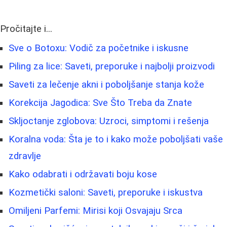
Pročitajte i...
Sve o Botoxu: Vodič za početnike i iskusne
Piling za lice: Saveti, preporuke i najbolji proizvodi
Saveti za lečenje akni i poboljšanje stanja kože
Korekcija Jagodica: Sve Što Treba da Znate
Skljoctanje zglobova: Uzroci, simptomi i rešenja
Koralna voda: Šta je to i kako može poboljšati vaše
zdravlje
Kako odabrati i održavati boju kose
Kozmetički saloni: Saveti, preporuke i iskustva
Omiljeni Parfemi: Mirisi koji Osvajaju Srca