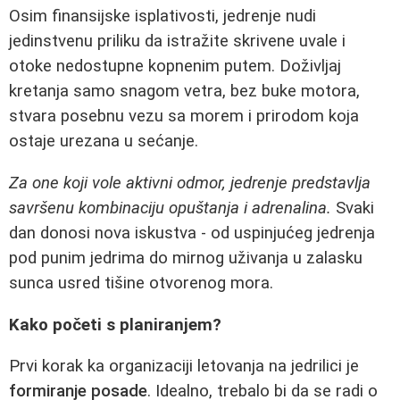
Osim finansijske isplativosti, jedrenje nudi
jedinstvenu priliku da istražite skrivene uvale i
otoke nedostupne kopnenim putem. Doživljaj
kretanja samo snagom vetra, bez buke motora,
stvara posebnu vezu sa morem i prirodom koja
ostaje urezana u sećanje.
Za one koji vole aktivni odmor, jedrenje predstavlja
savršenu kombinaciju opuštanja i adrenalina.
Svaki
dan donosi nova iskustva - od uspinjućeg jedrenja
pod punim jedrima do mirnog uživanja u zalasku
sunca usred tišine otvorenog mora.
Kako početi s planiranjem?
Prvi korak ka organizaciji letovanja na jedrilici je
formiranje posade
. Idealno, trebalo bi da se radi o