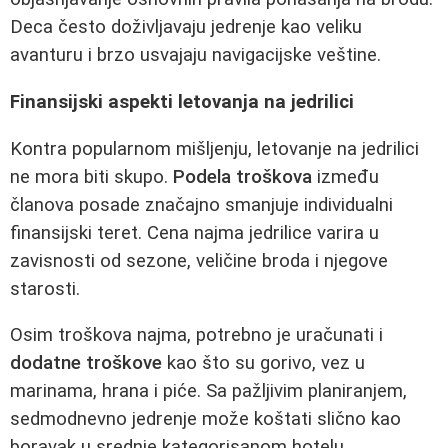
Deca često doživljavaju jedrenje kao veliku
avanturu i brzo usvajaju navigacijske veštine.
Finansijski aspekti letovanja na jedrilici
Kontra popularnom mišljenju, letovanje na jedrilici
ne mora biti skupo.
Podela troškova
između
članova posade značajno smanjuje individualni
finansijski teret. Cena najma jedrilice varira u
zavisnosti od sezone, veličine broda i njegove
starosti.
Osim troškova najma, potrebno je uračunati i
dodatne troškove
kao što su gorivo, vez u
marinama, hrana i piće. Sa pažljivim planiranjem,
sedmodnevno jedrenje može koštati slično kao
boravak u srednje kategorisanom hotelu.