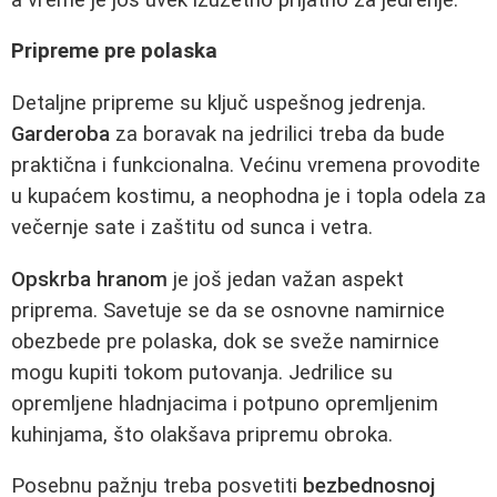
Pripreme pre polaska
Detaljne pripreme su ključ uspešnog jedrenja.
Garderoba
za boravak na jedrilici treba da bude
praktična i funkcionalna. Većinu vremena provodite
u kupaćem kostimu, a neophodna je i topla odela za
večernje sate i zaštitu od sunca i vetra.
Opskrba hranom
je još jedan važan aspekt
priprema. Savetuje se da se osnovne namirnice
obezbede pre polaska, dok se sveže namirnice
mogu kupiti tokom putovanja. Jedrilice su
opremljene hladnjacima i potpuno opremljenim
kuhinjama, što olakšava pripremu obroka.
Posebnu pažnju treba posvetiti
bezbednosnoj