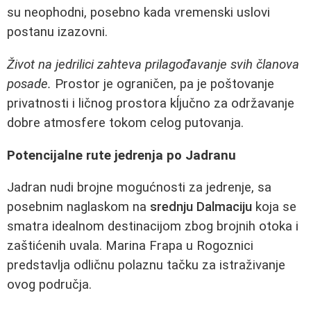
su neophodni, posebno kada vremenski uslovi
postanu izazovni.
Život na jedrilici zahteva prilagođavanje svih članova
posade.
Prostor je ograničen, pa je poštovanje
privatnosti i ličnog prostora kĺjučno za održavanje
dobre atmosfere tokom celog putovanja.
Potencijalne rute jedrenja po Jadranu
Jadran nudi brojne mogućnosti za jedrenje, sa
posebnim naglaskom na
srednju Dalmaciju
koja se
smatra idealnom destinacijom zbog brojnih otoka i
zaštićenih uvala. Marina Frapa u Rogoznici
predstavlja odličnu polaznu tačku za istraživanje
ovog područja.