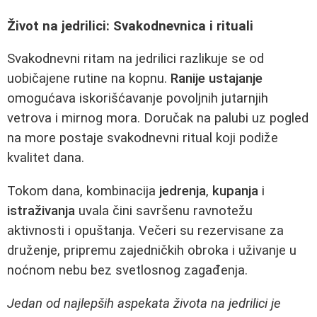
Život na jedrilici: Svakodnevnica i rituali
Svakodnevni ritam na jedrilici razlikuje se od
uobičajene rutine na kopnu.
Ranije ustajanje
omogućava iskorišćavanje povoljnih jutarnjih
vetrova i mirnog mora. Doručak na palubi uz pogled
na more postaje svakodnevni ritual koji podiže
kvalitet dana.
Tokom dana, kombinacija
jedrenja
,
kupanja
i
istraživanja
uvala čini savršenu ravnotežu
aktivnosti i opuštanja. Večeri su rezervisane za
druženje, pripremu zajedničkih obroka i uživanje u
noćnom nebu bez svetlosnog zagađenja.
Jedan od najlepših aspekata života na jedrilici je