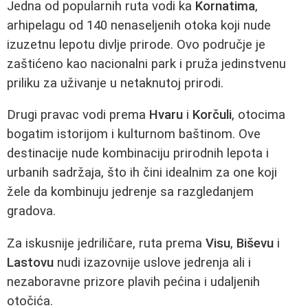
Jedna od popularnih ruta vodi ka
Kornatima
,
arhipelagu od 140 nenaseljenih otoka koji nude
izuzetnu lepotu divlje prirode. Ovo područje je
zaštićeno kao nacionalni park i pruža jedinstvenu
priliku za uživanje u netaknutoj prirodi.
Drugi pravac vodi prema
Hvaru
i
Korčuli
, otocima
bogatim istorijom i kulturnom baštinom. Ove
destinacije nude kombinaciju prirodnih lepota i
urbanih sadržaja, što ih čini idealnim za one koji
žele da kombinuju jedrenje sa razgledanjem
gradova.
Za iskusnije jedriličare, ruta prema
Visu
,
Biševu
i
Lastovu
nudi izazovnije uslove jedrenja ali i
nezaboravne prizore plavih pećina i udaljenih
otočića.