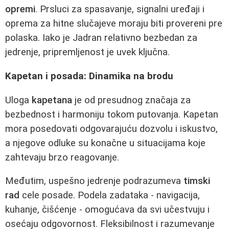
opremi
. Prsluci za spasavanje, signalni uređaji i
oprema za hitne slučajeve moraju biti provereni pre
polaska. Iako je Jadran relativno bezbedan za
jedrenje, pripremljenost je uvek ključna.
Kapetan i posada: Dinamika na brodu
Uloga
kapetana
je od presudnog značaja za
bezbednost i harmoniju tokom putovanja. Kapetan
mora posedovati odgovarajuću dozvolu i iskustvo,
a njegove odluke su konačne u situacijama koje
zahtevaju brzo reagovanje.
Međutim, uspešno jedrenje podrazumeva
timski
rad
cele posade. Podela zadataka - navigacija,
kuhanje, čišćenje - omogućava da svi učestvuju i
osećaju odgovornost. Fleksibilnost i razumevanje