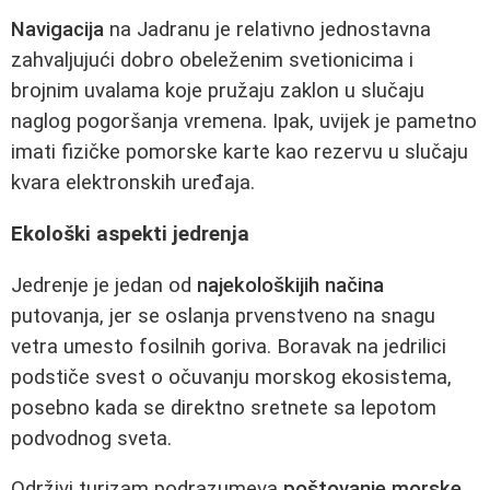
Navigacija
na Jadranu je relativno jednostavna
zahvaljujući dobro obeleženim svetionicima i
brojnim uvalama koje pružaju zaklon u slučaju
naglog pogoršanja vremena. Ipak, uvijek je pametno
imati fizičke pomorske karte kao rezervu u slučaju
kvara elektronskih uređaja.
Ekološki aspekti jedrenja
Jedrenje je jedan od
najekološkijih načina
putovanja, jer se oslanja prvenstveno na snagu
vetra umesto fosilnih goriva. Boravak na jedrilici
podstiče svest o očuvanju morskog ekosistema,
posebno kada se direktno sretnete sa lepotom
podvodnog sveta.
Održivi turizam podrazumeva
poštovanje morske