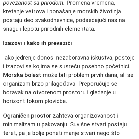
povezanost sa prirodom.
Promena vremena,
kretanje vetrova i ponašanje morskih životinja
postaju deo svakodnevnice, podsećajući nas na
snagu i lepotu prirodnih elementata.
Izazovi i kako ih prevazići
Iako jedrenje donosi nezaboravna iskustva, postoje
i izazovi sa kojima se susreću posebno početnici.
Morska bolest
može biti problem prvih dana, ali se
organizam brzo prilagođava. Preporučuje se
boravak na otvorenom prostoru i gledanje u
horizont tokom plovidbe.
Ograničen prostor
zahteva organizovanost i
minimalizam u pakovanju. Suvišne stvari postaju
teret, pa je bolje poneti manje stvari nego što