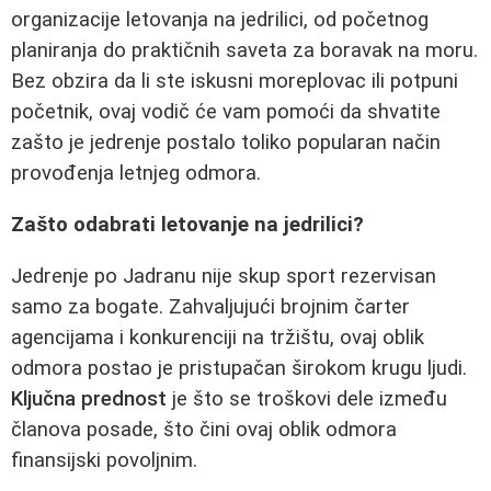
organizacije letovanja na jedrilici, od početnog
planiranja do praktičnih saveta za boravak na moru.
Bez obzira da li ste iskusni moreplovac ili potpuni
početnik, ovaj vodič će vam pomoći da shvatite
zašto je jedrenje postalo toliko popularan način
provođenja letnjeg odmora.
Zašto odabrati letovanje na jedrilici?
Jedrenje po Jadranu nije skup sport rezervisan
samo za bogate. Zahvaljujući brojnim čarter
agencijama i konkurenciji na tržištu, ovaj oblik
odmora postao je pristupačan širokom krugu ljudi.
Ključna prednost
je što se troškovi dele između
članova posade, što čini ovaj oblik odmora
finansijski povoljnim.