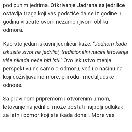
pod punim jedrima.
Otkrivanje Jadrana sa jedrilice
ostavlja traga koji vas podstiče da se iz godine u
godinu vraćate ovom nezamenljivom obliku
odmora.
Kao što jedan iskusni jedriličar kaže:
"Jednom kada
iskusite život na jedrilici, tradicionalni načini letovanja
više nikada neće biti isti."
Ovo iskustvo menja
perspektivu ne samo o odmoru, već i o načinu na
koji doživljavamo more, prirodu i međuljudske
odnose.
Sa pravilnom pripremom i otvorenim umom,
letovanje na jedrilici može postati najbolji odlukak
za letnji odmor koji ste ikada doneli. More vas