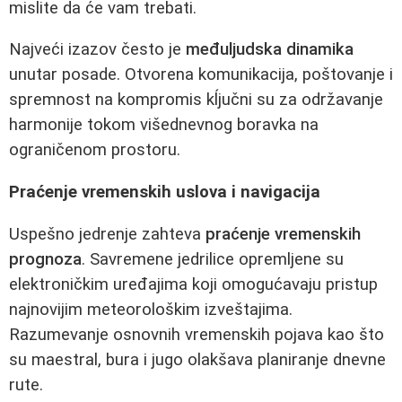
mislite da će vam trebati.
Najveći izazov često je
međuljudska dinamika
unutar posade. Otvorena komunikacija, poštovanje i
spremnost na kompromis kĺjučni su za održavanje
harmonije tokom višednevnog boravka na
ograničenom prostoru.
Praćenje vremenskih uslova i navigacija
Uspešno jedrenje zahteva
praćenje vremenskih
prognoza
. Savremene jedrilice opremljene su
elektroničkim uređajima koji omogućavaju pristup
najnovijim meteorološkim izveštajima.
Razumevanje osnovnih vremenskih pojava kao što
su maestral, bura i jugo olakšava planiranje dnevne
rute.