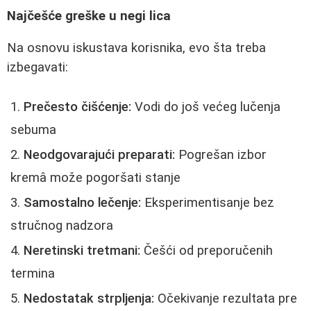
Najčešće greške u negi lica
Na osnovu iskustava korisnika, evo šta treba
izbegavati:
Prečesto čišćenje:
Vodi do još većeg lučenja
sebuma
Neodgovarajući preparati:
Pogrešan izbor
kremâ može pogoršati stanje
Samostalno lečenje:
Eksperimentisanje bez
stručnog nadzora
Neretinski tretmani:
Češći od preporučenih
termina
Nedostatak strpljenja:
Očekivanje rezultata pre