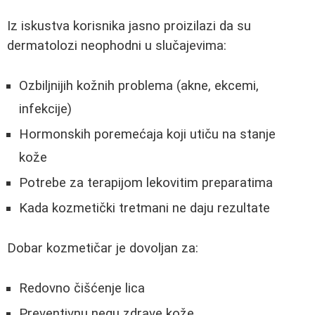
Iz iskustva korisnika jasno proizilazi da su
dermatolozi neophodni u slučajevima:
Ozbiljnijih kožnih problema (akne, ekcemi,
infekcije)
Hormonskih poremećaja koji utiču na stanje
kože
Potrebe za terapijom lekovitim preparatima
Kada kozmetički tretmani ne daju rezultate
Dobar kozmetičar je dovoljan za:
Redovno čišćenje lica
Preventivnu negu zdrave kože