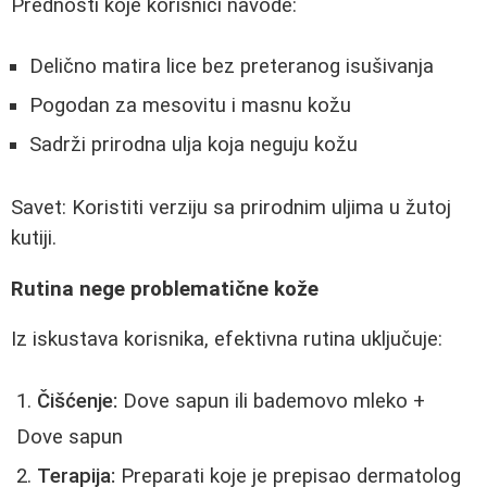
Prednosti koje korisnici navode:
Delično matira lice bez preteranog isušivanja
Pogodan za mesovitu i masnu kožu
Sadrži prirodna ulja koja neguju kožu
Savet: Koristiti verziju sa prirodnim uljima u žutoj
kutiji.
Rutina nege problematične kože
Iz iskustava korisnika, efektivna rutina uključuje:
Čišćenje:
Dove sapun ili bademovo mleko +
Dove sapun
Terapija:
Preparati koje je prepisao dermatolog