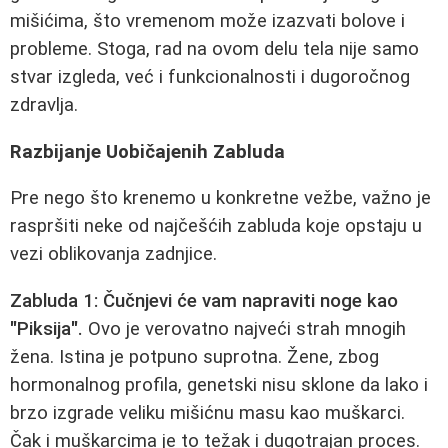
mišićima, što vremenom može izazvati bolove i
probleme. Stoga, rad na ovom delu tela nije samo
stvar izgleda, već i funkcionalnosti i dugoročnog
zdravlja.
Razbijanje Uobičajenih Zabluda
Pre nego što krenemo u konkretne vežbe, važno je
raspršiti neke od najčešćih zabluda koje opstaju u
vezi oblikovanja zadnjice.
Zabluda 1: Čučnjevi će vam napraviti noge kao
"Piksija".
Ovo je verovatno najveći strah mnogih
žena. Istina je potpuno suprotna. Žene, zbog
hormonalnog profila, genetski nisu sklone da lako i
brzo izgrade veliku mišićnu masu kao muškarci.
Čak i muškarcima je to težak i dugotrajan proces.