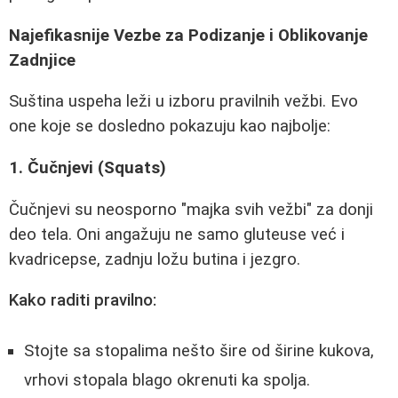
Najefikasnije Vezbe za Podizanje i Oblikovanje
Zadnjice
Suština uspeha leži u izboru pravilnih vežbi. Evo
one koje se dosledno pokazuju kao najbolje:
1. Čučnjevi (Squats)
Čučnjevi su neosporno "majka svih vežbi" za donji
deo tela. Oni angažuju ne samo gluteuse već i
kvadricepse, zadnju ložu butina i jezgro.
Kako raditi pravilno:
Stojte sa stopalima nešto šire od širine kukova,
vrhovi stopala blago okrenuti ka spolja.