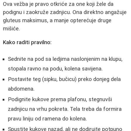
Ova vežba je pravo otkriće za one koji žele da
podignu i zaokruže zadnjicu. Ona direktno angažuje
gluteus maksimus, a manje opterećuje druge
mišiće.
Kako raditi pravilno:
Sednite na pod sa ledjima naslonjenim na klupu,
stopala ravno na podu, kolena savijena.
Postavite teg (sipku, bučicu) preko donjeg dela
abdomena.
Podignite kukove prema plafonu, stegnuvši
zadnjicu na vrhu pokreta. Tela treba da formira
pravu liniju od ramena do kolena.
Spustite kukove nazad, ali ne dodirujte potpuno