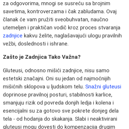
za odgovorima, mnogi se susreću sa brojnim
savetima, kontroverzama i čak zabludama. Ovaj
članak će vam pružiti sveobuhvatan, naučno
utemeljen i praktičan vodič kroz proces stvaranja
zadnjice
kakvu želite, naglašavajući ulogu pravilnih
vežbi, doslednosti i ishrane.
Zašto je Zadnjica Tako Važna?
Gluteusi, odnosno mišići zadnjice, nisu samo
estetski značajni. Oni su jedan od najmoćnijih
mišićnih sklopova u ljudskom telu.
Snažni gluteusi
doprinose pravilnoj posturi, stabilnosti karlice,
smanjuju rizik od povreda donjih ledja i kolena i
esencijalni su za gotovo sve pokrete donjeg dela
tela - od hodanja do skakanja. Slabi i neaktivirani
gluteusi mogu dovesti do kompenzacija drugim