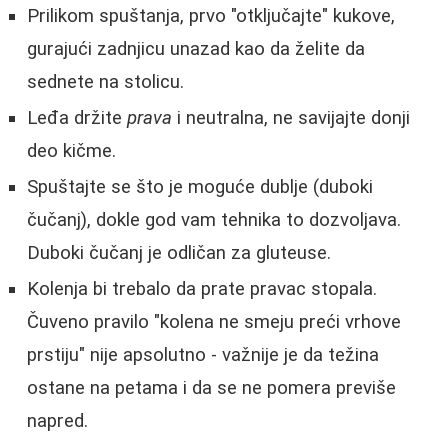
Prilikom spuštanja, prvo "otključajte" kukove,
gurajući zadnjicu unazad kao da želite da
sednete na stolicu.
Leđa držite
prava
i neutralna, ne savijajte donji
deo kičme.
Spuštajte se što je moguće dublje (duboki
čučanj), dokle god vam tehnika to dozvoljava.
Duboki čučanj je odličan za gluteuse.
Kolenja bi trebalo da prate pravac stopala.
Čuveno pravilo "kolena ne smeju preći vrhove
prstiju" nije apsolutno - važnije je da težina
ostane na petama i da se ne pomera previše
napred.