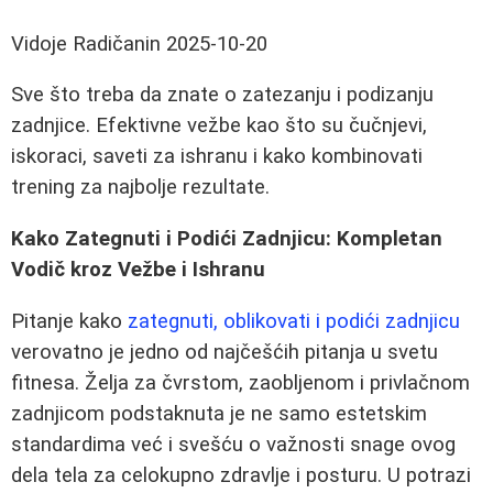
Vidoje Radičanin
2025-10-20
Sve što treba da znate o zatezanju i podizanju
zadnjice. Efektivne vežbe kao što su čučnjevi,
iskoraci, saveti za ishranu i kako kombinovati
trening za najbolje rezultate.
Kako Zategnuti i Podići Zadnjicu: Kompletan
Vodič kroz Vežbe i Ishranu
Pitanje kako
zategnuti, oblikovati i podići zadnjicu
verovatno je jedno od najčešćih pitanja u svetu
fitnesa. Želja za čvrstom, zaobljenom i privlačnom
zadnjicom podstaknuta je ne samo estetskim
standardima već i svešću o važnosti snage ovog
dela tela za celokupno zdravlje i posturu. U potrazi