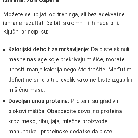
Ishrana: 70% Uspeha
Možete se ubijati od treninga, ali bez adekvatne
ishrane rezultati će biti skromni ili ih neće biti.
Ključni principi su:
Kalorijski deficit za mršavljenje:
Da biste skinuli
masne naslage koje prekrivaju mišiće, morate
unositi manje kalorija nego što trošite. Međutim,
deficit ne sme biti prevelik kako ne biste izgubili i
mišićnu masu.
Dovoljan unos proteina:
Proteini su gradivni
blokovi mišića. Obezbedite dovoljno proteina
kroz meso, ribu, jaja, mlečne proizvode,
mahunarke i proteinske dodatke da biste