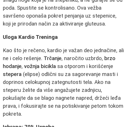
snagu noge koja je na stepeniku, a ne gurajte se od
poda. Spustite se kontrolisano. Ova vežba
savršeno oponaša pokret penjanja uz stepenice,
koji je prirodan način za aktiviranje gluteusa.
Uloga Kardio Treninga
Kao što je rečeno, kardio je važan deo jednačine, ali
ne i celo rešenje.
Trčanje
, naročito uzbrdo,
brzo
hodanje
,
vožnja bicikla
sa otporom i korišćenje
stepera
(elipse) odlični su za sagorevanje masti i
doprinos celokupnoj zategnutosti tela. Ako na
steperu želite da više angažujete zadnjicu,
pokušajte da se blago nagnete napred, držeći leđa
prava, i fokusirajte se na potiskivanje petom tokom
pokreta.