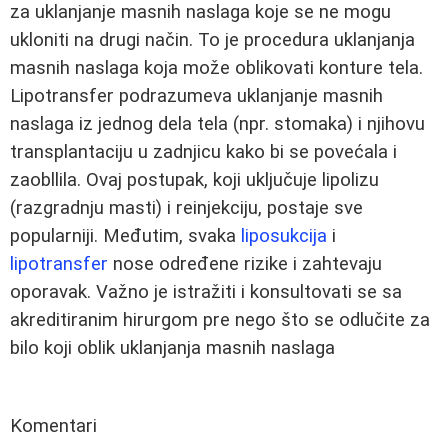
za uklanjanje masnih naslaga koje se ne mogu
ukloniti na drugi način. To je procedura uklanjanja
masnih naslaga koja može oblikovati konture tela.
Lipotransfer podrazumeva uklanjanje masnih
naslaga iz jednog dela tela (npr. stomaka) i njihovu
transplantaciju u zadnjicu kako bi se povećala i
zaobllila. Ovaj postupak, koji uključuje lipolizu
(razgradnju masti) i reinjekciju, postaje sve
popularniji. Međutim, svaka
liposukcija
i
lipotransfer
nose određene rizike i zahtevaju
oporavak. Važno je istražiti i konsultovati se sa
akreditiranim hirurgom pre nego što se odlučite za
bilo koji oblik uklanjanja masnih naslaga
Komentari