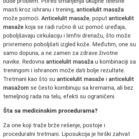
bude problem. Pored smanjenja ukupne telesne
masti kroz ishranu i trening,
anticelulit masaža
može pomoći.
Anticelulit masaže
, poput
anticelulit
masaže
koja se radi ručno ili uz pomoć uređaja,
poboljšavaju cirkulaciju i limfni drenažu, što može
privremeno poboljšati izgled kože. Međutim, one su
samo dopuna, a ne zamen za zdrave životne
navike. Redovna
anticelulit masaža
u kombinaciji sa
treningom i ishranom može dati bolje rezultate.
Tretmani kao što su
anticelulit masaže
i
anticelulit
masažom
se često kombinuju sa kremama, ali bez
temeljnog rada na telu, efekti su ograničeni.
Šta sa medicinskim procedurama?
Za one koji traže brže rešenje, postoje i
proceduralni tretmani. Liposukcija je hirški zahvat