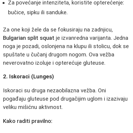
Za povećanje intenziteta, koristite opterećenje:
bučice, sipku ili sanduke.
Za one koji žele da se fokusiraju na zadnjicu,
Bulgarian split squat
je izvanredna varijanta. Jedna
noga je pozadi, oslonjena na klupu ili stolicu, dok se
spuštate u čučanj drugom nogom. Ova vežba
neverovatno izoluje i opterećuje gluteuse.
2. Iskoraci (Lunges)
Iskoraci su druga nezaobilazna vežba. Oni
pogađaju gluteuse pod drugačijim uglom i izazivaju
veliku mišićnu aktivnost.
Kako raditi pravilno: