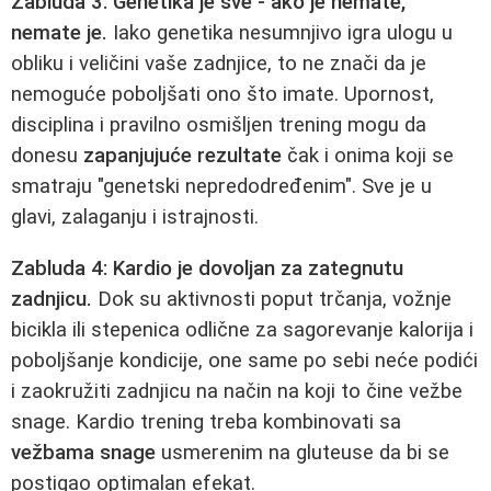
Zabluda 3: Genetika je sve - ako je nemate,
nemate je.
Iako genetika nesumnjivo igra ulogu u
obliku i veličini vaše zadnjice, to ne znači da je
nemoguće poboljšati ono što imate. Upornost,
disciplina i pravilno osmišljen trening mogu da
donesu
zapanjujuće rezultate
čak i onima koji se
smatraju "genetski nepredodređenim". Sve je u
glavi, zalaganju i istrajnosti.
Zabluda 4: Kardio je dovoljan za zategnutu
zadnjicu.
Dok su aktivnosti poput trčanja, vožnje
bicikla ili stepenica odlične za sagorevanje kalorija i
poboljšanje kondicije, one same po sebi neće podići
i zaokružiti zadnjicu na način na koji to čine vežbe
snage. Kardio trening treba kombinovati sa
vežbama snage
usmerenim na gluteuse da bi se
postigao optimalan efekat.