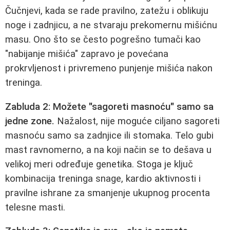
Čučnjevi, kada se rade pravilno, zatežu i oblikuju
noge i zadnjicu, a ne stvaraju prekomernu mišićnu
masu. Ono što se često pogrešno tumači kao
"nabijanje mišića" zapravo je povećana
prokrvljenost i privremeno punjenje mišića nakon
treninga.
Zabluda 2: Možete "sagoreti masnoću" samo sa
jedne zone.
Nažalost, nije moguće ciljano sagoreti
masnoću samo sa zadnjice ili stomaka. Telo gubi
mast ravnomerno, a na koji način se to dešava u
velikoj meri određuje genetika. Stoga je ključ
kombinacija treninga snage, kardio aktivnosti i
pravilne ishrane za smanjenje ukupnog procenta
telesne masti.