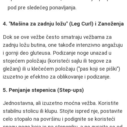
pod pre sledećeg ponavljanja.
4. "Mašina za zadnju ložu" (Leg Curl) i Zanoženja
Dok se ove vežbe često smatraju vežbama za
zadnju ložu butina, one takođe intenzivno angažuju
i gornji deo gluteusa. Podizanje noge unazad u
stojećem položaju (koristeći sajlu ili tegove za
gležanj) ili u klečećem položaju ("pas koji se piški")
izuzetno je efektno za oblikovanje i podizanje.
5. Penjanje stepenica (Step-ups)
Jednostavna, ali izuzetno moćna vežba. Koristite
stabilnu stolicu ili klupu. Stojte ispred nje, postavite
celo stopalo na površinu i podignite se koristeći