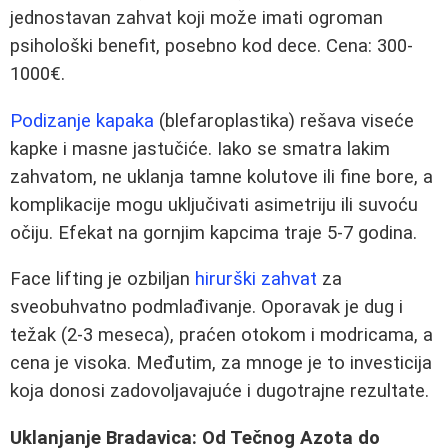
jednostavan zahvat koji može imati ogroman
psihološki benefit, posebno kod dece. Cena: 300-
1000€.
Podizanje kapaka
(blefaroplastika) rešava viseće
kapke i masne jastučiće. Iako se smatra lakim
zahvatom, ne uklanja tamne kolutove ili fine bore, a
komplikacije mogu uključivati asimetriju ili suvoću
očiju. Efekat na gornjim kapcima traje 5-7 godina.
Face lifting je ozbiljan
hirurški zahvat
za
sveobuhvatno podmlađivanje. Oporavak je dug i
težak (2-3 meseca), praćen otokom i modricama, a
cena je visoka. Međutim, za mnoge je to investicija
koja donosi zadovoljavajuće i dugotrajne rezultate.
Uklanjanje Bradavica: Od Tečnog Azota do