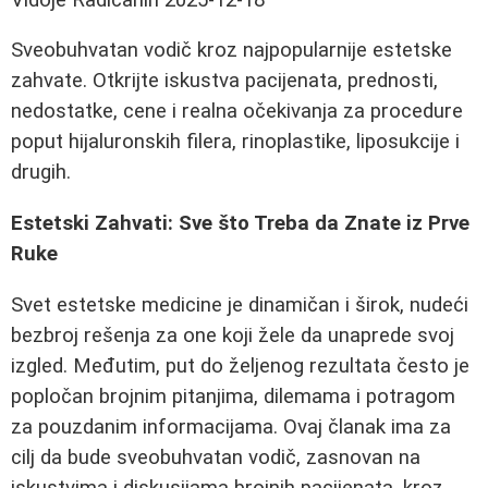
Sveobuhvatan vodič kroz najpopularnije estetske
zahvate. Otkrijte iskustva pacijenata, prednosti,
nedostatke, cene i realna očekivanja za procedure
poput hijaluronskih filera, rinoplastike, liposukcije i
drugih.
Estetski Zahvati: Sve što Treba da Znate iz Prve
Ruke
Svet estetske medicine je dinamičan i širok, nudeći
bezbroj rešenja za one koji žele da unaprede svoj
izgled. Međutim, put do željenog rezultata često je
popločan brojnim pitanjima, dilemama i potragom
za pouzdanim informacijama. Ovaj članak ima za
cilj da bude sveobuhvatan vodič, zasnovan na
iskustvima i diskusijama brojnih pacijenata, kroz