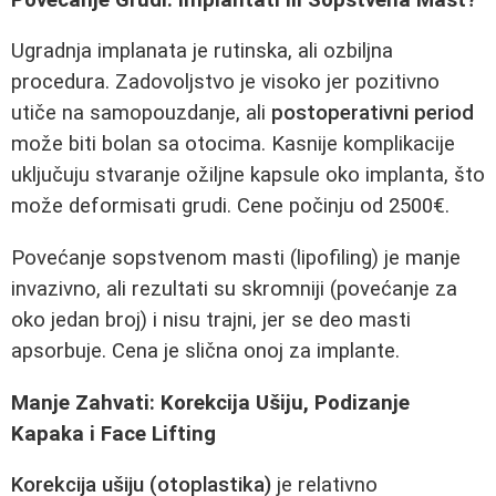
Ugradnja implanata je rutinska, ali ozbiljna
procedura. Zadovoljstvo je visoko jer pozitivno
utiče na samopouzdanje, ali
postoperativni period
može biti bolan sa otocima. Kasnije komplikacije
uključuju stvaranje ožiljne kapsule oko implanta, što
može deformisati grudi. Cene počinju od 2500€.
Povećanje sopstvenom masti (lipofiling) je manje
invazivno, ali rezultati su skromniji (povećanje za
oko jedan broj) i nisu trajni, jer se deo masti
apsorbuje. Cena je slična onoj za implante.
Manje Zahvati: Korekcija Ušiju, Podizanje
Kapaka i Face Lifting
Korekcija ušiju (otoplastika)
je relativno