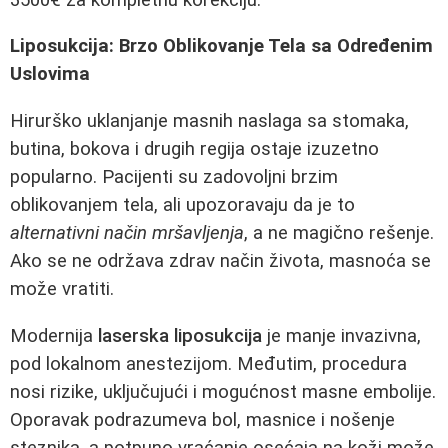
Liposukcija: Brzo Oblikovanje Tela sa Određenim
Uslovima
Hirurško uklanjanje masnih naslaga sa stomaka,
butina, bokova i drugih regija ostaje izuzetno
popularno. Pacijenti su zadovoljni brzim
oblikovanjem tela, ali upozoravaju da je to
alternativni način mršavljenja
, a ne magično rešenje.
Ako se ne održava zdrav način života, masnoća se
može vratiti.
Modernija
laserska liposukcija
je manje invazivna,
pod lokalnom anestezijom. Međutim, procedura
nosi rizike, uključujući i mogućnost masne embolije.
Oporavak podrazumeva bol, masnice i nošenje
steznika, a potpuno vraćanje osećaja na koži može