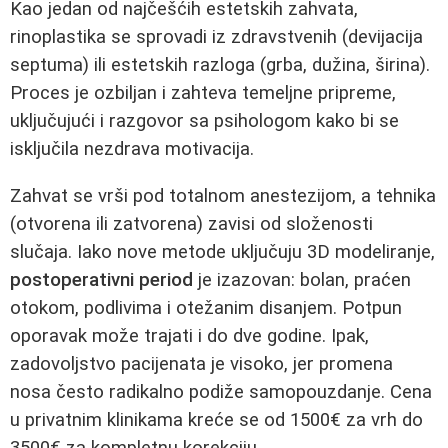
Kao jedan od najčešćih estetskih zahvata,
rinoplastika se sprovadi iz zdravstvenih (deviјacija
septuma) ili estetskih razloga (grba, dužina, širina).
Proces je ozbiljan i zahteva temeljne pripreme,
uključujući i razgovor sa psihologom kako bi se
isključila nezdrava motivacija.
Zahvat se vrši pod totalnom anestezijom, a tehnika
(otvorena ili zatvorena) zavisi od složenosti
slučaja. Iako nove metode uključuju 3D modeliranje,
postoperativni period
je izazovan: bolan, praćen
otokom, podlivima i otežanim disanjem. Potpun
oporavak može trajati i do dve godine. Ipak,
zadovoljstvo pacijenata je visoko, jer promena
nosa često radikalno podiže samopouzdanje. Cena
u privatnim klinikama kreće se od 1500€ za vrh do
3500€ za kompletnu korekciju.