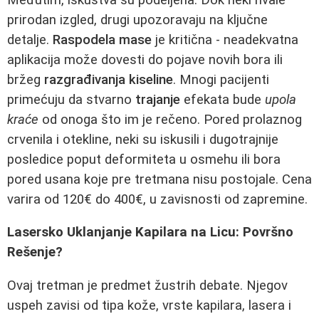
prirodan izgled, drugi upozoravaju na ključne
detalje.
Raspodela mase
je kritična - neadekvatna
aplikacija može dovesti do pojave novih bora ili
bržeg
razgrađivanja kiseline
. Mnogi pacijenti
primećuju da stvarno
trajanje
efekata bude
upola
kraće
od onoga što im je rečeno. Pored prolaznog
crvenila i otekline, neki su iskusili i dugotrajnije
posledice poput deformiteta u osmehu ili bora
pored usana koje pre tretmana nisu postojale. Cena
varira od 120€ do 400€, u zavisnosti od zapremine.
Lasersko Uklanjanje Kapilara na Licu: Površno
Rešenje?
Ovaj tretman je predmet žustrih debate. Njegov
uspeh zavisi od tipa kože, vrste kapilara, lasera i