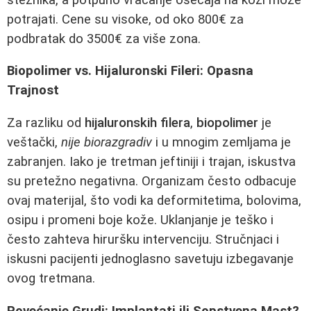
potrajati. Cene su visoke, od oko 800€ za
podbratak do 3500€ za više zona.
Biopolimer vs. Hijaluronski Fileri: Opasna
Trajnost
Za razliku od
hijaluronskih filera
,
biopolimer
je
veštački,
nije biorazgradiv
i u mnogim zemljama je
zabranjen. Iako je tretman jeftiniji i trajan, iskustva
su pretežno negativna. Organizam često odbacuje
ovaj materijal, što vodi ka deformitetima, bolovima,
osipu i promeni boje kože. Uklanjanje je teško i
često zahteva hiruršku intervenciju. Stručnjaci i
iskusni pacijenti jednoglasno savetuju izbegavanje
ovog tretmana.
Povećanje Grudi: Implantati ili Sopstvena Mast?