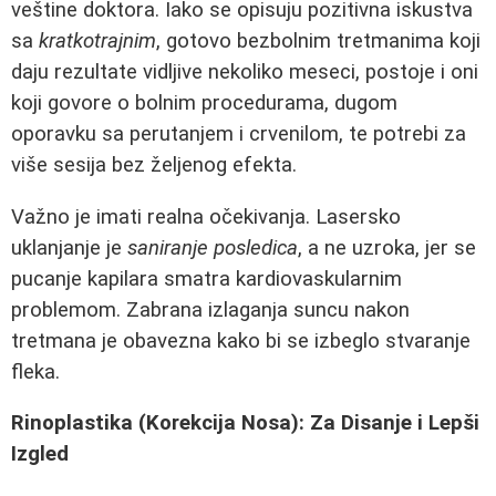
veštine doktora. Iako se opisuju pozitivna iskustva
sa
kratkotrajnim
, gotovo bezbolnim tretmanima koji
daju rezultate vidljive nekoliko meseci, postoje i oni
koji govore o bolnim procedurama, dugom
oporavku sa perutanjem i crvenilom, te potrebi za
više sesija bez željenog efekta.
Važno je imati realna očekivanja. Lasersko
uklanjanje je
saniranje posledica
, a ne uzroka, jer se
pucanje kapilara smatra kardiovaskularnim
problemom. Zabrana izlaganja suncu nakon
tretmana je obavezna kako bi se izbeglo stvaranje
fleka.
Rinoplastika (Korekcija Nosa): Za Disanje i Lepši
Izgled