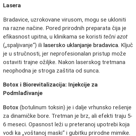
Lasera
Bradavice, uzrokovane virusom, mogu se ukloniti
na razne načine. Pored prirodnih preparata čija je
efikasnost upitna, u klinikama se koristi
tečni azot
(„spaljivanje“) ili
lasersko uklanjanje bradavica
. Ključ
je u stručnosti, jer neprofesionalan pristup može
ostaviti trajne ožiljke. Nakon laserskog tretmana
neophodna je stroga zaštita od sunca.
Botox i Biorevitalizacija: Injekcije za
Podmlađivanje
Botox
(botulinum toksin) je i dalje vrhunsko rešenje
za dinamičke bore. Tretman je brz, ali efekti traju 5-
6 meseci. Opasnost leži u preteranoj upotrebi koja
vodi ka „voštanoj maski“ i gubitku prirodne mimike.