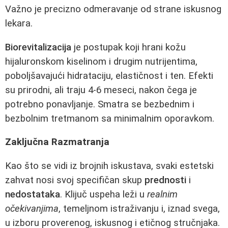
Važno je precizno odmeravanje od strane iskusnog
lekara.
Biorevitalizacija
je postupak koji hrani kožu
hijaluronskom kiselinom i drugim nutrijentima,
poboljšavajući hidrataciju, elastičnost i ten. Efekti
su prirodni, ali traju 4-6 meseci, nakon čega je
potrebno ponavljanje. Smatra se bezbednim i
bezbolnim tretmanom sa minimalnim oporavkom.
Zaključna Razmatranja
Kao što se vidi iz brojnih iskustava, svaki estetski
zahvat nosi svoj specifičan skup
prednosti
i
nedostataka
. Klijuč uspeha leži u
realnim
očekivanjima
, temeljnom istraživanju i, iznad svega,
u izboru proverenog, iskusnog i etičnog stručnjaka.