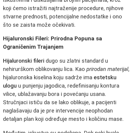
koji ćemo istražiti najtraženije procedure, njihove
stvarne prednosti, potencijalne nedostatke i ono
što se zaista može očekivati.
Hijaluronski Fileri: Prirodna Popuna sa
Ograničenim Trajanjem
Hijaluronski fileri
dugo su zlatni standard u
nehirurškom oblikovanju lica. Kao
prirodan materijal
,
hijaluronska kiselina koju sadrže ima
estetsku
ulogu
u punjenju jagodica, redefinisanju kontura
vilice, ublažavanju bora i povećanju usana.
Stručnjaci ističu da se lako oblikuje, a pacijenti
naglašavaju da je pre intervencije neophodan
detaljan plan koji određuje mesto i količinu mase.
Međutim, iskustva su podeljena. Dok neki hvale