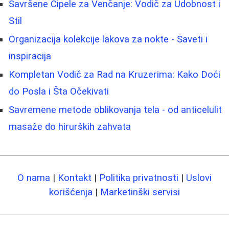
Savršene Cipele za Venčanje: Vodič za Udobnost i
Stil
Organizacija kolekcije lakova za nokte - Saveti i
inspiracija
Kompletan Vodič za Rad na Kruzerima: Kako Doći
do Posla i Šta Očekivati
Savremene metode oblikovanja tela - od anticelulit
masaže do hirurških zahvata
O nama
|
Kontakt
|
Politika privatnosti
|
Uslovi
korišćenja
|
Marketinški servisi