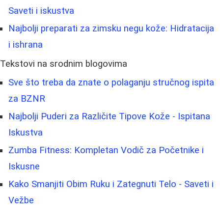
Saveti i iskustva
Najbolji preparati za zimsku negu kože: Hidratacija
i ishrana
Tekstovi na srodnim blogovima
Sve što treba da znate o polaganju stručnog ispita
za BZNR
Najbolji Puderi za Različite Tipove Kože - Ispitana
Iskustva
Zumba Fitness: Kompletan Vodič za Početnike i
Iskusne
Kako Smanjiti Obim Ruku i Zategnuti Telo - Saveti i
Vežbe