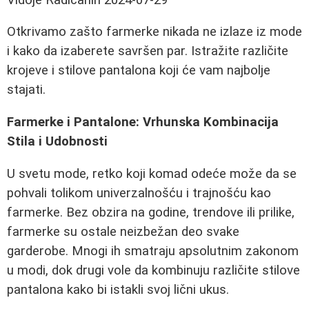
Otkrivamo zašto farmerke nikada ne izlaze iz mode
i kako da izaberete savršen par. Istražite različite
krojeve i stilove pantalona koji će vam najbolje
stajati.
Farmerke i Pantalone: Vrhunska Kombinacija
Stila i Udobnosti
U svetu mode, retko koji komad odeće može da se
pohvali tolikom univerzalnošću i trajnošću kao
farmerke. Bez obzira na godine, trendove ili prilike,
farmerke su ostale neizbežan deo svake
garderobe. Mnogi ih smatraju apsolutnim zakonom
u modi, dok drugi vole da kombinuju različite stilove
pantalona kako bi istakli svoj lični ukus.