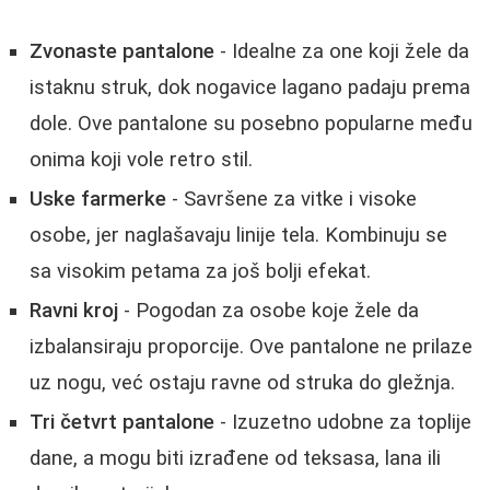
Zvonaste pantalone
- Idealne za one koji žele da
istaknu struk, dok nogavice lagano padaju prema
dole. Ove pantalone su posebno popularne među
onima koji vole retro stil.
Uske farmerke
- Savršene za vitke i visoke
osobe, jer naglašavaju linije tela. Kombinuju se
sa visokim petama za još bolji efekat.
Ravni kroj
- Pogodan za osobe koje žele da
izbalansiraju proporcije. Ove pantalone ne prilaze
uz nogu, već ostaju ravne od struka do gležnja.
Tri četvrt pantalone
- Izuzetno udobne za toplije
dane, a mogu biti izrađene od teksasa, lana ili