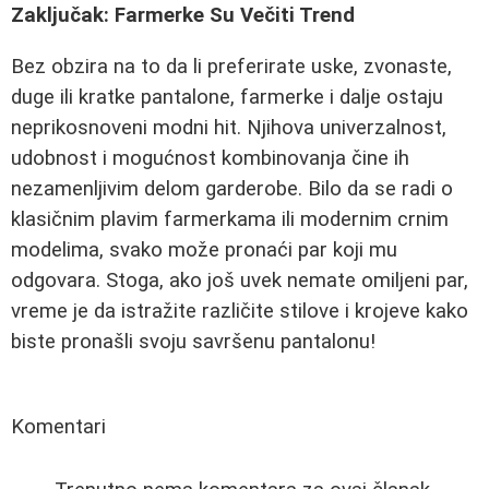
Zaključak: Farmerke Su Večiti Trend
Bez obzira na to da li preferirate uske, zvonaste,
duge ili kratke pantalone, farmerke i dalje ostaju
neprikosnoveni modni hit. Njihova univerzalnost,
udobnost i mogućnost kombinovanja čine ih
nezamenljivim delom garderobe. Bilo da se radi o
klasičnim plavim farmerkama ili modernim crnim
modelima, svako može pronaći par koji mu
odgovara. Stoga, ako još uvek nemate omiljeni par,
vreme je da istražite različite stilove i krojeve kako
biste pronašli svoju savršenu pantalonu!
Komentari