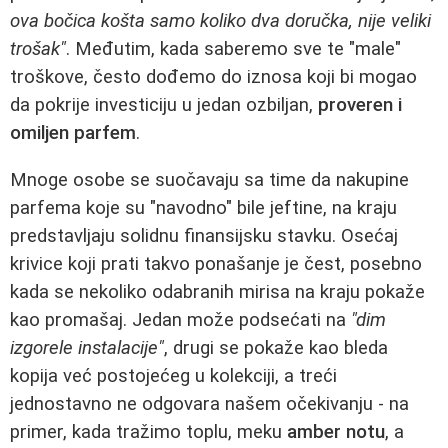
ova bočica košta samo koliko dva doručka, nije veliki
trošak"
. Međutim, kada saberemo sve te "male"
troškove, često dođemo do iznosa koji bi mogao
da pokrije investiciju u jedan ozbiljan,
proveren i
omiljen parfem
.
Mnoge osobe se suočavaju sa time da nakupine
parfema koje su "navodno" bile jeftine, na kraju
predstavljaju solidnu finansijsku stavku. Osećaj
krivice koji prati takvo ponašanje je čest, posebno
kada se nekoliko odabranih mirisa na kraju pokaže
kao promašaj. Jedan može podsećati na
"dim
izgorele instalacije"
, drugi se pokaže kao bleda
kopija već postojećeg u kolekciji, a treći
jednostavno ne odgovara našem očekivanju - na
primer, kada tražimo toplu, meku
amber notu
, a