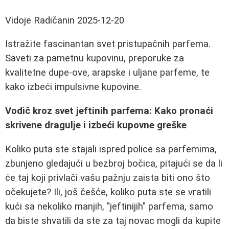
Vidoje Radičanin
2025-12-20
Istražite fascinantan svet pristupačnih parfema.
Saveti za pametnu kupovinu, preporuke za
kvalitetne dupe-ove, arapske i uljane parfeme, te
kako izbeći impulsivne kupovine.
Vodič kroz svet jeftinih parfema: Kako pronaći
skrivene dragulje i izbeći kupovne greške
Koliko puta ste stajali ispred police sa parfemima,
zbunjeno gledajući u bezbroj bočica, pitajući se da li
će taj koji privlači vašu pažnju zaista biti ono što
očekujete? Ili, još češće, koliko puta ste se vratili
kući sa nekoliko manjih, "jeftinijih" parfema, samo
da biste shvatili da ste za taj novac mogli da kupite