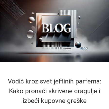
Vodič kroz svet jeftinih parfema:
Kako pronaći skrivene dragulje i
izbeći kupovne greške