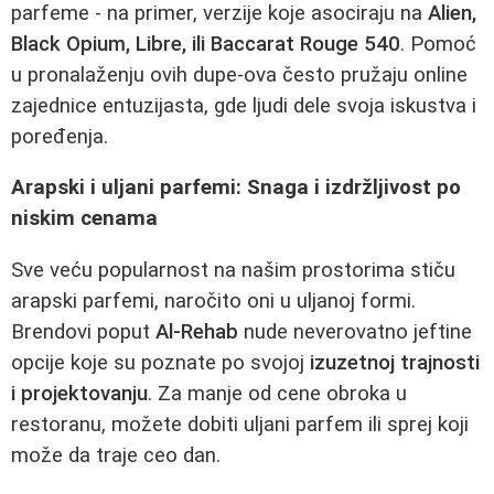
parfeme - na primer, verzije koje asociraju na
Alien,
Black Opium, Libre, ili Baccarat Rouge 540
. Pomoć
u pronalaženju ovih dupe-ova često pružaju online
zajednice entuzijasta, gde ljudi dele svoja iskustva i
poređenja.
Arapski i uljani parfemi: Snaga i izdržljivost po
niskim cenama
Sve veću popularnost na našim prostorima stiču
arapski parfemi, naročito oni u uljanoj formi.
Brendovi poput
Al-Rehab
nude neverovatno jeftine
opcije koje su poznate po svojoj
izuzetnoj trajnosti
i projektovanju
. Za manje od cene obroka u
restoranu, možete dobiti uljani parfem ili sprej koji
može da traje ceo dan.