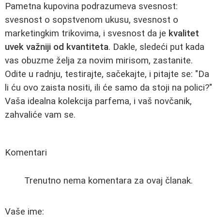
Pametna kupovina podrazumeva svesnost:
svesnost o sopstvenom ukusu, svesnost o
marketingkim trikovima, i svesnost da je
kvalitet
uvek važniji od kvantiteta
. Dakle, sledeći put kada
vas obuzme želja za novim mirisom, zastanite.
Odite u radnju, testirajte, sačekajte, i pitajte se: "Da
li ću ovo zaista nositi, ili će samo da stoji na polici?"
Vaša idealna kolekcija parfema, i vaš novčanik,
zahvaliće vam se.
Komentari
Trenutno nema komentara za ovaj članak.
Vaše ime: