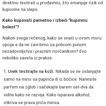
direktno testirati u prodavnici, što smanjuje rizik od
kupovine na slepo.
Kako kupovati pametno i izbeći "kupovnu
bolest"?
Nakon svega rečenog, kako se snaći u ovom moru
opcija a da ne završimo sa policom punom
nezadovoljstva i praznim novčanikom? Evo
nekoliko saveta iz prakse:
Uvek testirajte na koži.
Nikada se ne oslanjajte
samo na miris sa papirića ili iz bočice. Nanesite
parfem na zglob i sačekajte barem sat-dva da
vidite kako se razvija. Kako isparava alkohol,
otkriva se prava priča mirisa.