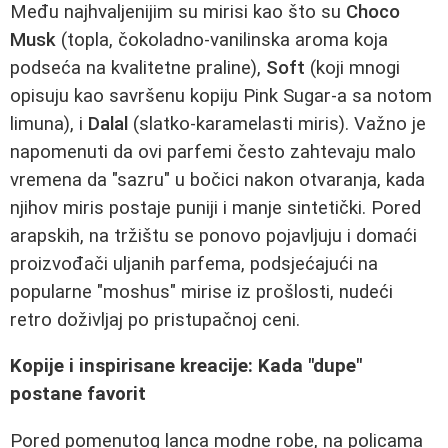
Među najhvaljenijim su mirisi kao što su
Choco
Musk
(topla, čokoladno-vanilinska aroma koja
podseća na kvalitetne praline),
Soft
(koji mnogi
opisuju kao savršenu kopiju Pink Sugar-a sa notom
limuna), i
Dalal
(slatko-karamelasti miris). Važno je
napomenuti da ovi parfemi često zahtevaju malo
vremena da "sazru" u bočici nakon otvaranja, kada
njihov miris postaje puniji i manje sintetički. Pored
arapskih, na tržištu se ponovo pojavljuju i domaći
proizvođači uljanih parfema, podsjećajući na
popularne "moshus" mirise iz prošlosti, nudeći
retro doživljaj po pristupačnoj ceni.
Kopije i inspirisane kreacije: Kada "dupe"
postane favorit
Pored pomenutog lanca modne robe, na policama