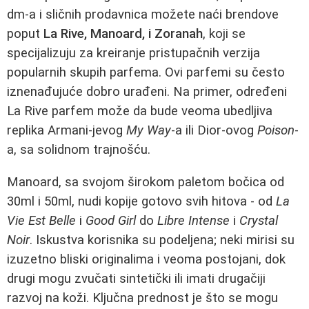
dm-a i sličnih prodavnica možete naći brendove
poput
La Rive, Manoard, i Zoranah
, koji se
specijalizuju za kreiranje pristupačnih verzija
popularnih skupih parfema. Ovi parfemi su često
iznenađujuće dobro urađeni. Na primer, određeni
La Rive parfem može da bude veoma ubedljiva
replika Armani-jevog
My Way
-a ili Dior-ovog
Poison
-
a, sa solidnom trajnošću.
Manoard, sa svojom širokom paletom bočica od
30ml i 50ml, nudi kopije gotovo svih hitova - od
La
Vie Est Belle
i
Good Girl
do
Libre Intense
i
Crystal
Noir
. Iskustva korisnika su podeljena; neki mirisi su
izuzetno bliski originalima i veoma postojani, dok
drugi mogu zvučati sintetički ili imati drugačiji
razvoj na koži. Ključna prednost je što se mogu