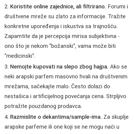
Koristite online zajednice, ali filtrirano.
Forumi i
društvene mreže su zlato za informacije. Tražite
konkretne upoređenja i iskustva sa trajnošću.
Zapamtite da je percepcija mirisa subjektivna -
ono što je nekom "božanski", vama može biti
"medicinski".
Nemojte kupovati na slepo zbog hajpa.
Ako se
neki arapski parfem masovno hvali na društvenim
mrežama, sačekajte malo. Često dolazi do
nestašica i artificijelnog povećanja cena. Strpljivo
potražite pouzdanog prodavca.
Razmislite o dekantima/sample-ima.
Za skuplje
arapske parfeme ili one koji se ne mogu naći u