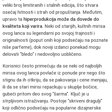
veliki broj limitiranih i stalnih edicija, što stvara
osećaj hitnosti i strah od propuštanja. Međutim,
upravo ta
hiperprodukcija može da dovede do
kvaliteta koji varira
. Neki od starijih, kultnih mirisa
ovog lanca su legendarni po svojoj trajnosti i
originalnosti (poput onih koji podsećaju na poznate
niše parfeme), dok noviji izdanci ponekad mogu
delovati "bledo" i nedovoljno uobličeno.
Korisnici često primećuju da se neki od najboljih
mirisa ovog lanca povlače iz ponude pre nego što
stignu da ih otkriju, da se pakovanja i cene menjaju,
ili da se stari mirisi repackuju u skuplje bočice,
gubeći pritom deo svog "šarma". Ključ je u
strpljivom istraživanju. Postoje "skriveni dragulji"
koji odlično podsećaju na popularne dizajnerske