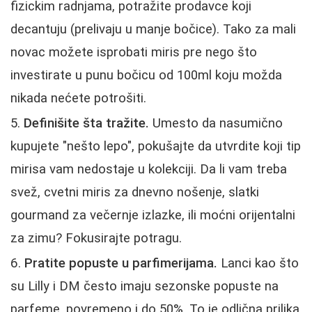
fizickim radnjama, potražite prodavce koji
decantuju (prelivaju u manje bočice). Tako za mali
novac možete isprobati miris pre nego što
investirate u punu bočicu od 100ml koju možda
nikada nećete potrošiti.
Definišite šta tražite.
Umesto da nasumično
kupujete "nešto lepo", pokušajte da utvrdite koji tip
mirisa vam nedostaje u kolekciji. Da li vam treba
svež, cvetni miris za dnevno nošenje, slatki
gourmand za večernje izlazke, ili moćni orijentalni
za zimu? Fokusirajte potragu.
Pratite popuste u parfimerijama.
Lanci kao što
su Lilly i DM često imaju sezonske popuste na
parfeme, povremeno i do 50%. To je odlična prilika