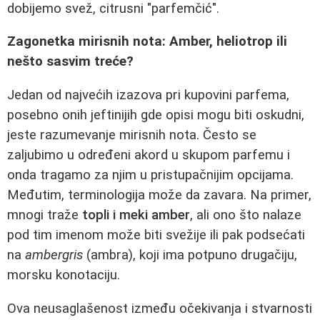
dobijemo svež, citrusni "parfemčić".
Zagonetka mirisnih nota: Amber, heliotrop ili
nešto sasvim treće?
Jedan od najvećih izazova pri kupovini parfema,
posebno onih jeftinijih gde opisi mogu biti oskudni,
jeste razumevanje mirisnih nota. Često se
zaljubimo u određeni akord u skupom parfemu i
onda tragamo za njim u pristupačnijim opcijama.
Međutim, terminologija može da zavara. Na primer,
mnogi traže
topli i meki amber
, ali ono što nalaze
pod tim imenom može biti svežije ili pak podsećati
na
ambergris
(ambra), koji ima potpuno drugačiju,
morsku konotaciju.
Ova neusaglašenost između očekivanja i stvarnosti