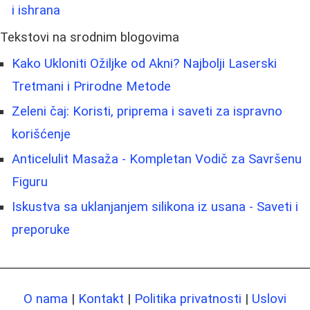
i ishrana
Tekstovi na srodnim blogovima
Kako Ukloniti Ožiljke od Akni? Najbolji Laserski
Tretmani i Prirodne Metode
Zeleni čaj: Koristi, priprema i saveti za ispravno
korišćenje
Anticelulit Masaža - Kompletan Vodič za Savršenu
Figuru
Iskustva sa uklanjanjem silikona iz usana - Saveti i
preporuke
O nama
|
Kontakt
|
Politika privatnosti
|
Uslovi