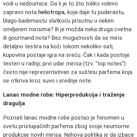
vodi u nedoumice. Da li je to što toliko volimo
zapravo nota
heliotropa
, koja daje tu puderastu,
blago-bademastu slatkoću prisutnu u nekim
omiljenim mirisima? Ili je možda neka druga cvetna
ili gourmand nota? Bez mogućnosti da se miris
detaljno testira na koži tokom nekoliko sati,
kupovina postaje igra na sreću. Čak i kada postoje
testeri u radnji, prvi udar mirisa (tzv. "top notes")
često nije reprezentativan za suštinu parfema koja
se otkriva kroz suvo i srednje note.
Lanac modne robe: Hiperprodukcija i traženje
dragulja
Poznati lanac modne robe postao je fenomen u
svetu pristupačnih parfema zbog svoje neumorne
produkcije novih mirisa. Njihova politika je da izbace