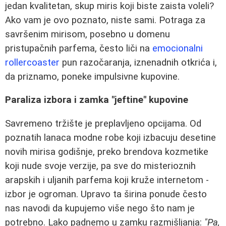
jedan kvalitetan, skup miris koji biste zaista voleli?
Ako vam je ovo poznato, niste sami. Potraga za
savršenim mirisom, posebno u domenu
pristupačnih parfema, često liči na
emocionalni
rollercoaster
pun razočaranja, iznenadnih otkrića i,
da priznamo, poneke impulsivne kupovine.
Paraliza izbora i zamka "jeftine" kupovine
Savremeno tržište je preplavljeno opcijama. Od
poznatih lanaca modne robe koji izbacuju desetine
novih mirisa godišnje, preko brendova kozmetike
koji nude svoje verzije, pa sve do misterioznih
arapskih i uljanih parfema koji kruže internetom -
izbor je ogroman. Upravo ta širina ponude često
nas navodi da kupujemo više nego što nam je
potrebno. Lako padnemo u zamku razmišljanja:
"Pa,