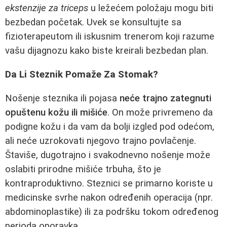
ekstenzije za triceps
u ležećem položaju mogu biti
bezbedan početak. Uvek se konsultujte sa
fizioterapeutom ili iskusnim trenerom koji razume
vašu dijagnozu kako biste kreirali bezbedan plan.
Da Li Steznik Pomaže Za Stomak?
Nošenje steznika ili pojasa
neće trajno zategnuti
opuštenu kožu ili mišiće
. On može privremeno da
podigne kožu i da vam da bolji izgled pod odećom,
ali neće uzrokovati njegovo trajno povlačenje.
Štaviše, dugotrajno i svakodnevno nošenje može
oslabiti prirodne mišiće trbuha, što je
kontraproduktivno. Steznici se primarno koriste u
medicinske svrhe nakon određenih operacija (npr.
abdominoplastike) ili za podršku tokom određenog
perioda oporavka.