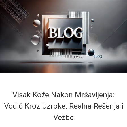
Visak Kože Nakon Mršavljenja:
Vodič Kroz Uzroke, Realna Rešenja i
Vežbe