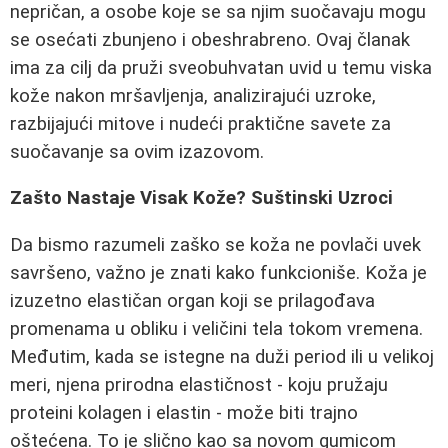
nepričan, a osobe koje se sa njim suočavaju mogu
se osećati zbunjeno i obeshrabreno. Ovaj članak
ima za cilj da pruži sveobuhvatan uvid u temu viska
kože nakon mršavljenja, analizirajući uzroke,
razbijajući mitove i nudeći praktične savete za
suočavanje sa ovim izazovom.
Zašto Nastaje Visak Kože? Suštinski Uzroci
Da bismo razumeli zaško se koža ne povlači uvek
savršeno, važno je znati kako funkcioniše. Koža je
izuzetno elastičan organ koji se prilagođava
promenama u obliku i veličini tela tokom vremena.
Međutim, kada se istegne na duži period ili u velikoj
meri, njena prirodna elastičnost - koju pružaju
proteini kolagen i elastin - može biti trajno
oštećena. To je slično kao sa novom gumicom