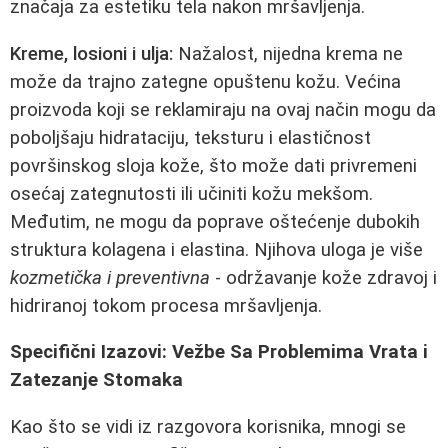
značaja za estetiku tela nakon mršavljenja.
Kreme, losioni i ulja:
Nažalost, nijedna krema ne
može da trajno zategne opuštenu kožu. Većina
proizvoda koji se reklamiraju na ovaj način mogu da
poboljšaju hidrataciju, teksturu i elastičnost
površinskog sloja kože, što može dati privremeni
osećaj zategnutosti ili učiniti kožu mekšom.
Međutim, ne mogu da poprave oštećenje dubokih
struktura kolagena i elastina. Njihova uloga je više
kozmetička i preventivna
- održavanje kože zdravoj i
hidriranoj tokom procesa mršavljenja.
Specifični Izazovi: Vežbe Sa Problemima Vrata i
Zatezanje Stomaka
Kao što se vidi iz razgovora korisnika, mnogi se