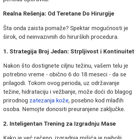
Realna Rešenja: Od Teretane Do Hirurgije
Šta onda zaista pomaže? Spektar mogućnosti je
širok, od neinvazivnih do hirurških procedura.
1. Strategija Broj Jedan: Strpljivost i Kontinuitet
Nakon što dostignete ciljnu težinu, vašem telu je
potrebno vreme - obično 6 do 18 meseci - da se
prilagodi. Tokom ovog perioda, uz održavanje
težine, hidrataciju i vežbanje, može doći do blagog
prirodnog
zatezanja kože
, posebno kod mlađih
osoba. Nemojte donositi preuranjene zaključke.
2. Inteligentan Trening za Izgradnju Mase
Kako je već rečeno, izgradnja mišića je najbolji