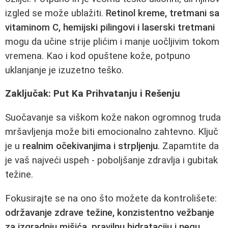
izgled se može ublažiti.
Retinol kreme, tretmani sa
vitaminom C, hemijski pilingovi i laserski tretmani
mogu da učine strije plićim i manje uočljivim tokom
vremena. Kao i kod opuštene kože, potpuno
uklanjanje je izuzetno teško.
Zaključak: Put Ka Prihvatanju i Rešenju
Suočavanje sa viškom kože nakon ogromnog truda
mršavljenja može biti emocionalno zahtevno. Ključ
je u
realnim očekivanjima i strpljenju
. Zapamtite da
je vaš najveći uspeh - poboljšanje zdravlja i gubitak
težine.
Fokusirajte se na ono što možete da kontrolišete:
održavanje zdrave težine, konzistentno vežbanje
za izgradnju mišića, pravilnu hidrataciju i negu