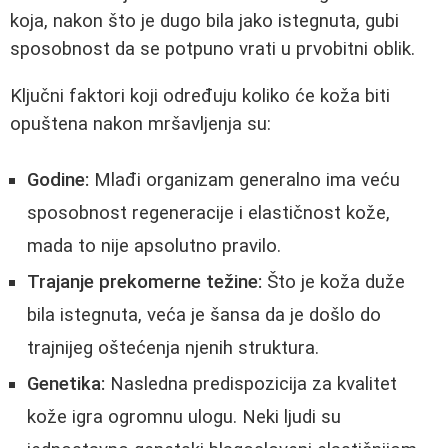
koja, nakon što je dugo bila jako istegnuta, gubi
sposobnost da se potpuno vrati u prvobitni oblik.
Ključni faktori koji određuju koliko će koža biti
opuštena nakon mršavljenja su:
Godine:
Mlađi organizam generalno ima veću
sposobnost regeneracije i elastičnost kože,
mada to nije apsolutno pravilo.
Trajanje prekomerne težine:
Što je koža duže
bila istegnuta, veća je šansa da je došlo do
trajnijeg oštećenja njenih struktura.
Genetika:
Nasledna predispozicija za kvalitet
kože igra ogromnu ulogu. Neki ljudi su