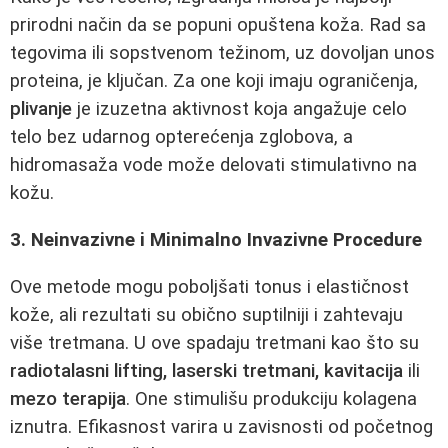
prirodni način da se popuni opuštena koža. Rad sa
tegovima ili sopstvenom težinom, uz dovoljan unos
proteina, je ključan. Za one koji imaju ograničenja,
plivanje
je izuzetna aktivnost koja angažuje celo
telo bez udarnog opterećenja zglobova, a
hidromasaža vode može delovati stimulativno na
kožu.
3. Neinvazivne i Minimalno Invazivne Procedure
Ove metode mogu poboljšati tonus i elastičnost
kože, ali rezultati su obično suptilniji i zahtevaju
više tretmana. U ove spadaju tretmani kao što su
radiotalasni lifting, laserski tretmani, kavitacija
ili
mezo terapija
. One stimulišu produkciju kolagena
iznutra. Efikasnost varira u zavisnosti od početnog