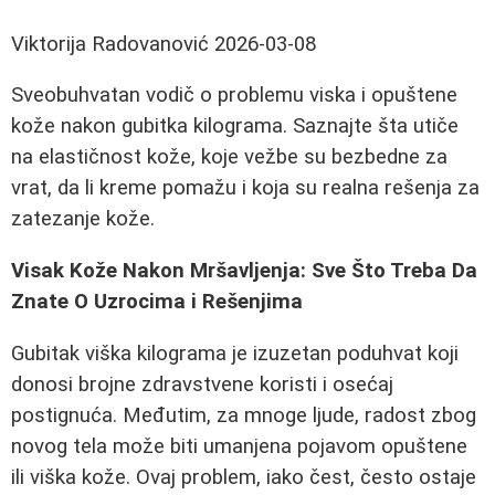
Viktorija Radovanović
2026-03-08
Sveobuhvatan vodič o problemu viska i opuštene
kože nakon gubitka kilograma. Saznajte šta utiče
na elastičnost kože, koje vežbe su bezbedne za
vrat, da li kreme pomažu i koja su realna rešenja za
zatezanje kože.
Visak Kože Nakon Mršavljenja: Sve Što Treba Da
Znate O Uzrocima i Rešenjima
Gubitak viška kilograma je izuzetan poduhvat koji
donosi brojne zdravstvene koristi i osećaj
postignuća. Međutim, za mnoge ljude, radost zbog
novog tela može biti umanjena pojavom opuštene
ili viška kože. Ovaj problem, iako čest, često ostaje