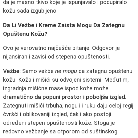
da je masno tkivo koje je ispunjavalo i podupiralo
kožu sada izgubljeno.
Da Li Vežbe i Kreme Zaista Mogu Da Zategnu
Opuštenu Kožu?
Ovo je verovatno najčešće pitanje. Odgovor je
nijansiran i zavisi od stepena opuštenosti.
Vežbe:
Samo vežbe
ne mogu
da zategnu opuštenu
kožu. Koža i mišići su odvojeni sistemi. Međutim,
izgradnja mišićne mase ispod kože može
dramatično da popuni prostor i poboljša izgled
.
Zategnuti mišići trbuha, nogu ili ruku daju celoj regiji
čvršći i oblikovaniji izgled, čak i ako postoji
određeni stepen opuštenosti kože. Stoga je
redovno vežbanje sa otporom od suštinskog