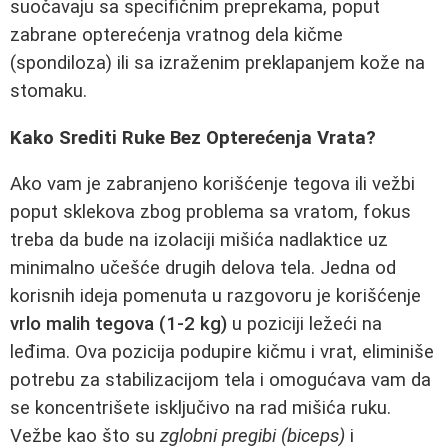
suočavaju sa specifičnim preprekama, poput
zabrane opterećenja vratnog dela kičme
(spondiloza) ili sa izraženim preklapanjem kože na
stomaku.
Kako Srediti Ruke Bez Opterećenja Vrata?
Ako vam je zabranjeno korišćenje tegova ili vežbi
poput sklekova zbog problema sa vratom, fokus
treba da bude na izolaciji mišića nadlaktice uz
minimalno učešće drugih delova tela. Jedna od
korisnih ideja pomenuta u razgovoru je korišćenje
vrlo malih tegova (1-2 kg)
u poziciji ležeći na
leđima. Ova pozicija podupire kičmu i vrat, eliminiše
potrebu za stabilizacijom tela i omogućava vam da
se koncentrišete isključivo na rad mišića ruku.
Vežbe kao što su
zglobni pregibi (biceps)
i