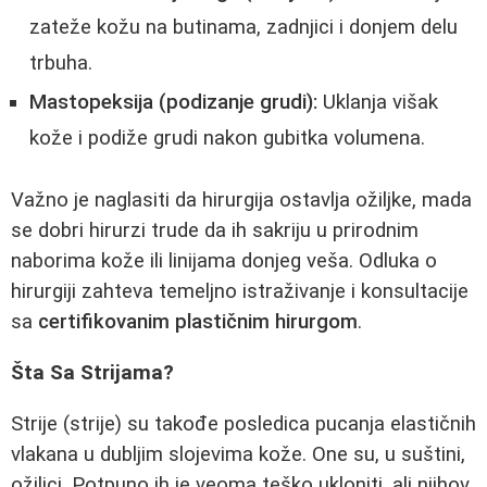
zateže kožu na butinama, zadnjici i donjem delu
trbuha.
Mastopeksija (podizanje grudi):
Uklanja višak
kože i podiže grudi nakon gubitka volumena.
Važno je naglasiti da hirurgija ostavlja ožiljke, mada
se dobri hirurzi trude da ih sakriju u prirodnim
naborima kože ili linijama donjeg veša. Odluka o
hirurgiji zahteva temeljno istraživanje i konsultacije
sa
certifikovanim plastičnim hirurgom
.
Šta Sa Strijama?
Strije (strije) su takođe posledica pucanja elastičnih
vlakana u dubljim slojevima kože. One su, u suštini,
ožiljci. Potpuno ih je veoma teško ukloniti, ali njihov