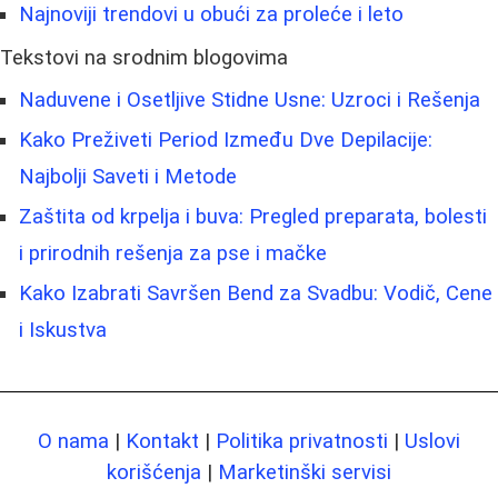
Najnoviji trendovi u obući za proleće i leto
Tekstovi na srodnim blogovima
Naduvene i Osetljive Stidne Usne: Uzroci i Rešenja
Kako Preživeti Period Između Dve Depilacije:
Najbolji Saveti i Metode
Zaštita od krpelja i buva: Pregled preparata, bolesti
i prirodnih rešenja za pse i mačke
Kako Izabrati Savršen Bend za Svadbu: Vodič, Cene
i Iskustva
O nama
|
Kontakt
|
Politika privatnosti
|
Uslovi
korišćenja
|
Marketinški servisi