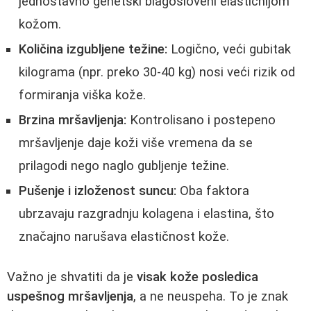
jednostavno genetski blagosloveni elastičnijom
kožom.
Količina izgubljene težine:
Logično, veći gubitak
kilograma (npr. preko 30-40 kg) nosi veći rizik od
formiranja viška kože.
Brzina mršavljenja:
Kontrolisano i postepeno
mršavljenje daje koži više vremena da se
prilagodi nego naglo gubljenje težine.
Pušenje i izloženost suncu:
Oba faktora
ubrzavaju razgradnju kolagena i elastina, što
značajno narušava elastičnost kože.
Važno je shvatiti da je
visak kože posledica
uspešnog mršavljenja
, a ne neuspeha. To je znak