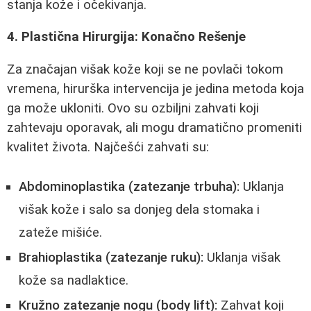
stanja kože i očekivanja.
4. Plastična Hirurgija: Konačno Rešenje
Za značajan višak kože koji se ne povlači tokom
vremena, hirurška intervencija je jedina metoda koja
ga može ukloniti. Ovo su ozbiljni zahvati koji
zahtevaju oporavak, ali mogu dramatično promeniti
kvalitet života. Najčešći zahvati su:
Abdominoplastika (zatezanje trbuha):
Uklanja
višak kože i salo sa donjeg dela stomaka i
zateže mišiće.
Brahioplastika (zatezanje ruku):
Uklanja višak
kože sa nadlaktice.
Kružno zatezanje nogu (body lift):
Zahvat koji