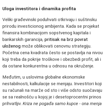
Uloga investitora i dinamika profita
Veliki građevinski poduhvati otkrivaju i suštinsku
prirodu investicionog ambijenta. Kada se projekat
finansira kombinacijom sopstvenog kapitala i
bankarskih garancija,
pritisak na brz povrat
uloženog
može oblikovati cenovnu strategiju.
Početna cena kvadrata često se postavlja na nivou
koji treba da pokrije troškove i obezbedi profit, ali i
da ostane konkurentna u odnosu na okruženje.
Međutim, u uslovima globalne ekonomske
nestabilnosti, kalkulacije se menjaju. Investitori koji
su računali na marže od sto i više odsto suočavaju
se sa realnošću u kojoj je i desetoprocentni prinos
prihvatljiv.
Kriza ne pogađa samo kupce - ona menja