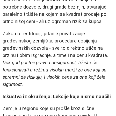
potrebne dozvole, drugi grade bez njih, stvarajući
paralelno tržište na kojem se kvadrat prodaje po
bitno nižoj ceni - ali uz ogroman rizik za kupca.
Zakon o restituciji, pitanje privatizacije
građevinskog zemljišta, procedure dobijanja
građevinskih dozvola - sve to direktno utiče na
brzinu i obim izgradnje, a time i na cenu kvadrata.
Dok god postoji pravna nesigurnost, tržište će
funkcionisati u režimu visokih marži za one koji su
spremni da rizikuju, i visokih cena za one koji žele
sigurnost
.
Iskustva iz okruženja: Lekcije koje nismo naučili
Zemlje u regionu koje su prošle kroz slične
tranzicione faze pružaju dragocene uvide. U