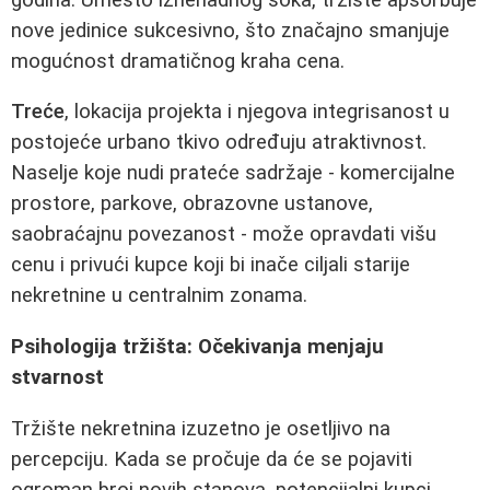
nove jedinice sukcesivno, što značajno smanjuje
mogućnost dramatičnog kraha cena.
Treće
, lokacija projekta i njegova integrisanost u
postojeće urbano tkivo određuju atraktivnost.
Naselje koje nudi prateće sadržaje - komercijalne
prostore, parkove, obrazovne ustanove,
saobraćajnu povezanost - može opravdati višu
cenu i privući kupce koji bi inače ciljali starije
nekretnine u centralnim zonama.
Psihologija tržišta: Očekivanja menjaju
stvarnost
Tržište nekretnina izuzetno je osetljivo na
percepciju. Kada se pročuje da će se pojaviti
ogroman broj novih stanova, potencijalni kupci