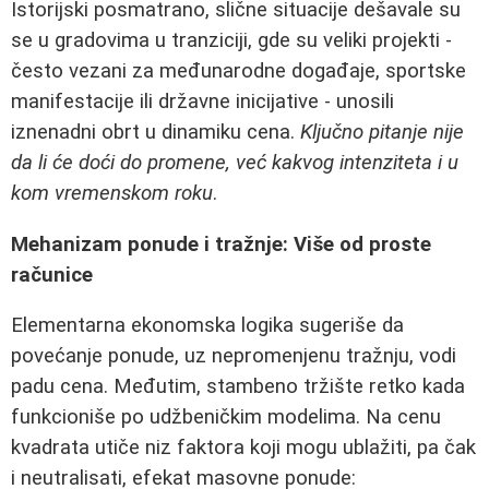
Istorijski posmatrano, slične situacije dešavale su
se u gradovima u tranziciji, gde su veliki projekti -
često vezani za međunarodne događaje, sportske
manifestacije ili državne inicijative - unosili
iznenadni obrt u dinamiku cena.
Ključno pitanje nije
da li će doći do promene, već kakvog intenziteta i u
kom vremenskom roku
.
Mehanizam ponude i tražnje: Više od proste
računice
Elementarna ekonomska logika sugeriše da
povećanje ponude, uz nepromenjenu tražnju, vodi
padu cena. Međutim, stambeno tržište retko kada
funkcioniše po udžbeničkim modelima. Na cenu
kvadrata utiče niz faktora koji mogu ublažiti, pa čak
i neutralisati, efekat masovne ponude: