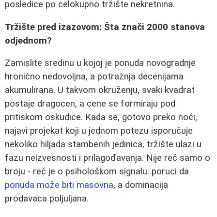
posledice po celokupno tržište nekretnina.
Tržište pred izazovom: Šta znači 2000 stanova
odjednom?
Zamislite sredinu u kojoj je ponuda novogradnje
hronično nedovoljna, a potražnja decenijama
akumulirana. U takvom okruženju, svaki kvadrat
postaje dragocen, a cene se formiraju pod
pritiskom oskudice. Kada se, gotovo preko noći,
najavi projekat koji u jednom potezu isporučuje
nekoliko hiljada stambenih jedinica, tržište ulazi u
fazu neizvesnosti i prilagođavanja. Nije reč samo o
broju - reč je o psihološkom signalu: poruci da
ponuda može biti masovna
, a dominacija
prodavaca poljuljana.