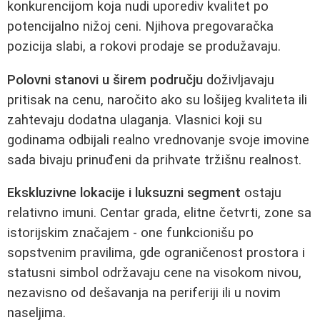
konkurencijom koja nudi uporediv kvalitet po
potencijalno nižoj ceni. Njihova pregovaračka
pozicija slabi, a rokovi prodaje se produžavaju.
Polovni stanovi u širem području
doživljavaju
pritisak na cenu, naročito ako su lošijeg kvaliteta ili
zahtevaju dodatna ulaganja. Vlasnici koji su
godinama odbijali realno vrednovanje svoje imovine
sada bivaju prinuđeni da prihvate tržišnu realnost.
Ekskluzivne lokacije i luksuzni segment
ostaju
relativno imuni. Centar grada, elitne četvrti, zone sa
istorijskim značajem - one funkcionišu po
sopstvenim pravilima, gde ograničenost prostora i
statusni simbol održavaju cene na visokom nivou,
nezavisno od dešavanja na periferiji ili u novim
naseljima.