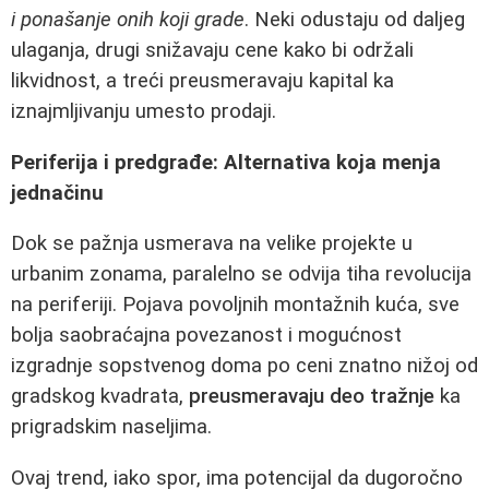
i ponašanje onih koji grade
. Neki odustaju od daljeg
ulaganja, drugi snižavaju cene kako bi održali
likvidnost, a treći preusmeravaju kapital ka
iznajmljivanju umesto prodaji.
Periferija i predgrađe: Alternativa koja menja
jednačinu
Dok se pažnja usmerava na velike projekte u
urbanim zonama, paralelno se odvija tiha revolucija
na periferiji. Pojava povoljnih montažnih kuća, sve
bolja saobraćajna povezanost i mogućnost
izgradnje sopstvenog doma po ceni znatno nižoj od
gradskog kvadrata,
preusmeravaju deo tražnje
ka
prigradskim naseljima.
Ovaj trend, iako spor, ima potencijal da dugoročno