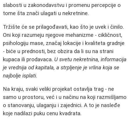
slabosti u zakonodavstvu i promenu percepcije o
tome šta znači ulagati u nekretnine.
Tržište će se prilagođavati, kao što je uvek i činilo.
Oni koji razumeju njegove mehanizme - cikličnost,
psihologiju mase, značaj lokacije i kvaliteta gradnje
- biće u prednosti, bez obzira da li su na strani
kupaca ili prodavaca.
U svetu nekretnina, informacija
je vrednija od kapitala, a strpljenje je vrlina koja se
najbolje isplati
.
Na kraju, svaki veliki projekat ostavlja trag - ne
samo u prostoru, već i u načinu na koji razmišljamo
o stanovanju, ulaganju i zajednici. A to je nasleđe
koje nadilazi puku cenu kvadrata.