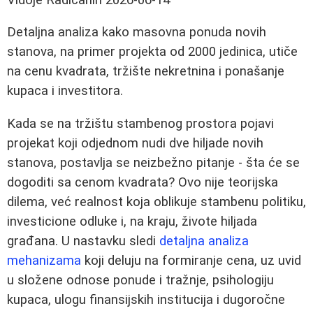
Detaljna analiza kako masovna ponuda novih
stanova, na primer projekta od 2000 jedinica, utiče
na cenu kvadrata, tržište nekretnina i ponašanje
kupaca i investitora.
Kada se na tržištu stambenog prostora pojavi
projekat koji odjednom nudi dve hiljade novih
stanova, postavlja se neizbežno pitanje - šta će se
dogoditi sa cenom kvadrata? Ovo nije teorijska
dilema, već realnost koja oblikuje stambenu politiku,
investicione odluke i, na kraju, živote hiljada
građana. U nastavku sledi
detaljna analiza
mehanizama
koji deluju na formiranje cena, uz uvid
u složene odnose ponude i tražnje, psihologiju
kupaca, ulogu finansijskih institucija i dugoročne