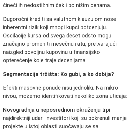
čineći ih nedostižnim čak i po nižim cenama.
Dugoročni krediti sa valutnom klauzulom nose
inherentni rizik koji mnogi kupci potcenjuju.
Oscilacije kursa od svega deset odsto mogu
značajno promeniti mesečnu ratu, pretvarajući
naizgled povoljnu kupovinu u finansijsko
opterećenje koje traje decenijama.
Segmentacija tržišta: Ko gubi, a ko dobija?
Efekti masovne ponude nisu jednoliki. Na mikro
nivou, možemo identifikovati nekoliko zona uticaja:
Novogradnja u neposrednom okruženju
trpi
najdirektniji udar. Investitori koji su pokrenuli manje
projekte u istoj oblasti suočavaju se sa