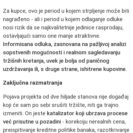
Za kupce, ovo je period u kojem strpljenje može biti
nagrađeno - ali i period u kojem odlaganje odluke
nosi rizik da se najkvalitetnije jedinice rasprodaju,
ostavljajući samo one manje atraktivne.
Informisana odluka, zasnovana na pažljivoj analizi
sopstvenih mogućnosti i realnom sagledavanju
tržišnih kretanja, uvek je bolja od paničnog
uzdržavanja ili, s druge strane, ishitrene kupovine
.
Zaključna razmatranja
Pojava projekta od dve hiljade stanova nije događaj
koji će sam po sebi srušiti tržište, niti ga trajno
izmeniti. On jeste
katalizator koji ubrzava procese
već prisutne u pozadini
- korekciju nerealnih cena,
preispitivanje kreditne politike banaka, razotkrivanje