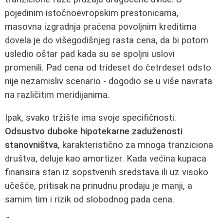
pojedinim istočnoevropskim prestonicama,
masovna izgradnja praćena povoljnim kreditima
dovela je do višegodišnjeg rasta cena, da bi potom
usledio oštar pad kada su se spoljni uslovi
promenili. Pad cena od trideset do četrdeset odsto
nije nezamisliv scenario - dogodio se u više navrata
na različitim meridijanima.
Ipak, svako tržište ima svoje specifičnosti.
Odsustvo duboke hipotekarne zaduženosti
stanovništva
, karakteristično za mnoga tranziciona
društva, deluje kao amortizer. Kada većina kupaca
finansira stan iz sopstvenih sredstava ili uz visoko
učešće, pritisak na prinudnu prodaju je manji, a
samim tim i rizik od slobodnog pada cena.