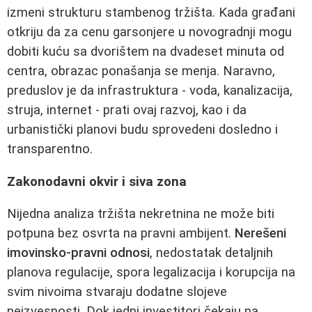
izmeni strukturu stambenog tržišta. Kada građani
otkriju da za cenu garsonjere u novogradnji mogu
dobiti kuću sa dvorištem na dvadeset minuta od
centra, obrazac ponašanja se menja. Naravno,
preduslov je da infrastruktura - voda, kanalizacija,
struja, internet - prati ovaj razvoj, kao i da
urbanistički planovi budu sprovedeni dosledno i
transparentno.
Zakonodavni okvir i siva zona
Nijedna analiza tržišta nekretnina ne može biti
potpuna bez osvrta na pravni ambijent.
Nerešeni
imovinsko-pravni odnosi
, nedostatak detaljnih
planova regulacije, spora legalizacija i korupcija na
svim nivoima stvaraju dodatne slojeve
neizvesnosti. Dok jedni investitori čekaju na