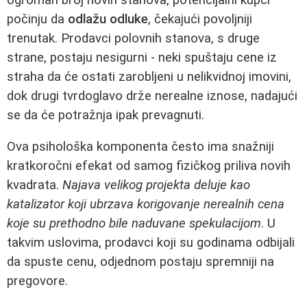
počinju da
odlažu odluke
, čekajući povoljniji
trenutak. Prodavci polovnih stanova, s druge
strane, postaju nesigurni - neki spuštaju cene iz
straha da će ostati zarobljeni u nelikvidnoj imovini,
dok drugi tvrdoglavo drže nerealne iznose, nadajući
se da će potražnja ipak prevagnuti.
Ova psihološka komponenta često ima snažniji
kratkoročni efekat od samog fizičkog priliva novih
kvadrata.
Najava velikog projekta deluje kao
katalizator koji ubrzava korigovanje nerealnih cena
koje su prethodno bile naduvane spekulacijom
. U
takvim uslovima, prodavci koji su godinama odbijali
da spuste cenu, odjednom postaju spremniji na
pregovore.