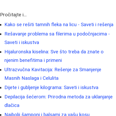
Pročitajte i...
Kako se rešiti tamnih fleka na licu - Saveti i rešenja
Rešavanje problema sa filerima u podočnjacima -
Saveti i iskustva
Hijaluronska kiselina: Sve što treba da znate o
njenim benefitima i primeni
Ultrazvučna Kavitacija: Rešenje za Smanjenje
Masnih Naslaga i Celulita
Dijete i gubljenje kilograma: Saveti i iskustva
Depilacija šećerom: Prirodna metoda za uklanjanje
dlačica
Najbolji šamponi i balsami za vašu kosu