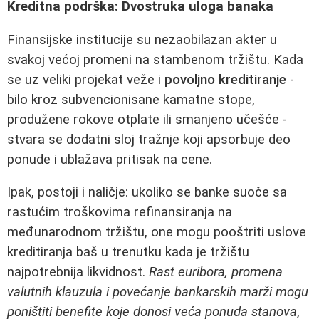
Kreditna podrška: Dvostruka uloga banaka
Finansijske institucije su nezaobilazan akter u
svakoj većoj promeni na stambenom tržištu. Kada
se uz veliki projekat veže i
povoljno kreditiranje
-
bilo kroz subvencionisane kamatne stope,
produžene rokove otplate ili smanjeno učešće -
stvara se dodatni sloj tražnje koji apsorbuje deo
ponude i ublažava pritisak na cene.
Ipak, postoji i naličje: ukoliko se banke suoče sa
rastućim troškovima refinansiranja na
međunarodnom tržištu, one mogu pooštriti uslove
kreditiranja baš u trenutku kada je tržištu
najpotrebnija likvidnost.
Rast euribora, promena
valutnih klauzula i povećanje bankarskih marži mogu
poništiti benefite koje donosi veća ponuda stanova
,