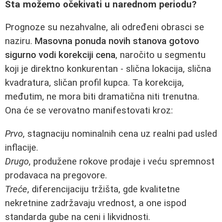
Šta možemo očekivati u narednom periodu?
Prognoze su nezahvalne, ali određeni obrasci se
naziru.
Masovna ponuda novih stanova gotovo
sigurno vodi korekciji cena
, naročito u segmentu
koji je direktno konkurentan - slična lokacija, slična
kvadratura, sličan profil kupca. Ta korekcija,
međutim, ne mora biti dramatična niti trenutna.
Ona će se verovatno manifestovati kroz:
Prvo
, stagnaciju nominalnih cena uz realni pad usled
inflacije.
Drugo
, produžene rokove prodaje i veću spremnost
prodavaca na pregovore.
Treće
, diferencijaciju tržišta, gde kvalitetne
nekretnine zadržavaju vrednost, a one ispod
standarda gube na ceni i likvidnosti.