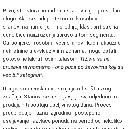
Prvo
, struktura ponuđenih stanova igra presudnu
ulogu. Ako se radi pretežno o dvosobnim
stanovima namenjenim srednjoj klasi, pritisak na
cene biće najizraženiji upravo u tom segmentu.
Garsonjere, trosobni i veći stanovi, kao i luksuzne
nekretnine u ekskluzivnim zonama, mogu ostati
gotovo netaknuti ovim talasom.
Tržište se ne
urušava ravnomerno - ono puca po šavovima koji su
već bili zategnuti
.
Drugo
, vremenska dimenzija je od suštinskog
značaja. Stanovi se ne pojavljuju svi odjednom u
prodaji, niti postaju useljivi istog dana. Proces
predprodaje, fazna izgradnja i postepeno
useljavanje razvlače ponudu na period od nekoliko
godina. Umesto iznenadnog šoka, tržište apsorbuje