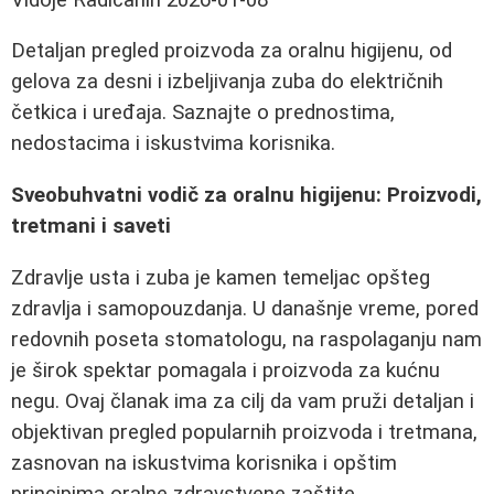
Detaljan pregled proizvoda za oralnu higijenu, od
gelova za desni i izbeljivanja zuba do električnih
četkica i uređaja. Saznajte o prednostima,
nedostacima i iskustvima korisnika.
Sveobuhvatni vodič za oralnu higijenu: Proizvodi,
tretmani i saveti
Zdravlje usta i zuba je kamen temeljac opšteg
zdravlja i samopouzdanja. U današnje vreme, pored
redovnih poseta stomatologu, na raspolaganju nam
je širok spektar pomagala i proizvoda za kućnu
negu. Ovaj članak ima za cilj da vam pruži detaljan i
objektivan pregled popularnih proizvoda i tretmana,
zasnovan na iskustvima korisnika i opštim
principima oralne zdravstvene zaštite.