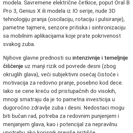
modela. Savremene električne četkice, poput Oral B
Pro 3, Genius X ili modela iz IO serije, nude 3D
tehnologiju pranja (oscilaciju, rotaciju i pulsiranje),
pametne tajmere, senzore pritiska i sinhronizaciju
sa mobilnim aplikacijama koje prate pokrivenost
svakog zuba.
Njihove glavne prednosti su
intenzivnije i temeljnije
čišćenje
uz manji rizik od povrede desni (zbog
okruglih glava), veći subjektivni osećaj čistoće i
motivacija za redovno pranje, posebno kod dece.
Iako se cene kreću od pristupačnih do visokih,
mnogi smatraju da je to pametna investicija u
dugoročno zdravlje zuba i desni. Nedostaci mogu
biti bučan rad, potreba za redovnim punjenjem i
menjanjem glava, kao i potencijal za nepravilnu
upotrebu ako korisnik previše pritišće.