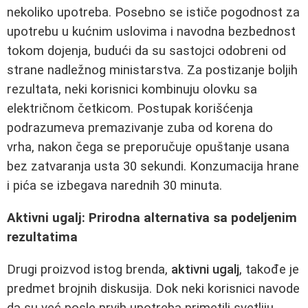
nekoliko upotreba. Posebno se ističe pogodnost za
upotrebu u kućnim uslovima i navodna bezbednost
tokom dojenja, budući da su sastojci odobreni od
strane nadležnog ministarstva. Za postizanje boljih
rezultata, neki korisnici kombinuju olovku sa
električnom četkicom. Postupak korišćenja
podrazumeva premazivanje zuba od korena do
vrha, nakon čega se preporučuje opuštanje usana
bez zatvaranja usta 30 sekundi. Konzumacija hrane
i pića se izbegava narednih 30 minuta.
Aktivni ugalj: Prirodna alternativa sa podeljenim
rezultatima
Drugi proizvod istog brenda,
aktivni ugalj
, takođe je
predmet brojnih diskusija. Dok neki korisnici navode
da su već posle prvih upotreba primetili svetliju