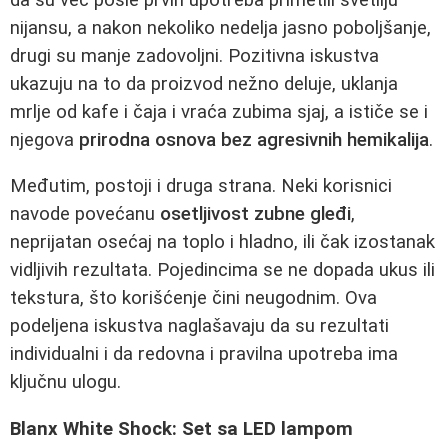
nijansu, a nakon nekoliko nedelja jasno poboljšanje,
drugi su manje zadovoljni. Pozitivna iskustva
ukazuju na to da proizvod nežno deluje, uklanja
mrlje od kafe i čaja i vraća zubima sjaj, a ističe se i
njegova
prirodna osnova bez agresivnih hemikalija
.
Međutim, postoji i druga strana. Neki korisnici
navode povećanu
osetljivost zubne gleđi
,
neprijatan osećaj na toplo i hladno, ili čak izostanak
vidljivih rezultata. Pojedincima se ne dopada ukus ili
tekstura, što korišćenje čini neugodnim. Ova
podeljena iskustva naglašavaju da su rezultati
individualni i da redovna i pravilna upotreba ima
ključnu ulogu.
Blanx White Shock: Set sa LED lampom