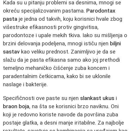
Kada su u pitanju problemi sa desnima, mnogi se
okreću specijalizovanim pastama.
Parodontax
pasta
je jedna od takvih, koju korisnici hvale zbog
višestruke efikasnosti protiv gingivitisa,
parodontoze i upale mekih tkiva. Iako su mišljenja o
brzini delovanja podeljena, mnogi ističu njen
biljni
sastav
kao veliku prednost. Zanimljivo je da se
slažu da je pasta efikasna samo ako joj prethodi
temeljno mehaničko čišćenje zuba koncem i
paradentalnim četkicama, kako bi se uklonile
naslage i bakterije.
Specifičnosti ove paste su njen
slankast ukus
i
braon boja
, na šta se korisnici brzo naviknu. Oni
koji je redovno koriste navode da površina zuba
postaje glatka, a desni manje iritabilne. Za najbolje
rezultate, savetuje se kombinacija sa uređajem kao