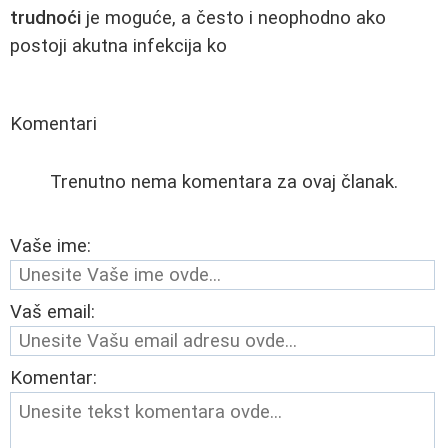
trudnoći
je moguće, a često i neophodno ako
postoji akutna infekcija ko
Komentari
Trenutno nema komentara za ovaj članak.
Vaše ime:
Vaš email:
Komentar: