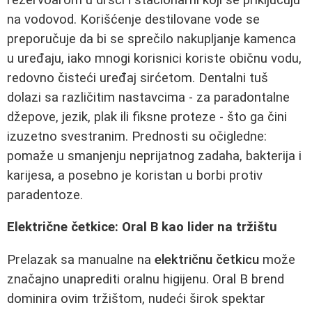
na vodovod. Korišćenje destilovane vode se
preporučuje da bi se sprečilo nakupljanje kamenca
u uređaju, iako mnogi korisnici koriste običnu vodu,
redovno čisteći uređaj sirćetom. Dentalni tuš
dolazi sa različitim nastavcima - za paradontalne
džepove, jezik, plak ili fiksne proteze - što ga čini
izuzetno svestranim. Prednosti su očigledne:
pomaže u smanjenju neprijatnog zadaha, bakterija i
karijesa, a posebno je koristan u borbi protiv
paradentoze.
Električne četkice: Oral B kao lider na tržištu
Prelazak sa manualne na
električnu četkicu
može
značajno unaprediti oralnu higijenu. Oral B brend
dominira ovim tržištom, nudeći širok spektar