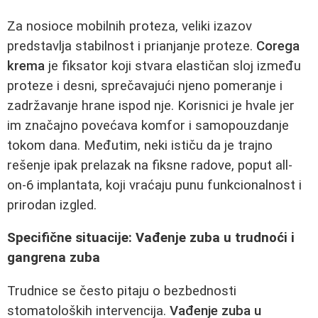
Za nosioce mobilnih proteza, veliki izazov
predstavlja stabilnost i prianjanje proteze.
Corega
krema
je fiksator koji stvara elastičan sloj između
proteze i desni, sprečavajući njeno pomeranje i
zadržavanje hrane ispod nje. Korisnici je hvale jer
im značajno povećava komfor i samopouzdanje
tokom dana. Međutim, neki ističu da je trajno
rešenje ipak prelazak na fiksne radove, poput all-
on-6 implantata, koji vraćaju punu funkcionalnost i
prirodan izgled.
Specifične situacije: Vađenje zuba u trudnoći i
gangrena zuba
Trudnice se često pitaju o bezbednosti
stomatoloških intervencija.
Vađenje zuba u