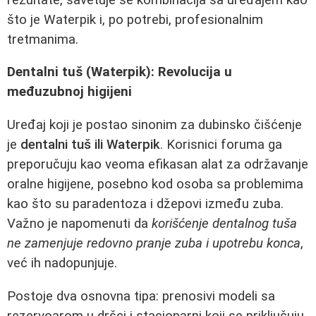
što je Waterpik i, po potrebi, profesionalnim
tretmanima.
Dentalni tuš (Waterpik): Revolucija u
međuzubnoj higijeni
Uređaj koji je postao sinonim za dubinsko čišćenje
je
dentalni tuš ili Waterpik
. Korisnici foruma ga
preporučuju kao veoma efikasan alat za održavanje
oralne higijene, posebno kod osoba sa problemima
kao što su paradentoza i džepovi između zuba.
Važno je napomenuti da
korišćenje dentalnog tuša
ne zamenjuje redovno pranje zuba i upotrebu konca
,
već ih nadopunjuje.
Postoje dva osnovna tipa: prenosivi modeli sa
rezervoarom u dršci i stacionarni koji se priključuju