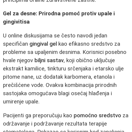
Gel za desne: Prirodna pomoć protiv upale i
gingivitisa
U online diskusijama se često navodi jedan
specifičan
gingival gel
kao efikasno sredstvo za
probleme sa upaljenim desnima. Korisnici posebno
hvale njegov
biljni sastav
, koji obično uključuje
ekstrakt kamilice, tinkturu srčenjaka i etarsko ulje
pitome nane, uz dodatak karbomera, etanola i
prečišćene vode. Ovakva kombinacija prirodnih
sastojaka omogućava blagi osećaj hlađenja i
umirenje upale.
Pacijenti ga preporučuju kao
pomoćno sredstvo
za
održavanje i podržavanje rezultata terapije
stomatologa. Pokazao se korisnim kod zapaljenja