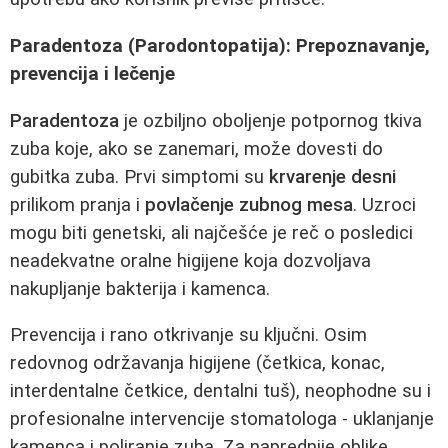
Paradentoza (Parodontopatija): Prepoznavanje,
prevencija i lečenje
Paradentoza
je ozbiljno oboljenje potpornog tkiva
zuba koje, ako se zanemari, može dovesti do
gubitka zuba. Prvi simptomi su
krvarenje desni
prilikom pranja i
povlačenje zubnog mesa
. Uzroci
mogu biti genetski, ali najčešće je reč o posledici
neadekvatne oralne higijene koja dozvoljava
nakupljanje bakterija i kamenca.
Prevencija i rano otkrivanje su ključni. Osim
redovnog održavanja higijene (četkica, konac,
interdentalne četkice, dentalni tuš), neophodne su i
profesionalne intervencije stomatologa - uklanjanje
kamenca i poliranje zuba. Za naprednije oblike