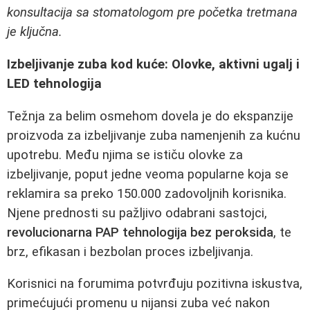
konsultacija sa stomatologom pre početka tretmana
je ključna.
Izbeljivanje zuba kod kuće: Olovke, aktivni ugalj i
LED tehnologija
Težnja za belim osmehom dovela je do ekspanzije
proizvoda za izbeljivanje zuba namenjenih za kućnu
upotrebu. Među njima se ističu olovke za
izbeljivanje, poput jedne veoma popularne koja se
reklamira sa preko 150.000 zadovoljnih korisnika.
Njene prednosti su pažljivo odabrani sastojci,
revolucionarna PAP tehnologija bez peroksida
, te
brz, efikasan i bezbolan proces izbeljivanja.
Korisnici na forumima potvrđuju pozitivna iskustva,
primećujući promenu u nijansi zuba već nakon