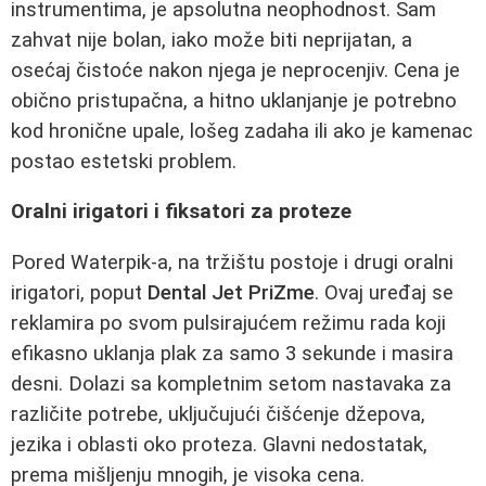
instrumentima, je apsolutna neophodnost. Sam
zahvat nije bolan, iako može biti neprijatan, a
osećaj čistoće nakon njega je neprocenjiv. Cena je
obično pristupačna, a hitno uklanjanje je potrebno
kod hronične upale, lošeg zadaha ili ako je kamenac
postao estetski problem.
Oralni irigatori i fiksatori za proteze
Pored Waterpik-a, na tržištu postoje i drugi oralni
irigatori, poput
Dental Jet PriZme
. Ovaj uređaj se
reklamira po svom pulsirajućem režimu rada koji
efikasno uklanja plak za samo 3 sekunde i masira
desni. Dolazi sa kompletnim setom nastavaka za
različite potrebe, uključujući čišćenje džepova,
jezika i oblasti oko proteza. Glavni nedostatak,
prema mišljenju mnogih, je visoka cena.