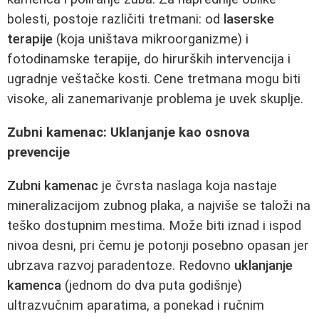
bolesti, postoje različiti tretmani: od
laserske
terapije
(koja uništava mikroorganizme) i
fotodinamske terapije, do hirurških intervencija i
ugradnje veštačke kosti. Cene tretmana mogu biti
visoke, ali zanemarivanje problema je uvek skuplje.
Zubni kamenac: Uklanjanje kao osnova
prevencije
Zubni kamenac
je čvrsta naslaga koja nastaje
mineralizacijom zubnog plaka, a najviše se taloži na
teško dostupnim mestima. Može biti iznad i ispod
nivoa desni, pri čemu je potonji posebno opasan jer
ubrzava razvoj paradentoze. Redovno
uklanjanje
kamenca
(jednom do dva puta godišnje)
ultrazvučnim aparatima, a ponekad i ručnim