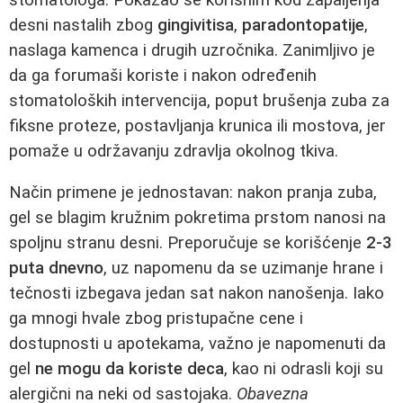
desni nastalih zbog
gingivitisa
,
paradontopatije
,
naslaga kamenca i drugih uzročnika. Zanimljivo je
da ga forumaši koriste i nakon određenih
stomatoloških intervencija, poput brušenja zuba za
fiksne proteze, postavljanja krunica ili mostova, jer
pomaže u održavanju zdravlja okolnog tkiva.
Način primene je jednostavan: nakon pranja zuba,
gel se blagim kružnim pokretima prstom nanosi na
spoljnu stranu desni. Preporučuje se korišćenje
2-3
puta dnevno
, uz napomenu da se uzimanje hrane i
tečnosti izbegava jedan sat nakon nanošenja. Iako
ga mnogi hvale zbog pristupačne cene i
dostupnosti u apotekama, važno je napomenuti da
gel
ne mogu da koriste deca
, kao ni odrasli koji su
alergični na neki od sastojaka.
Obavezna