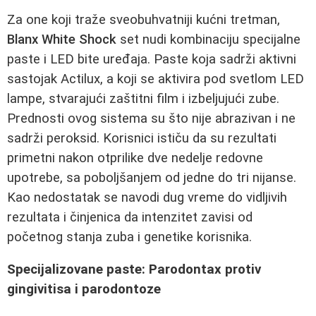
Za one koji traže sveobuhvatniji kućni tretman,
Blanx White Shock
set nudi kombinaciju specijalne
paste i LED bite uređaja. Paste koja sadrži aktivni
sastojak Actilux, a koji se aktivira pod svetlom LED
lampe, stvarajući zaštitni film i izbeljujući zube.
Prednosti ovog sistema su što nije abrazivan i ne
sadrži peroksid. Korisnici ističu da su rezultati
primetni nakon otprilike dve nedelje redovne
upotrebe, sa poboljšanjem od jedne do tri nijanse.
Kao nedostatak se navodi dug vreme do vidljivih
rezultata i činjenica da intenzitet zavisi od
početnog stanja zuba i genetike korisnika.
Specijalizovane paste: Parodontax protiv
gingivitisa i parodontoze