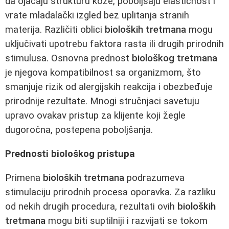
da ojačaju strukturu kože, poboljšaju elastičnost i
vrate mladalački izgled bez uplitanja stranih
materija. Različiti oblici
bioloških tretmana
mogu
uključivati upotrebu faktora rasta ili drugih prirodnih
stimulusa. Osnovna prednost
biološkog tretmana
je njegova kompatibilnost sa organizmom, što
smanjuje rizik od alergijskih reakcija i obezbeđuje
prirodnije rezultate. Mnogi stručnjaci savetuju
upravo ovakav pristup za klijente koji žegle
dugoročna, postepena poboljšanja.
Prednosti biološkog pristupa
Primena
bioloških tretmana
podrazumeva
stimulaciju prirodnih procesa oporavka. Za razliku
od nekih drugih procedura, rezultati ovih
bioloških
tretmana
mogu biti suptilniji i razvijati se tokom