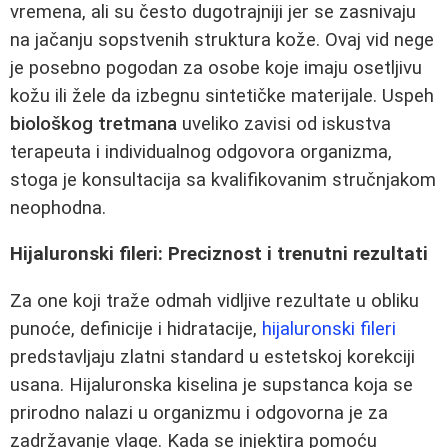
vremena, ali su često dugotrajniji jer se zasnivaju
na jačanju sopstvenih struktura kože. Ovaj vid nege
je posebno pogodan za osobe koje imaju osetljivu
kožu ili žele da izbegnu sintetičke materijale. Uspeh
biološkog tretmana
uveliko zavisi od iskustva
terapeuta i individualnog odgovora organizma,
stoga je konsultacija sa kvalifikovanim stručnjakom
neophodna.
Hijaluronski fileri: Preciznost i trenutni rezultati
Za one koji traže odmah vidljive rezultate u obliku
punoće, definicije i hidratacije,
hijaluronski fileri
predstavljaju zlatni standard u estetskoj korekciji
usana. Hijaluronska kiselina je supstanca koja se
prirodno nalazi u organizmu i odgovorna je za
zadržavanje vlage. Kada se injektira pomoću