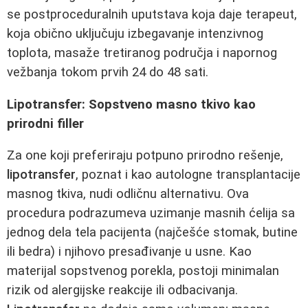
se postproceduralnih uputstava koja daje terapeut,
koja obično uključuju izbegavanje intenzivnog
toplota, masaže tretiranog područja i napornog
vežbanja tokom prvih 24 do 48 sati.
Lipotransfer: Sopstveno masno tkivo kao
prirodni filler
Za one koji preferiraju potpuno prirodno rešenje,
lipotransfer
, poznat i kao autologne transplantacije
masnog tkiva, nudi odličnu alternativu. Ova
procedura podrazumeva uzimanje masnih ćelija sa
jednog dela tela pacijenta (najčešće stomak, butine
ili bedra) i njihovo presađivanje u usne. Kao
materijal sopstvenog porekla, postoji minimalan
rizik od alergijske reakcije ili odbacivanja.