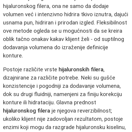
hijaluronskog filera, ona ne samo da dodaje
volumen već i intenzivno hidrira tkivo iznutra, dajući
usnama pun, hidriran i prirodan izgled. Fleksibilnost
ove metode ogleda se u mogućnosti da se kreira
oblik tačno onakav kakav klijent želi - od suptilnog
dodavanja volumena do izraženije definicije
konture.
Postoje različite vrste
hijaluronskih filera
,
dizajnirane za različite potrebe. Neki su gušće
konzistencije i pogodniji za dodavanje volumena,
dok su drugi fluidniji, namenjeni za finiju korekciju
konture ili hidrataciju. Glavna prednost
hijaluronskog filera
je njegova reverzibilnost;
ukoliko klijent nije zadovoljan rezultatom, postoje
enzimi koji mogu da razgrade hijaluronsku kiselinu,