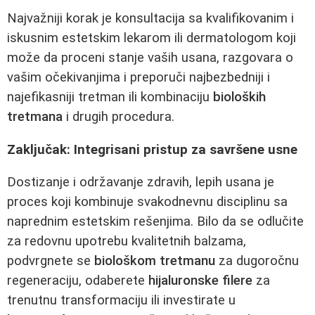
Najvažniji korak je konsultacija sa kvalifikovanim i
iskusnim estetskim lekarom ili dermatologom koji
može da proceni stanje vaših usana, razgovara o
vašim očekivanjima i preporuči najbezbedniji i
najefikasniji tretman ili kombinaciju
bioloških
tretmana
i drugih procedura.
Zaključak: Integrisani pristup za savršene usne
Dostizanje i održavanje zdravih, lepih usana je
proces koji kombinuje svakodnevnu disciplinu sa
naprednim estetskim rešenjima. Bilo da se odlučite
za redovnu upotrebu kvalitetnih balzama,
podvrgnete se
biološkom tretmanu
za dugoročnu
regeneraciju, odaberete
hijaluronske filere
za
trenutnu transformaciju ili investirate u