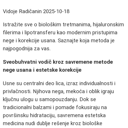
Vidoje Radičanin
2025-10-18
Istražite sve o biološkim tretmanima, hijaluronskim
filerima i lipotransferu kao modernim pristupima
nege i korekcije usana. Saznajte koja metoda je
najpogodnija za vas.
Sveobuhvatni vodič kroz savremene metode
nege usana i estetske korekcije
Usne su centralni deo lica, izraz individualnosti i
privlačnosti. Njihova nega, mekoća i oblik igraju
ključnu ulogu u samopouzdanju. Dok se
tradicionalni balzami i pomade fokusiraju na
površinsku hidrataciju, savremena estetska
medicina nudi dublje rešenje kroz biološke