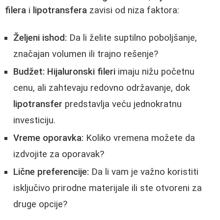
filera
i
lipotransfera
zavisi od niza faktora:
Željeni ishod:
Da li želite suptilno poboljšanje,
značajan volumen ili trajno rešenje?
Budžet:
Hijaluronski fileri
imaju nižu početnu
cenu, ali zahtevaju redovno održavanje, dok
lipotransfer
predstavlja veću jednokratnu
investiciju.
Vreme oporavka:
Koliko vremena možete da
izdvojite za oporavak?
Lične preferencije:
Da li vam je važno koristiti
isključivo prirodne materijale ili ste otvoreni za
druge opcije?