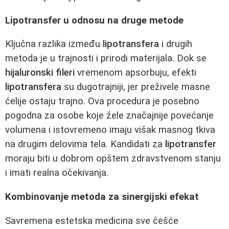
Lipotransfer u odnosu na druge metode
Ključna razlika između
lipotransfera
i drugih
metoda je u trajnosti i prirodi materijala. Dok se
hijaluronski fileri
vremenom apsorbuju, efekti
lipotransfera
su dugotrajniji, jer preživele masne
ćelije ostaju trajno. Ova procedura je posebno
pogodna za osobe koje žele značajnije povećanje
volumena i istovremeno imaju višak masnog tkiva
na drugim delovima tela. Kandidati za
lipotransfer
moraju biti u dobrom opštem zdravstvenom stanju
i imati realna očekivanja.
Kombinovanje metoda za sinergijski efekat
Savremena estetska medicina sve češće