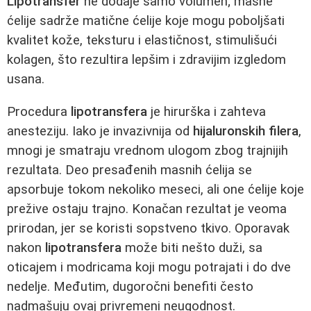
Lipotransfer
ne dodaje samo volumen; masne
ćelije sadrže matične ćelije koje mogu poboljšati
kvalitet kože, teksturu i elastičnost, stimulišući
kolagen, što rezultira lepšim i zdravijim izgledom
usana.
Procedura
lipotransfera
je hirurška i zahteva
anesteziju. Iako je invazivnija od
hijaluronskih filera
,
mnogi je smatraju vrednom ulogom zbog trajnijih
rezultata. Deo presađenih masnih ćelija se
apsorbuje tokom nekoliko meseci, ali one ćelije koje
prežive ostaju trajno. Konačan rezultat je veoma
prirodan, jer se koristi sopstveno tkivo. Oporavak
nakon
lipotransfera
može biti nešto duži, sa
oticajem i modricama koji mogu potrajati i do dve
nedelje. Međutim, dugoročni benefiti često
nadmašuju ovaj privremeni neugodnost.