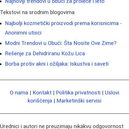
Najnoviji trendovi u obući za proleće i leto
Tekstovi na srodnim blogovima
Najbolji kozmetički proizvodi prema korisnicima -
Anonimni utisci
Modni Trendovi u Obući: Šta Nosite Ove Zime?
Rešenje za Dehidriranu Kožu Lica
Borba protiv akni i ožiljaka: Iskustva i saveti
O nama
|
Kontakt
|
Politika privatnosti
|
Uslovi
korišćenja
|
Marketinški servisi
Urednici i autori ne preuzimaju nikakvu odgovornost