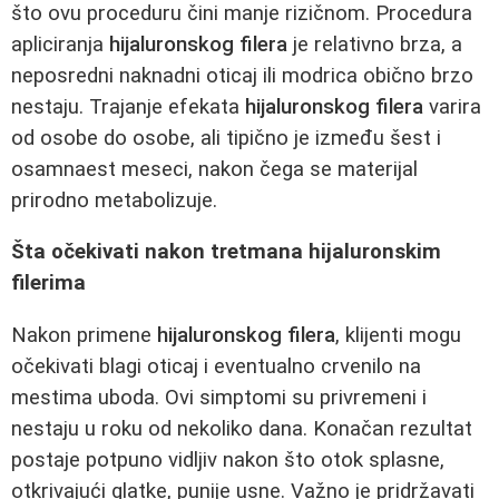
što ovu proceduru čini manje rizičnom. Procedura
apliciranja
hijaluronskog filera
je relativno brza, a
neposredni naknadni oticaj ili modrica obično brzo
nestaju. Trajanje efekata
hijaluronskog filera
varira
od osobe do osobe, ali tipično je između šest i
osamnaest meseci, nakon čega se materijal
prirodno metabolizuje.
Šta očekivati nakon tretmana hijaluronskim
filerima
Nakon primene
hijaluronskog filera
, klijenti mogu
očekivati blagi oticaj i eventualno crvenilo na
mestima uboda. Ovi simptomi su privremeni i
nestaju u roku od nekoliko dana. Konačan rezultat
postaje potpuno vidljiv nakon što otok splasne,
otkrivajući glatke, punije usne. Važno je pridržavati