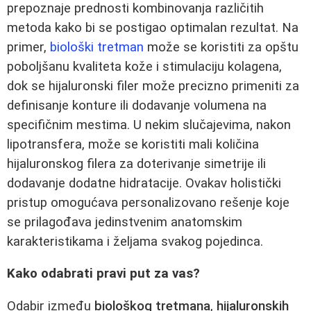
prepoznaje prednosti kombinovanja različitih
metoda kako bi se postigao optimalan rezultat. Na
primer,
biološki tretman
može se koristiti za opštu
poboljšanu kvaliteta kože i stimulaciju kolagena,
dok se hijaluronski filer može precizno primeniti za
definisanje konture ili dodavanje volumena na
specifičnim mestima. U nekim slučajevima, nakon
lipotransfera, može se koristiti mali količina
hijaluronskog filera za doterivanje simetrije ili
dodavanje dodatne hidratacije. Ovakav holistički
pristup omogućava personalizovano rešenje koje
se prilagođava jedinstvenim anatomskim
karakteristikama i željama svakog pojedinca.
Kako odabrati pravi put za vas?
Odabir između
biološkog tretmana
,
hijaluronskih