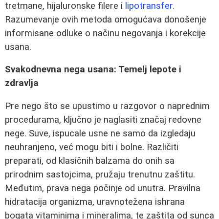
tretmane, hijaluronske filere i
lipotransfer
.
Razumevanje ovih metoda omogućava donošenje
informisane odluke o načinu negovanja i korekcije
usana.
Svakodnevna nega usana: Temelj lepote i
zdravlja
Pre nego što se upustimo u razgovor o naprednim
procedurama, ključno je naglasiti značaj redovne
nege. Suve, ispucale usne ne samo da izgledaju
neuhranjeno, već mogu biti i bolne. Različiti
preparati, od klasičnih balzama do onih sa
prirodnim sastojcima, pružaju trenutnu zaštitu.
Međutim, prava nega počinje od unutra. Pravilna
hidratacija organizma, uravnotežena ishrana
bogata vitaminima i mineralima, te zaštita od sunca