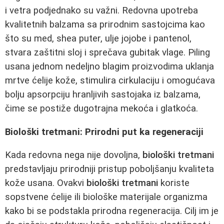
i vetra podjednako su važni. Redovna upotreba
kvalitetnih balzama sa prirodnim sastojcima kao
što su med, shea puter, ulje jojobe i pantenol,
stvara zaštitni sloj i sprečava gubitak vlage. Piling
usana jednom nedeljno blagim proizvodima uklanja
mrtve ćelije kože, stimulira cirkulaciju i omogućava
bolju apsorpciju hranljivih sastojaka iz balzama,
čime se postiže dugotrajna mekoća i glatkoća.
Biološki tretmani: Prirodni put ka regeneraciji
Kada redovna nega nije dovoljna,
biološki tretmani
predstavljaju prirodniji pristup poboljšanju kvaliteta
kože usana. Ovakvi
biološki tretmani
koriste
sopstvene ćelije ili biološke materijale organizma
kako bi se podstakla prirodna regeneracija. Cilj im je