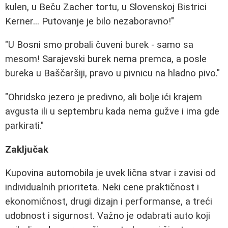
kulen, u Beču Zacher tortu, u Slovenskoj Bistrici
Kerner... Putovanje je bilo nezaboravno!"
"U Bosni smo probali čuveni burek - samo sa
mesom! Sarajevski burek nema premca, a posle
bureka u Baščaršiji, pravo u pivnicu na hladno pivo."
"Ohridsko jezero je predivno, ali bolje ići krajem
avgusta ili u septembru kada nema gužve i ima gde
parkirati."
Zaključak
Kupovina automobila je uvek lična stvar i zavisi od
individualnih prioriteta. Neki cene praktičnost i
ekonomičnost, drugi dizajn i performanse, a treći
udobnost i sigurnost. Važno je odabrati auto koji