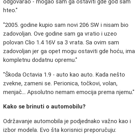
odgovarao - mogao sam ga ostaviti gde god sam
hteo."
"2005. godine kupio sam novi 206 SW i nisam bio
zadovoljan. Ove godine sam ga vratio i uzeo
polovan Clio 1.4 16V sa 3 vrata. Sa ovim sam
zadovoljan jer ga opet mogu ostaviti gde hoću, ima
kompletnu dodatnu opremu."
"Škoda Octavia 1.9 - auto kao auto. Kada nešto
zvekne, zameni se. Perionica, točkovi, volan,
menjač... Apsolutno nemam emocija prema njemu."
Kako se brinuti o automobilu?
Održavanje automobila je podjednako važno kao i
izbor modela. Evo šta korisnici preporučuju: