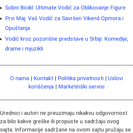
Sobni Bicikl: Ultimate Vodič za Oblikovanje Figure
Prvi Maj: Vaš Vodič za Savršen Vikend Opmora i
Opuštanja
Vodič kroz pozorišne predstave u Srbiji: Komedije,
drame i mjuzikli
O nama
|
Kontakt
|
Politika privatnosti
|
Uslovi
korišćenja
|
Marketinški servisi
Urednici i autori ne preuzimaju nikakvu odgovornost
za bilo kakve greške ili propuste u sadržaju ovog
sajta. Informacije sadržane na ovom sajtu pružaju se