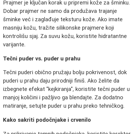
Prajmer je ključan korak u pripremi kože za šminku.
Dobar prajmer ne samo da produžava trajanje
šminke već i zaglađuje teksturu kože. Ako imate
masniju kožu, tražite silikonske prajmere koji
kontrolišu sjaj. Za suvu kožu, koristite hidratantne
varijante.
Tečni puder vs. puder u prahu
Tečni puderi obično pružaju bolju pokrivenost, dok
puderi u prahu daju prirodniji finiš. Ako želite da
izbegnete efekat "kejkiranja", koristite tečni puder u
manjoj količini i pažljivo ga blendajte. Za dodatno
matiranje, setujte puder u prahu preko tehničkog.
Kako sakriti podočnjake i crvenilo
Za prikrivanje tamnih podočnjaka, koristite korektor