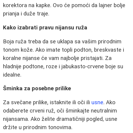
korektora na kapke. Ovo će pomoći da lajner bolje
prianja i duže traje.
Kako izabrati pravu nijansu ruža
Boja ruža treba da se uklapa sa vašim prirodnim
tonom kože. Ako imate topli podton, breskvaste i
koralne nijanse će vam najbolje pristajati. Za
hladnije podtone, roze i jabukasto-crvene boje su
idealne.
Šminka za posebne prilike
Za svečane prilike, istaknite ili oči ili
usne
. Ako
odaberete crveni ruž, oči šminkajte neutralnim
nijansama. Ako želite dramatičniji pogled, usne
držite u prirodnim tonovima.