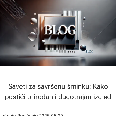
Saveti za savršenu šminku: Kako
postići prirodan i dugotrajan izgled
Vidoje Radičanin
2025-05-20