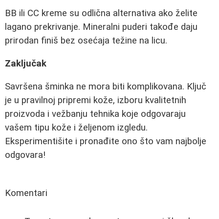
BB ili CC kreme su odlična alternativa ako želite
lagano prekrivanje. Mineralni puderi takođe daju
prirodan finiš bez osećaja težine na licu.
Zaključak
Savršena šminka ne mora biti komplikovana. Ključ
je u pravilnoj pripremi kože, izboru kvalitetnih
proizvoda i vežbanju tehnika koje odgovaraju
vašem tipu kože i željenom izgledu.
Eksperimentišite i pronađite ono što vam najbolje
odgovara!
Komentari