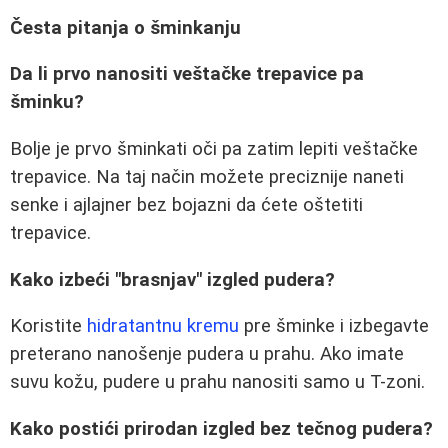
Česta pitanja o šminkanju
Da li prvo nanositi veštačke trepavice pa
šminku?
Bolje je prvo šminkati oči pa zatim lepiti veštačke
trepavice. Na taj način možete preciznije naneti
senke i ajlajner bez bojazni da ćete oštetiti
trepavice.
Kako izbeći "brasnjav" izgled pudera?
Koristite
hidratantnu kremu
pre šminke i izbegavte
preterano nanošenje pudera u prahu. Ako imate
suvu kožu, pudere u prahu nanositi samo u T-zoni.
Kako postići prirodan izgled bez tečnog pudera?