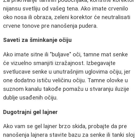
nijansu svetliju od vašeg tena. Ako imate crvenilo
oko nosa ili obraza, zeleni korektor će neutralisati
crvene tonove pre nanošenja pudera.
Saveti za šminkanje očiju
Ako imate sitne ili "buljave" oči, tamne mat senke
će vizuelno smanjiti izražajnost. Izbegavajte
svetlucave senke u unutrašnjim uglovima očiju, jer
one dodatno ističu veličinu očiju. Tamne olovke u
suznom kanalu takođe pomažu u stvaranju iluzije
dublje usađenih očiju.
Dugotrajni gel lajner
Ako vam se gel lajner brzo skida, probajte da pre
nanošenja lajnera stavite bazu za senke ili tanki sloj