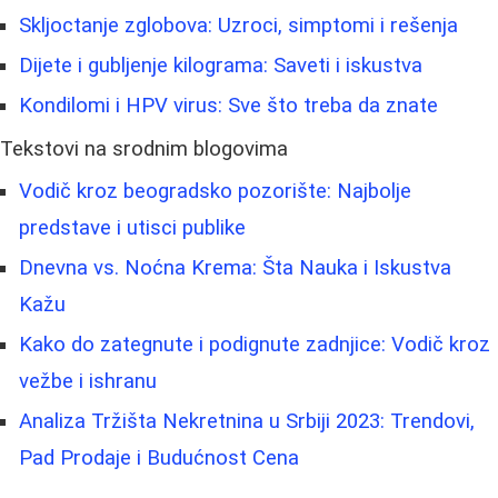
Skljoctanje zglobova: Uzroci, simptomi i rešenja
Dijete i gubljenje kilograma: Saveti i iskustva
Kondilomi i HPV virus: Sve što treba da znate
Tekstovi na srodnim blogovima
Vodič kroz beogradsko pozorište: Najbolje
predstave i utisci publike
Dnevna vs. Noćna Krema: Šta Nauka i Iskustva
Kažu
Kako do zategnute i podignute zadnjice: Vodič kroz
vežbe i ishranu
Analiza Tržišta Nekretnina u Srbiji 2023: Trendovi,
Pad Prodaje i Budućnost Cena