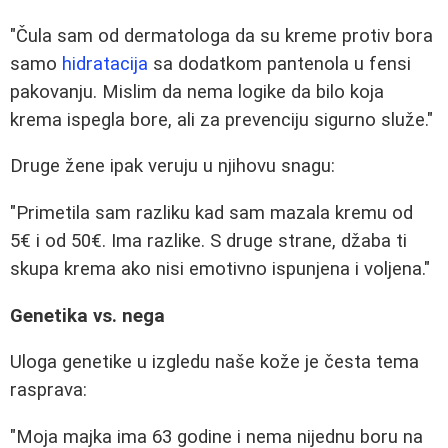
"Čula sam od dermatologa da su kreme protiv bora
samo
hidratacija
sa dodatkom pantenola u fensi
pakovanju. Mislim da nema logike da bilo koja
krema ispegla bore, ali za prevenciju sigurno služe."
Druge žene ipak veruju u njihovu snagu:
"Primetila sam razliku kad sam mazala kremu od
5€ i od 50€. Ima razlike. S druge strane, džaba ti
skupa krema ako nisi emotivno ispunjena i voljena."
Genetika vs. nega
Uloga genetike u izgledu naše kože je česta tema
rasprava:
"Moja majka ima 63 godine i nema nijednu boru na