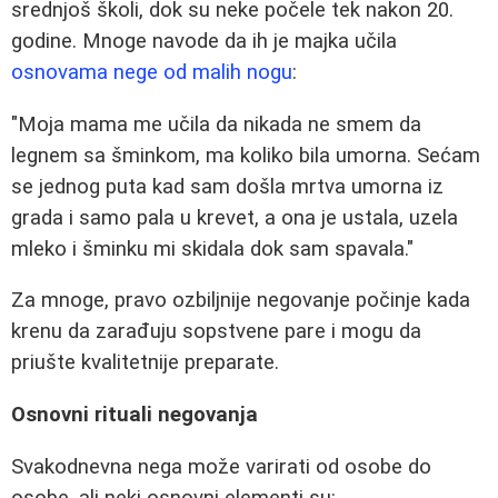
srednjoš školi, dok su neke počele tek nakon 20.
godine. Mnoge navode da ih je majka učila
osnovama nege od malih nogu
:
"Moja mama me učila da nikada ne smem da
legnem sa šminkom, ma koliko bila umorna. Sećam
se jednog puta kad sam došla mrtva umorna iz
grada i samo pala u krevet, a ona je ustala, uzela
mleko i šminku mi skidala dok sam spavala."
Za mnoge, pravo ozbiljnije negovanje počinje kada
krenu da zarađuju sopstvene pare i mogu da
priušte kvalitetnije preparate.
Osnovni rituali negovanja
Svakodnevna nega može varirati od osobe do
osobe, ali neki osnovni elementi su: