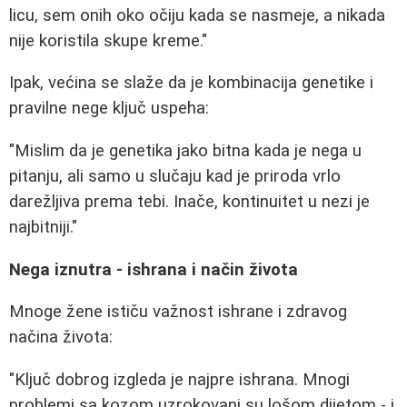
licu, sem onih oko očiju kada se nasmeje, a nikada
nije koristila skupe kreme."
Ipak, većina se slaže da je kombinacija genetike i
pravilne nege ključ uspeha:
"Mislim da je genetika jako bitna kada je nega u
pitanju, ali samo u slučaju kad je priroda vrlo
darežljiva prema tebi. Inače, kontinuitet u nezi je
najbitniji."
Nega iznutra - ishrana i način života
Mnoge žene ističu važnost ishrane i zdravog
načina života:
"Ključ dobrog izgleda je najpre ishrana. Mnogi
problemi sa kozom uzrokovani su lošom dijetom - i