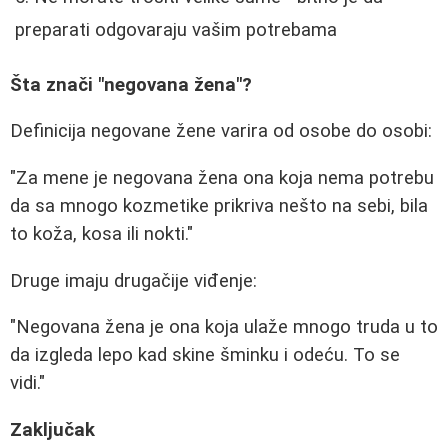
preparati odgovaraju vašim potrebama
Šta znači "negovana žena"?
Definicija negovane žene varira od osobe do osobi:
"Za mene je negovana žena ona koja nema potrebu
da sa mnogo kozmetike prikriva nešto na sebi, bila
to koža, kosa ili nokti."
Druge imaju drugačije viđenje:
"Negovana žena je ona koja ulaže mnogo truda u to
da izgleda lepo kad skine šminku i odeću. To se
vidi."
Zaključak