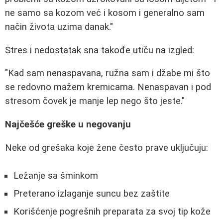
ne samo sa kozom već i kosom i generalno sam
način života uzima danak."
Stres i nedostatak sna takođe utiču na izgled:
"Kad sam nenaspavana, ružna sam i džabe mi što
se redovno mažem kremicama. Nenaspavan i pod
stresom čovek je manje lep nego što jeste."
Najčešće greške u negovanju
Neke od grešaka koje žene često prave uključuju:
Ležanje sa šminkom
Preterano izlaganje suncu bez zaštite
Korišćenje pogrešnih preparata za svoj tip kože