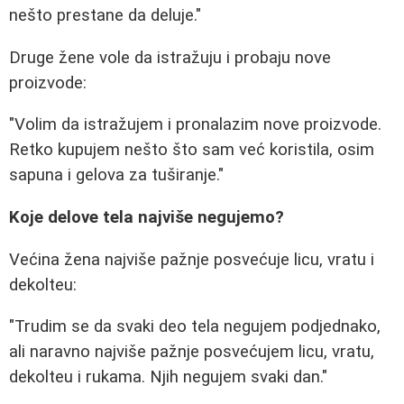
nešto prestane da deluje."
Druge žene vole da istražuju i probaju nove
proizvode:
"Volim da istražujem i pronalazim nove proizvode.
Retko kupujem nešto što sam već koristila, osim
sapuna i gelova za tuširanje."
Koje delove tela najviše negujemo?
Većina žena najviše pažnje posvećuje licu, vratu i
dekolteu:
"Trudim se da svaki deo tela negujem podjednako,
ali naravno najviše pažnje posvećujem licu, vratu,
dekolteu i rukama. Njih negujem svaki dan."