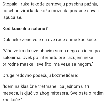
Stopala i ruke takođe zahtevaju posebnu pažnju,
posebno zimi kada koža može da postane suva i
ispuca se.
Kod kuće ili u salonu?
Dok neke žene vole da sve rade same kod kuće:
"Više volim da sve obavim sama nego da idem po
salonima. Uvek po internetu pretražujem neke
prirodne maske i sve što ima veze sa negom."
Druge redovno posećuju kozmetičare:
"Idem na klasične tretmane lica jednom u tri
meseca, isključivo zbog mitesera. Sve ostalo radim
kod kuće."