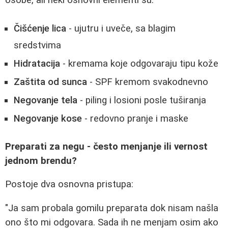
Čišćenje lica
- ujutru i uveče, sa blagim
sredstvima
Hidratacija
- kremama koje odgovaraju tipu kože
Zaštita od sunca
- SPF kremom svakodnevno
Negovanje tela
- piling i losioni posle tuširanja
Negovanje kose
- redovno pranje i maske
Preparati za negu - često menjanje ili vernost
jednom brendu?
Postoje dva osnovna pristupa:
"Ja sam probala gomilu preparata dok nisam našla
ono što mi odgovara. Sada ih ne menjam osim ako