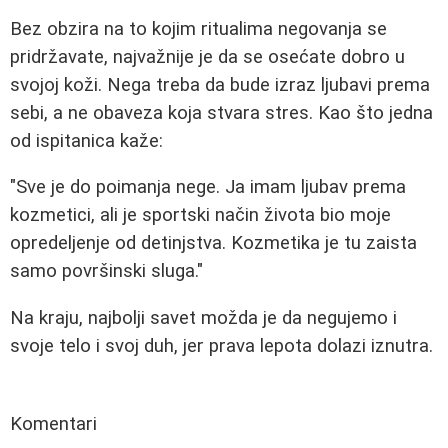
Bez obzira na to kojim ritualima negovanja se
pridržavate, najvažnije je da se osećate dobro u
svojoj koži. Nega treba da bude izraz ljubavi prema
sebi, a ne obaveza koja stvara stres. Kao što jedna
od ispitanica kaže:
"Sve je do poimanja nege. Ja imam ljubav prema
kozmetici, ali je sportski način života bio moje
opredeljenje od detinjstva. Kozmetika je tu zaista
samo površinski sluga."
Na kraju, najbolji savet možda je da negujemo i
svoje telo i svoj duh, jer prava lepota dolazi iznutra.
Komentari