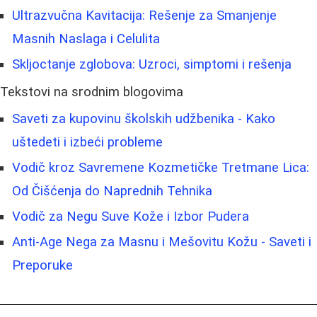
Ultrazvučna Kavitacija: Rešenje za Smanjenje
Masnih Naslaga i Celulita
Skljoctanje zglobova: Uzroci, simptomi i rešenja
Tekstovi na srodnim blogovima
Saveti za kupovinu školskih udžbenika - Kako
uštedeti i izbeći probleme
Vodič kroz Savremene Kozmetičke Tretmane Lica:
Od Čišćenja do Naprednih Tehnika
Vodič za Negu Suve Kože i Izbor Pudera
Anti-Age Nega za Masnu i Mešovitu Kožu - Saveti i
Preporuke