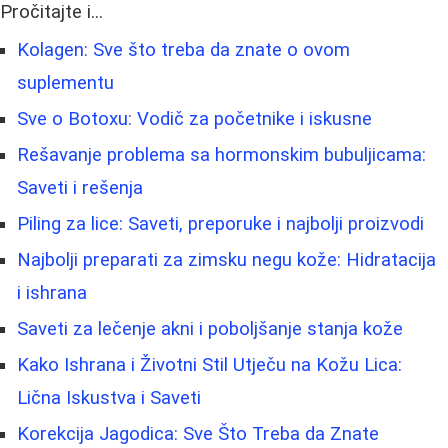
Pročitajte i...
Kolagen: Sve što treba da znate o ovom
suplementu
Sve o Botoxu: Vodič za početnike i iskusne
Rešavanje problema sa hormonskim bubuljicama:
Saveti i rešenja
Piling za lice: Saveti, preporuke i najbolji proizvodi
Najbolji preparati za zimsku negu kože: Hidratacija
i ishrana
Saveti za lečenje akni i poboljšanje stanja kože
Kako Ishrana i Životni Stil Utječu na Kožu Lica:
Lična Iskustva i Saveti
Korekcija Jagodica: Sve Što Treba da Znate