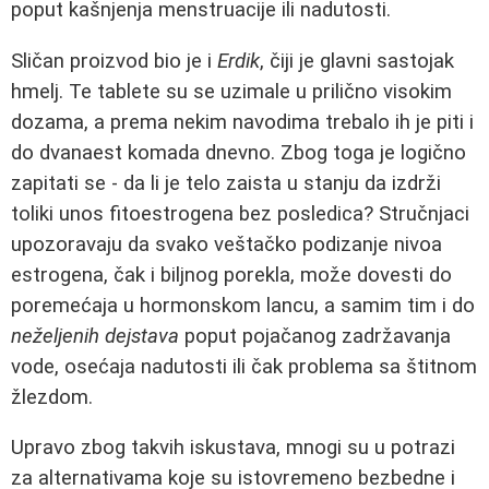
poput kašnjenja menstruacije ili nadutosti.
Sličan proizvod bio je i
Erdik
, čiji je glavni sastojak
hmelj. Te tablete su se uzimale u prilično visokim
dozama, a prema nekim navodima trebalo ih je piti i
do dvanaest komada dnevno. Zbog toga je logično
zapitati se - da li je telo zaista u stanju da izdrži
toliki unos fitoestrogena bez posledica? Stručnjaci
upozoravaju da svako veštačko podizanje nivoa
estrogena, čak i biljnog porekla, može dovesti do
poremećaja u hormonskom lancu, a samim tim i do
neželjenih dejstava
poput pojačanog zadržavanja
vode, osećaja nadutosti ili čak problema sa štitnom
žlezdom.
Upravo zbog takvih iskustava, mnogi su u potrazi
za alternativama koje su istovremeno bezbedne i