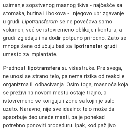
uzimanje sopstvenog masnog tkiva - najčešće sa
stomaka, butina ili bokova - i njegovo ubrizgavanje
u grudi.
Lipotransferom
se ne povećava samo
volumen, već se istovremeno oblikuje i kontura, a
grudi izgledaju i na dodir potpuno prirodno. Zato se
mnoge žene odlučuju baš za
lipotransfer grudi
umesto za implantate.
Prednosti
lipotransfera
su višestruke. Pre svega,
ne unosi se strano telo, pa nema rizika od reakcije
organizma ili odbacivanja. Osim toga, masnoća koja
se preživi na novom mestu ostaje trajno, a
istovremeno se koriguju i zone sa kojih je salo
uzeto. Naravno, nije sve idealno: telo može da
apsorbuje deo uneće masti, pa je ponekad
potrebno ponoviti proceduru. Ipak, kod pažljivo