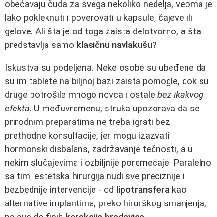
obećavaju čuda za svega nekoliko nedelja, veoma je
lako pokleknuti i poverovati u kapsule, čajeve ili
gelove. Ali šta je od toga zaista delotvorno, a šta
predstavlja samo
klasičnu navlakušu
?
Iskustva su podeljena. Neke osobe su ubeđene da
su im tablete na biljnoj bazi zaista pomogle, dok su
druge potrošile mnogo novca i ostale
bez ikakvog
efekta
. U međuvremenu, struka upozorava da se
prirodnim preparatima ne treba igrati bez
prethodne konsultacije, jer mogu izazvati
hormonski disbalans, zadržavanje tečnosti, a u
nekim slučajevima i ozbiljnije poremećaje. Paralelno
sa tim, estetska hirurgija nudi sve preciznije i
bezbednije intervencije - od
lipotransfera
kao
alternative implantima, preko hirurškog smanjenja,
pa sve do finih
korekcija bradavica
.