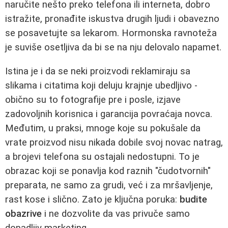
naručite nešto preko telefona ili interneta, dobro
istražite, pronađite iskustva drugih ljudi i obavezno
se posavetujte sa lekarom. Hormonska ravnoteža
je suviše osetljiva da bi se na nju delovalo napamet.
Istina je i da se neki proizvodi reklamiraju sa
slikama i citatima koji deluju krajnje ubedljivo -
obično su to fotografije pre i posle, izjave
zadovoljnih korisnica i garancija povraćaja novca.
Međutim, u praksi, mnoge koje su pokušale da
vrate proizvod nisu nikada dobile svoj novac natrag,
a brojevi telefona su ostajali nedostupni. To je
obrazac koji se ponavlja kod raznih "čudotvornih"
preparata, ne samo za grudi, već i za mršavljenje,
rast kose i slično. Zato je ključna poruka:
budite
obazrive
i ne dozvolite da vas privuče samo
dopadljiv marketing.