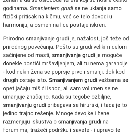
godinama.
Smanjenjem grudi
se ne uklanja samo
fizički pritisak na kičmu, već se telo dovodi u
harmoniju, a osmeh na lice postaje iskren.
Prirodno
smanjivanje grudi
je, nažalost, još teže od
prirodnog povećanja. Pošto su grudi velikim delom
sačinjene od masti,
smanjivanje grudi
je moguće
donekle postići mršavljenjem, ali tu nema garancije
- kod nekih žena se poprsje prvo i smanji, dok kod
drugih ostaje isto.
Smanjivanjem grudi
vežbama se
opet jačaju mišići ispod, ali sam volumen se ne
umanjuje značajno. Kada su tegobe ozbiljne,
smanjivanju grudi
pribegava se hirurški, i tada je to
jedino trajno rešenje. Mnoge devojke i žene
razmenjuju iskustva o
smanjivanja grudi
na
forumima, tražeći podršku i savete - i upravo te