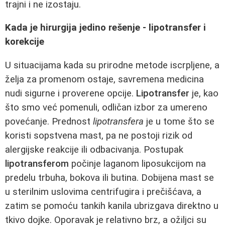
trajni i ne izostaju.
Kada je hirurgija jedino rešenje - lipotransfer i
korekcije
U situacijama kada su prirodne metode iscrpljene, a
želja za promenom ostaje, savremena medicina
nudi sigurne i proverene opcije.
Lipotransfer
je, kao
što smo već pomenuli, odličan izbor za umereno
povećanje. Prednost
lipotransfera
je u tome što se
koristi sopstvena mast, pa ne postoji rizik od
alergijske reakcije ili odbacivanja. Postupak
lipotransferom
počinje laganom liposukcijom na
predelu trbuha, bokova ili butina. Dobijena mast se
u sterilnim uslovima centrifugira i prečišćava, a
zatim se pomoću tankih kanila ubrizgava direktno u
tkivo dojke. Oporavak je relativno brz, a ožiljci su