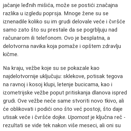
jačanje leđnih mišića, može se postići značajna
razlika u izgledu poprsja. Mnoge žene su se
iznenadile koliko su im grudi delovale veće i čvršće
samo zato što su prestale da se pogrbljuju nad
računarom ili telefonom. Ovo je besplatna, a
delotvorna navika koja pomaže i opštem zdravlju
kičme.
Na kraju, vežbe koje su se pokazale kao
najdelotvornije uključuju: sklekove, potisak tegova
na ravnoj i kosoj klupi, letenje bucicama, kao i
izometrijske vežbe poput pritiskanja dlanova ispred
grudi. Ove vežbe neće same stvoriti novo tkivo, ali
će oblikovati i podići ono što već postoji, što daje
utisak veće i čvršće dojke.
Upornost
je ključna reč -
rezultati se vide tek nakon više meseci, ali oni su