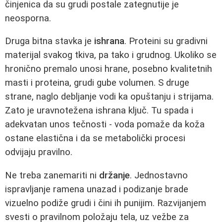
činjenica da su grudi postale zategnutije je
neosporna.
Druga bitna stavka je
ishrana
. Proteini su gradivni
materijal svakog tkiva, pa tako i grudnog. Ukoliko se
hronično premalo unosi hrane, posebno kvalitetnih
masti i proteina, grudi gube volumen. S druge
strane, naglo debljanje vodi ka opuštanju i strijama.
Zato je uravnotežena ishrana ključ. Tu spada i
adekvatan unos tečnosti - voda pomaže da koža
ostane elastična i da se metabolički procesi
odvijaju pravilno.
Ne treba zanemariti ni
držanje
. Jednostavno
ispravljanje ramena unazad i podizanje brade
vizuelno podiže grudi i čini ih punijim. Razvijanjem
svesti o pravilnom položaju tela, uz vežbe za