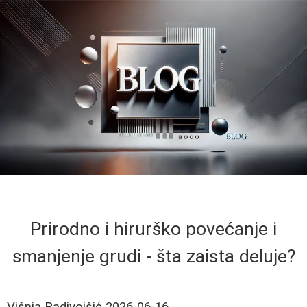
Prirodno i hirurško povećanje i
smanjenje grudi - šta zaista deluje?
Višnja Radivojšić
2026-06-16