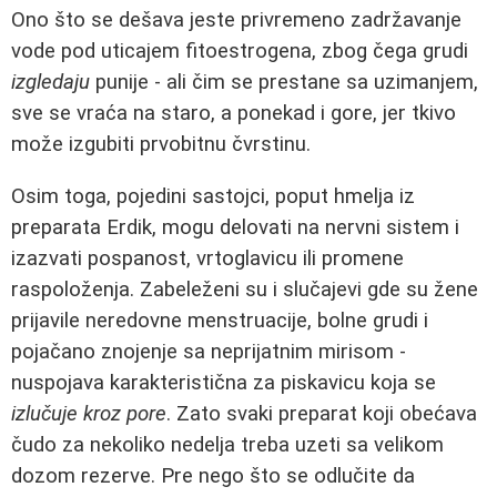
Ono što se dešava jeste privremeno zadržavanje
vode pod uticajem fitoestrogena, zbog čega grudi
izgledaju
punije - ali čim se prestane sa uzimanjem,
sve se vraća na staro, a ponekad i gore, jer tkivo
može izgubiti prvobitnu čvrstinu.
Osim toga, pojedini sastojci, poput hmelja iz
preparata Erdik, mogu delovati na nervni sistem i
izazvati pospanost, vrtoglavicu ili promene
raspoloženja. Zabeleženi su i slučajevi gde su žene
prijavile neredovne menstruacije, bolne grudi i
pojačano znojenje sa neprijatnim mirisom -
nuspojava karakteristična za piskavicu koja se
izlučuje kroz pore
. Zato svaki preparat koji obećava
čudo za nekoliko nedelja treba uzeti sa velikom
dozom rezerve. Pre nego što se odlučite da