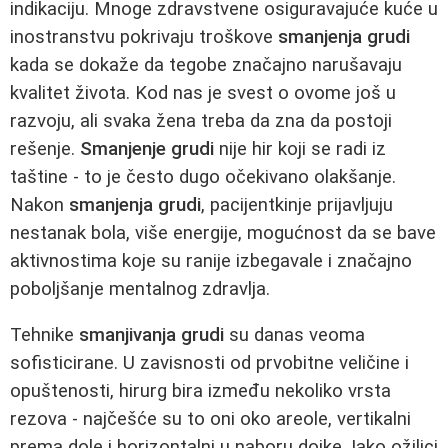
indikaciju. Mnoge zdravstvene osiguravajuće kuće u
inostranstvu pokrivaju troškove
smanjenja grudi
kada se dokaže da tegobe značajno narušavaju
kvalitet života. Kod nas je svest o ovome još u
razvoju, ali svaka žena treba da zna da postoji
rešenje.
Smanjenje grudi
nije hir koji se radi iz
taštine - to je često dugo očekivano olakšanje.
Nakon
smanjenja grudi
, pacijentkinje prijavljuju
nestanak bola, više energije, mogućnost da se bave
aktivnostima koje su ranije izbegavale i značajno
poboljšanje mentalnog zdravlja.
Tehnike
smanjivanja grudi
su danas veoma
sofisticirane. U zavisnosti od prvobitne veličine i
opuštenosti, hirurg bira između nekoliko vrsta
rezova - najčešće su to oni oko areole, vertikalni
prema dole i horizontalni u naboru dojke. Iako ožiljci