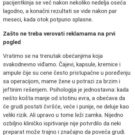
pacijentkinja se već nakon nekoliko nedelja oseća
lagodno, a konačni rezultati se vide nakon par
meseci, kada otok potpuno splasne.
Zašto ne treba verovati reklamama na prvi
pogled
Vratimo se na trenutak obećanjima koja
svakodnevno viđamo. Čajevi, kapsule, kremice i
ampule čije su cene često pristupačne u poređenju
sa operacijom, mame žene u potrazi za brzim i
jeftinim rešenjem. Psihologija je jednostavna: kada
nešto košta manje od stotinu evra, a obećava da
će grudi postati čvršće, veće i punije, ne deluje kao
veliki rizik. Ali upravo u tome leži zamka. Nijedno
ozbiljno kliničko ispitivanje nije potvrdilo da neki
preparat može trajno i značajno da poveća grudi.