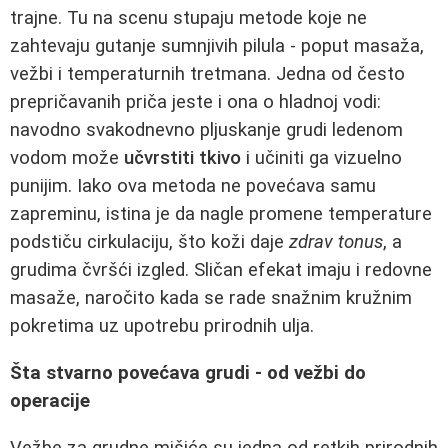
trajne. Tu na scenu stupaju metode koje ne
zahtevaju gutanje sumnjivih pilula - poput masaža,
vežbi i temperaturnih tretmana. Jedna od često
prepričavanih priča jeste i ona o hladnoj vodi:
navodno svakodnevno pljuskanje grudi ledenom
vodom može
učvrstiti tkivo
i učiniti ga vizuelno
punijim. Iako ova metoda ne povećava samu
zapreminu, istina je da nagle promene temperature
podstiču cirkulaciju, što koži daje
zdrav tonus
, a
grudima čvršći izgled. Sličan efekat imaju i redovne
masaže, naročito kada se rade snažnim kružnim
pokretima uz upotrebu prirodnih ulja.
Šta stvarno povećava grudi - od vežbi do
operacije
Vežbe za grudne mišiće su jedna od retkih prirodnih