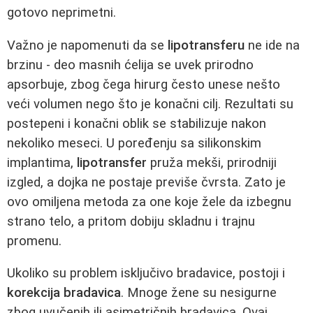
gotovo neprimetni.
Važno je napomenuti da se
lipotransferu
ne ide na
brzinu - deo masnih ćelija se uvek prirodno
apsorbuje, zbog čega hirurg često unese nešto
veći volumen nego što je konačni cilj. Rezultati su
postepeni i konačni oblik se stabilizuje nakon
nekoliko meseci. U poređenju sa silikonskim
implantima,
lipotransfer
pruža mekši, prirodniji
izgled, a dojka ne postaje previše čvrsta. Zato je
ovo omiljena metoda za one koje žele da izbegnu
strano telo, a pritom dobiju skladnu i trajnu
promenu.
Ukoliko su problem isključivo bradavice, postoji i
korekcija bradavica
. Mnoge žene su nesigurne
zbog uvučenih ili asimetričnih bradavica. Ovaj