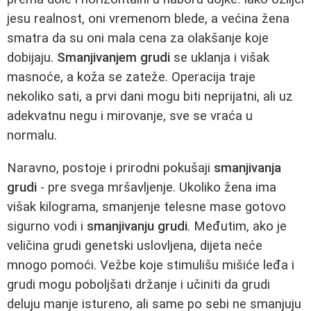
jesu realnost, oni vremenom blede, a većina žena
smatra da su oni mala cena za olakšanje koje
dobijaju.
Smanjivanjem grudi
se uklanja i višak
masnoće, a koža se zateže. Operacija traje
nekoliko sati, a prvi dani mogu biti neprijatni, ali uz
adekvatnu negu i mirovanje, sve se vraća u
normalu.
Naravno, postoje i prirodni pokušaji
smanjivanja
grudi
- pre svega mršavljenje. Ukoliko žena ima
višak kilograma, smanjenje telesne mase gotovo
sigurno vodi i
smanjivanju grudi
. Međutim, ako je
veličina grudi genetski uslovljena, dijeta neće
mnogo pomoći. Vežbe koje stimulišu mišiće leđa i
grudi mogu poboljšati držanje i učiniti da grudi
deluju manje istureno, ali same po sebi ne smanjuju