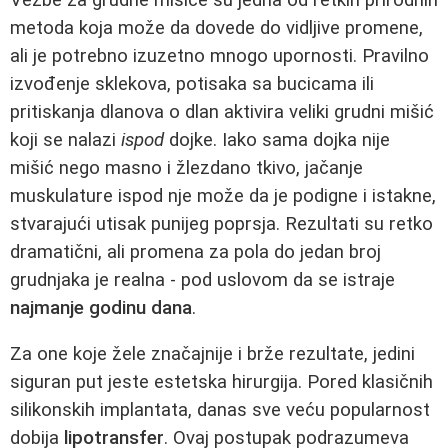
metoda koja može da dovede do vidljive promene,
ali je potrebno izuzetno mnogo upornosti. Pravilno
izvođenje sklekova, potisaka sa bucicama ili
pritiskanja dlanova o dlan aktivira veliki grudni mišić
koji se nalazi
ispod
dojke. Iako sama dojka nije
mišić nego masno i žlezdano tkivo, jačanje
muskulature ispod nje može da je podigne i istakne,
stvarajući utisak punijeg poprsja. Rezultati su retko
dramatični, ali promena za pola do jedan broj
grudnjaka je realna - pod uslovom da se istraje
najmanje godinu dana
.
Za one koje žele značajnije i brže rezultate, jedini
siguran put jeste estetska hirurgija. Pored klasičnih
silikonskih implantata, danas sve veću popularnost
dobija
lipotransfer
. Ovaj postupak podrazumeva