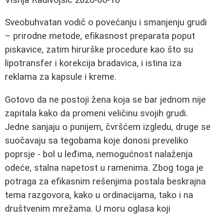
Sveobuhvatan vodič o povećanju i smanjenju grudi
– prirodne metode, efikasnost preparata poput
piskavice, zatim hirurške procedure kao što su
lipotransfer i korekcija bradavica, i istina iza
reklama za kapsule i kreme.
Gotovo da ne postoji žena koja se bar jednom nije
zapitala kako da promeni veličinu svojih grudi.
Jedne sanjaju o punijem, čvršćem izgledu, druge se
suočavaju sa tegobama koje donosi preveliko
poprsje - bol u leđima, nemogućnost nalaženja
odeće, stalna napetost u ramenima. Zbog toga je
potraga za efikasnim rešenjima postala beskrajna
tema razgovora, kako u ordinacijama, tako i na
društvenim mrežama. U moru oglasa koji