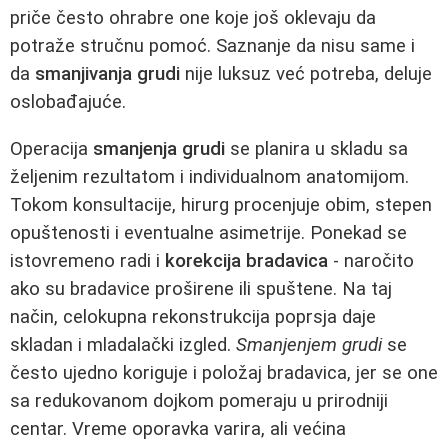
priče često ohrabre one koje još oklevaju da
potraže stručnu pomoć. Saznanje da nisu same i
da
smanjivanja grudi
nije luksuz već potreba, deluje
oslobađajuće.
Operacija
smanjenja grudi
se planira u skladu sa
željenim rezultatom i individualnom anatomijom.
Tokom konsultacije, hirurg procenjuje obim, stepen
opuštenosti i eventualne asimetrije. Ponekad se
istovremeno radi i
korekcija bradavica
- naročito
ako su bradavice proširene ili spuštene. Na taj
način, celokupna rekonstrukcija poprsja daje
skladan i mladalački izgled.
Smanjenjem grudi
se
često ujedno koriguje i položaj bradavica, jer se one
sa redukovanom dojkom pomeraju u prirodniji
centar. Vreme oporavka varira, ali većina