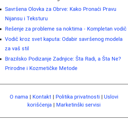
Savršena Olovka za Obrve: Kako Pronaći Pravu
Nijansu i Teksturu
Rešenje za probleme sa noktima - Kompletan vodič
Vodič kroz svet kaputa: Odabir savršenog modela
za vaš stil
Brazilsko Podizanje Zadnjice: Šta Radi, a Šta Ne?
Prirodne i Kozmetičke Metode
O nama
|
Kontakt
|
Politika privatnosti
|
Uslovi
korišćenja
|
Marketinški servisi