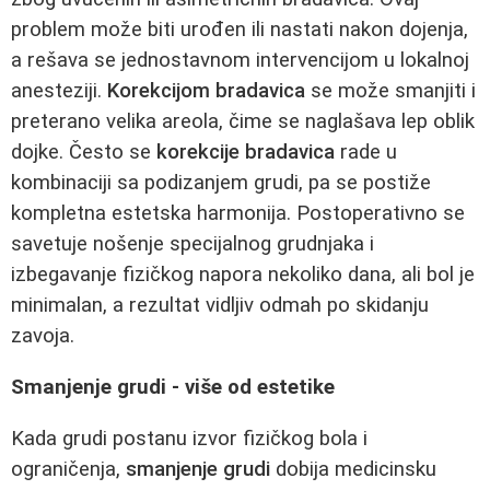
problem može biti urođen ili nastati nakon dojenja,
a rešava se jednostavnom intervencijom u lokalnoj
anesteziji.
Korekcijom bradavica
se može smanjiti i
preterano velika areola, čime se naglašava lep oblik
dojke. Često se
korekcije bradavica
rade u
kombinaciji sa podizanjem grudi, pa se postiže
kompletna estetska harmonija. Postoperativno se
savetuje nošenje specijalnog grudnjaka i
izbegavanje fizičkog napora nekoliko dana, ali bol je
minimalan, a rezultat vidljiv odmah po skidanju
zavoja.
Smanjenje grudi - više od estetike
Kada grudi postanu izvor fizičkog bola i
ograničenja,
smanjenje grudi
dobija medicinsku