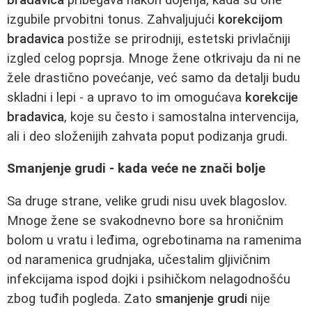
izgubile prvobitni tonus. Zahvaljujući
korekcijom
bradavica
postiže se prirodniji, estetski privlačniji
izgled celog poprsja. Mnoge žene otkrivaju da ni ne
žele drastično povećanje, već samo da detalji budu
skladni i lepi - a upravo to im omogućava
korekcije
bradavica
, koje su često i samostalna intervencija,
ali i deo složenijih zahvata poput podizanja grudi.
Smanjenje grudi - kada veće ne znači bolje
Sa druge strane, velike grudi nisu uvek blagoslov.
Mnoge žene se svakodnevno bore sa hroničnim
bolom u vratu i leđima, ogrebotinama na ramenima
od naramenica grudnjaka, učestalim gljivičnim
infekcijama ispod dojki i psihičkom nelagodnošću
zbog tuđih pogleda. Zato
smanjenje grudi
nije