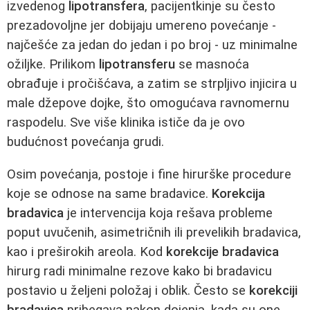
izvedenog
lipotransfera
, pacijentkinje su često
prezadovoljne jer dobijaju umereno povećanje -
najčešće za jedan do jedan i po broj - uz minimalne
ožiljke. Prilikom
lipotransferu
se masnoća
obrađuje i pročišćava, a zatim se strpljivo injicira u
male džepove dojke, što omogućava ravnomernu
raspodelu. Sve više klinika ističe da je ovo
budućnost povećanja grudi.
Osim povećanja, postoje i fine hirurške procedure
koje se odnose na same bradavice.
Korekcija
bradavica
je intervencija koja rešava probleme
poput uvučenih, asimetričnih ili prevelikih bradavica,
kao i preširokih areola. Kod
korekcije bradavica
hirurg radi minimalne rezove kako bi bradavicu
postavio u željeni položaj i oblik. Često se
korekciji
bradavica
pribegava nakon dojenja, kada su one