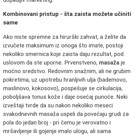
Kombinovani pristup - šta zaista možete učiniti
same
Ako niste spremne za hirurški zahvat, a želite da
izvučete maksimum iz onoga što imate, postoji
nekoliko smernica koje zaista daju rezultat, pod
uslovom da ste uporne. Prvenstveno,
masaža
je
moćno sredstvo. Redovnim snažnim, ali ne grubim
pokretima, uz upotrebu hranljivih ulja (bademovo,
maslinovo, kokosovo), pospešuje se cirkulacija,
poboljšava tonus kože i daje osećaj punoće. Neki
izveštaji tvrde da su nakon nekoliko meseci
svakodnevnih masaža uspeli da povećaju grudi za
pola do jedan broj - pri čemu je verovatno i
mršavljenje ili gojenje imalo ulogu, ali sama