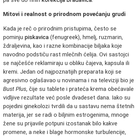
Mitovi i realnost o prirodnom povećanju grudi
Kada je reč o prirodnim pristupima, često se
pominju
piskavica
(fenugreek), hmelj, ruzmarin,
ždraljevina, kao i razne kombinacije biljaka koje
navodno podstiču rast mlečnih ćelija. Ovi sastojci
se najčešće reklamiraju u obliku čajeva, kapsula ili
kremi. Jedan od najpoznatijih preparata koji se
agresivno oglašavao u novinama i na televiziji bio je
Bust Plus
, čije su tablete i prateća krema obećavale
vidljive rezultate već posle dvadeset dana. Iako su
pojedini ginekolozi tvrdili da u sastavu nema štetnih
materija, jer se radi o biljnim estrogenima, mnoge
žene su prijavile potpuni izostanak bilo kakve
promene, a neke i blage hormonske turbulencije,