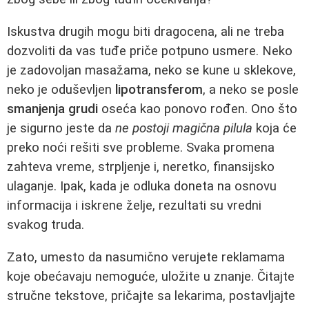
Iskustva drugih mogu biti dragocena, ali ne treba
dozvoliti da vas tuđe priče potpuno usmere. Neko
je zadovoljan masažama, neko se kune u sklekove,
neko je oduševljen
lipotransferom
, a neko se posle
smanjenja grudi
oseća kao ponovo rođen. Ono što
je sigurno jeste da
ne postoji magična pilula
koja će
preko noći rešiti sve probleme. Svaka promena
zahteva vreme, strpljenje i, neretko, finansijsko
ulaganje. Ipak, kada je odluka doneta na osnovu
informacija i iskrene želje, rezultati su vredni
svakog truda.
Zato, umesto da nasumično verujete reklamama
koje obećavaju nemoguće, uložite u znanje. Čitajte
stručne tekstove, pričajte sa lekarima, postavljajte