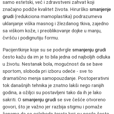
samo estetski, već i zdravstveni zahvat koji
značajno podiže kvalitet života. Hirurško
smanjenje
grudi
(redukciona mamoplastika) podrazumeva
uklanjanje viška masnog i žlezdanog tkiva, zajedno
sa viškom kože, i preoblikovanje dojke u manju,
čvršću i podignutiju formu.
Pacijentkinje koje su se podvrgle
smanjenju grudi
često kažu da im je to bila jedna od najboljih odluka
u životu. Nestanak bola, mogućnost da se bave
sportom, sloboda pri izboru odeće - sve to
dramatično menja samopouzdanje. Postoperativni
tok današnjih tehnika je znatno lakši nego ranijih
godina, a ožiljci su postavljeni tako da ih je lako
sakriti. O
smanjenju grudi
se sve češće otvoreno
govori, što je važno jer razbija stigmu i pomaže
ženama da se oslobode tereta koji su nosile često