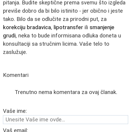
pitanja. Budite skeptične prema svemu što izgleda
previše dobro da bi bilo istinito - jer obično i jeste
tako. Bilo da se odlučite za prirodni put, za
korekciju bradavica
,
lipotransfer
ili
smanjenje
grudi
, neka to bude informisana odluka doneta u
konsultaciji sa stručnim licima. Vaše telo to
zaslužuje.
Komentari
Trenutno nema komentara za ovaj članak.
Vaše ime:
Vaš email: