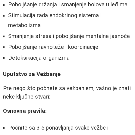
Poboljšanje držanja i smanjenje bolova u leđima
Stimulacija rada endokrinog sistema i
metabolizma
Smanjenje stresa i poboljšanje mentalne jasnoće
Poboljšanje ravnoteže i koordinacije
Detoksikacija organizma
Uputstvo za Vežbanje
Pre nego što počnete sa vežbanjem, važno je znati
neke ključne stvari:
Osnovna pravila:
Počnite sa 3-5 ponavljanja svake vežbe i