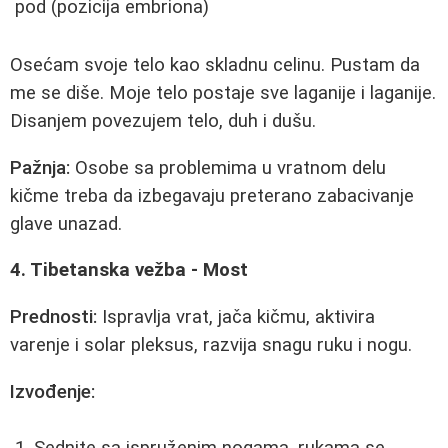
pod (pozicija embriona)
Osećam svoje telo kao skladnu celinu. Pustam da
me se diše. Moje telo postaje sve laganije i laganije.
Disanjem povezujem telo, duh i dušu.
Pažnja:
Osobe sa problemima u vratnom delu
kičme treba da izbegavaju preterano zabacivanje
glave unazad.
4. Tibetanska vežba - Most
Prednosti:
Ispravlja vrat, jača kičmu, aktivira
varenje i solar pleksus, razvija snagu ruku i nogu.
Izvođenje: