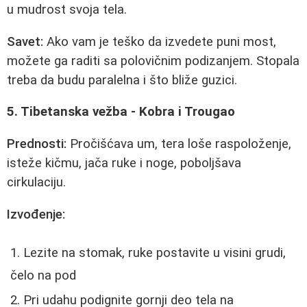
u mudrost svoja tela.
Savet:
Ako vam je teško da izvedete puni most,
možete ga raditi sa polovičnim podizanjem. Stopala
treba da budu paralelna i što bliže guzici.
5. Tibetanska vežba - Kobra i Trougao
Prednosti:
Pročišćava um, tera loše raspoloženje,
isteže kičmu, jača ruke i noge, poboljšava
cirkulaciju.
Izvođenje:
Lezite na stomak, ruke postavite u visini grudi,
čelo na pod
Pri udahu podignite gornji deo tela na