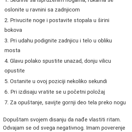
Sednite sa ispruženim nogama, rukama se
oslonite u ravnini sa zadnjicom
Privucite noge i postavite stopala u širini
bokova
Pri udahu podignite zadnjicu i telo u obliku
mosta
Glavu polako spustite unazad, donju vilicu
opustite
Ostanite u ovoj poziciji nekoliko sekundi
Pri izdisaju vratite se u početni položaj
Za opuštanje, savijte gornji deo tela preko nogu
Dopuštam svojem disanju da nađe vlastiti ritam.
Odvajam se od svega negativnog. Imam poverenje