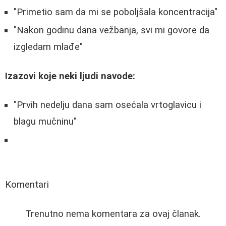
"Primetio sam da mi se poboljšala koncentracija"
"Nakon godinu dana vežbanja, svi mi govore da
izgledam mlađe"
Izazovi koje neki ljudi navode:
"Prvih nedelju dana sam osećala vrtoglavicu i
blagu mučninu"
Komentari
Trenutno nema komentara za ovaj članak.