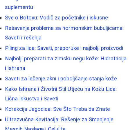
suplementu
Sve o Botoxu: Vodič za početnike i iskusne
Rešavanje problema sa hormonskim bubuljicama:
Saveti i rešenja
Piling za lice: Saveti, preporuke i najbolji proizvodi
Najbolji preparati za zimsku negu kože: Hidratacija
i ishrana
Saveti za lečenje akni i poboljšanje stanja kože
Kako Ishrana i Životni Stil Utječu na Kožu Lica:
Lična Iskustva i Saveti
Korekcija Jagodica: Sve Što Treba da Znate
Ultrazvučna Kavitacija: Rešenje za Smanjenje
Masnih Naslaga i Celulita