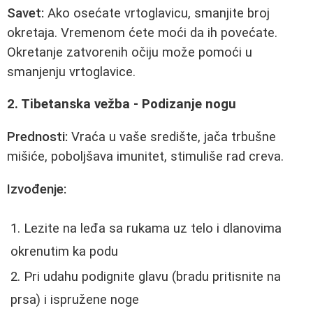
Savet:
Ako osećate vrtoglavicu, smanjite broj
okretaja. Vremenom ćete moći da ih povećate.
Okretanje zatvorenih očiju može pomoći u
smanjenju vrtoglavice.
2. Tibetanska vežba - Podizanje nogu
Prednosti:
Vraća u vaše središte, jača trbušne
mišiće, poboljšava imunitet, stimuliše rad creva.
Izvođenje:
Lezite na leđa sa rukama uz telo i dlanovima
okrenutim ka podu
Pri udahu podignite glavu (bradu pritisnite na
prsa) i ispružene noge