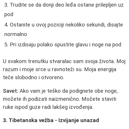
Trudite se da donji deo leđa ostane prilepljen uz
pod
Ostanite u ovoj poziciji nekoliko sekundi, disajte
normalno
Pri izdisaju polako spustite glavu i noge na pod
U svakom trenutku stvaralac sam svoja života. Moj
razum i moje srce u ravnoteži su. Moja energija
teče slobodno i otvoreno.
Savet:
Ako vam je teško da podignete obe noge,
možete ih podizati naizmenično. Možete staviti
ruke ispod guze radi lakšeg izvođenja.
3. Tibetanska vežba - Izvijanje unazad