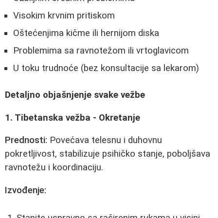
Visokim krvnim pritiskom
Oštećenjima kičme ili hernijom diska
Problemima sa ravnotežom ili vrtoglavicom
U toku trudnoće (bez konsultacije sa lekarom)
Detaljno objašnjenje svake vežbe
1. Tibetanska vežba - Okretanje
Prednosti:
Povećava telesnu i duhovnu
pokretljivost, stabilizuje psihičko stanje, poboljšava
ravnotežu i koordinaciju.
Izvođenje:
Stanite uspravno sa raširenim rukama u visini