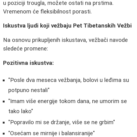
u poziciji trougla, možete ostati na prstima.
Vremenom će fleksibilnost porasti.
Iskustva ljudi koji vežbaju Pet Tibetanskih Vežbi
Na osnovu prikupljenih iskustava, vežbači navode
sledeće promene:
Pozitivna iskustva:
"Posle dva meseca vežbanja, bolovi u leđima su
potpuno nestali"
"Imam više energije tokom dana, ne umorim se
tako lako"
"Popravilo mi se držanje, više se ne grbim"
"Osećam se mirnije i balansiranije"