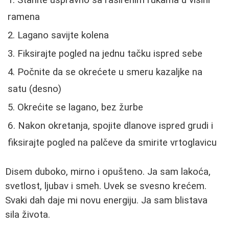
ramena
Lagano savijte kolena
Fiksirajte pogled na jednu tačku ispred sebe
Počnite da se okrećete u smeru kazaljke na
satu (desno)
Okrećite se lagano, bez žurbe
Nakon okretanja, spojite dlanove ispred grudi i
fiksirajte pogled na palčeve da smirite vrtoglavicu
Disem duboko, mirno i opušteno. Ja sam lakoća,
svetlost, ljubav i smeh. Uvek se svesno krećem.
Svaki dah daje mi novu energiju. Ja sam blistava
sila života.