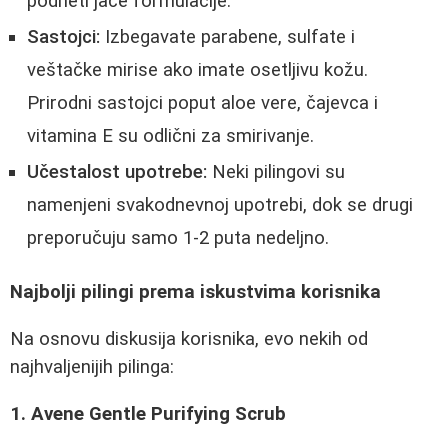
podneti jače formulacije.
Sastojci:
Izbegavate parabene, sulfate i
veštačke mirise ako imate osetljivu kožu.
Prirodni sastojci poput aloe vere, čajevca i
vitamina E su odlični za smirivanje.
Učestalost upotrebe:
Neki pilingovi su
namenjeni svakodnevnoj upotrebi, dok se drugi
preporučuju samo 1-2 puta nedeljno.
Najbolji pilingi prema iskustvima korisnika
Na osnovu diskusija korisnika, evo nekih od
najhvaljenijih pilinga:
1. Avene Gentle Purifying Scrub