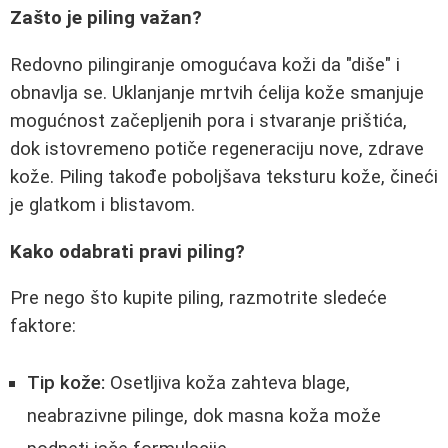
Zašto je piling važan?
Redovno pilingiranje omogućava koži da "diše" i
obnavlja se. Uklanjanje mrtvih ćelija kože smanjuje
mogućnost začepljenih pora i stvaranje prištića,
dok istovremeno potiče regeneraciju nove, zdrave
kože. Piling takođe poboljšava teksturu kože, čineći
je glatkom i blistavom.
Kako odabrati pravi piling?
Pre nego što kupite piling, razmotrite sledeće
faktore:
Tip kože:
Osetljiva koža zahteva blage,
neabrazivne pilinge, dok masna koža može