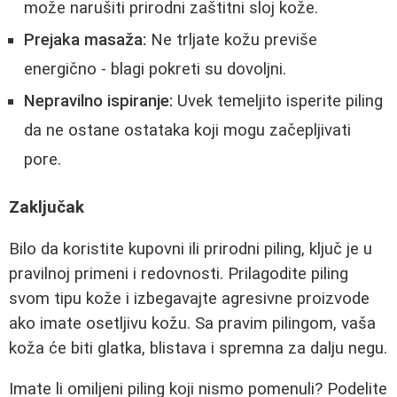
može narušiti prirodni zaštitni sloj kože.
Prejaka masaža:
Ne trljate kožu previše
energično - blagi pokreti su dovoljni.
Nepravilno ispiranje:
Uvek temeljito isperite piling
da ne ostane ostataka koji mogu začepljivati
pore.
Zaključak
Bilo da koristite kupovni ili prirodni piling, ključ je u
pravilnoj primeni i redovnosti. Prilagodite piling
svom tipu kože i izbegavajte agresivne proizvode
ako imate osetljivu kožu. Sa pravim pilingom, vaša
koža će biti glatka, blistava i spremna za dalju negu.
Imate li omiljeni piling koji nismo pomenuli? Podelite