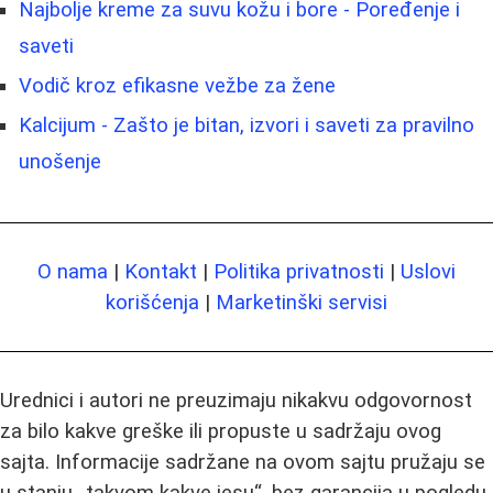
Najbolje kreme za suvu kožu i bore - Poređenje i
saveti
Vodič kroz efikasne vežbe za žene
Kalcijum - Zašto je bitan, izvori i saveti za pravilno
unošenje
O nama
|
Kontakt
|
Politika privatnosti
|
Uslovi
korišćenja
|
Marketinški servisi
Urednici i autori ne preuzimaju nikakvu odgovornost
za bilo kakve greške ili propuste u sadržaju ovog
sajta. Informacije sadržane na ovom sajtu pružaju se