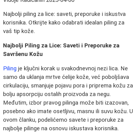
Najbolji piling za lice: saveti, preporuke i iskustva
korisnika. Otkrijte kako odabrati idealan piling za
vaš tip kože.
Najbolji Piling za Lice: Saveti i Preporuke za
Savršenu Kožu
Piling
je ključni korak u svakodnevnoj nezi lica. Ne
samo da uklanja mrtve ćelije kože, već poboljšava
cirkulaciju, smanjuje pojavu pora i priprema kožu za
bolju apsorpciju ostalih proizvoda za negu.
Međutim, izbor pravog pilinga može biti izazovan,
posebno ako imate osetljivu, masnu ili suvu kožu. U
ovom članku, podelićemo savete i preporuke za
najbolje pilinge na osnovu iskustava korisnika.