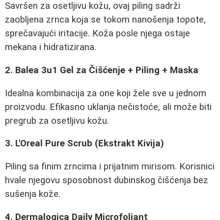
Savršen za osetljivu kožu, ovaj piling sadrži
zaobljena zrnca koja se tokom nanošenja topote,
sprečavajući iritacije. Koža posle njega ostaje
mekana i hidratizirana.
2. Balea 3u1 Gel za Čišćenje + Piling + Maska
Idealna kombinacija za one koji žele sve u jednom
proizvodu. Efikasno uklanja nečistoće, ali može biti
pregrub za osetljivu kožu.
3. L'Oreal Pure Scrub (Ekstrakt Kivija)
Piling sa finim zrncima i prijatnim mirisom. Korisnici
hvale njegovu sposobnost dubinskog čišćenja bez
sušenja kože.
4. Dermalogica Daily Microfoliant