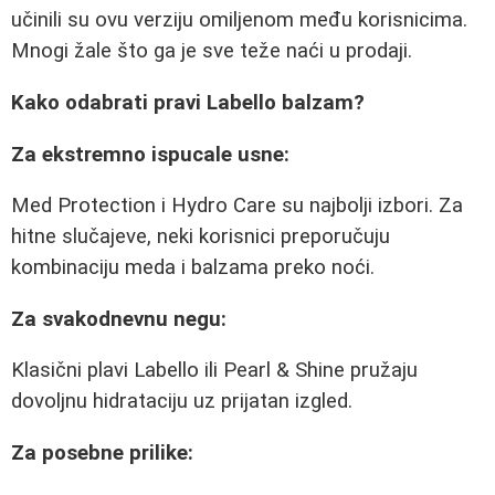
učinili su ovu verziju omiljenom među korisnicima.
Mnogi žale što ga je sve teže naći u prodaji.
Kako odabrati pravi Labello balzam?
Za ekstremno ispucale usne:
Med Protection i Hydro Care su najbolji izbori. Za
hitne slučajeve, neki korisnici preporučuju
kombinaciju meda i balzama preko noći.
Za svakodnevnu negu:
Klasični plavi Labello ili Pearl & Shine pružaju
dovoljnu hidrataciju uz prijatan izgled.
Za posebne prilike: