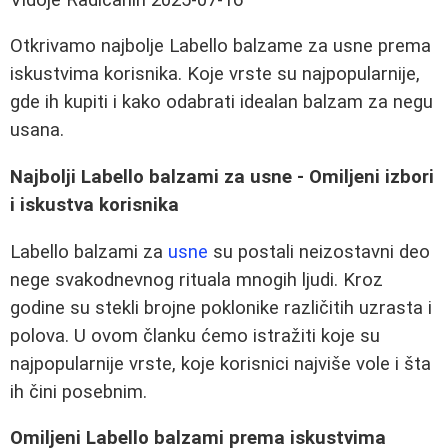
Otkrivamo najbolje Labello balzame za usne prema
iskustvima korisnika. Koje vrste su najpopularnije,
gde ih kupiti i kako odabrati idealan balzam za negu
usana.
Najbolji Labello balzami za usne - Omiljeni izbori
i iskustva korisnika
Labello balzami za
usne
su postali neizostavni deo
nege svakodnevnog rituala mnogih ljudi. Kroz
godine su stekli brojne poklonike različitih uzrasta i
polova. U ovom članku ćemo istražiti koje su
najpopularnije vrste, koje korisnici najviše vole i šta
ih čini posebnim.
Omiljeni Labello balzami prema iskustvima