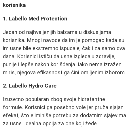
korisnika
1. Labello Med Protection
Jedan od najhvaljenijih balzama u diskusijama
korisnika. Mnogi navode da im je pomogao kada su
im usne bile ekstremno ispucale, čak i za samo dva
dana. Korisnici ističu da usne izgledaju zdravije,
punije i lepše nakon korišćenja. Iako nema izražen
miris, njegova efikasnost ga čini omiljenim izborom.
2. Labello Hydro Care
Izuzetno popularan zbog svoje hidratantne
formule. Korisnici ga posebno vole jer pruža sjajan
efekat, što eliminiše potrebu za dodatnim sjajevima
za usne. Idealna opcija za one koji žede