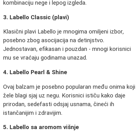
kombinaciju nege i lepog izgleda.
3. Labello Classic (plavi)
Klasični plavi Labello je mnogima omiljeni izbor,
posebno zbog asocijacija na detinjstvo.
Jednostavan, efikasan i pouzdan - mnogi korisnici
mu se vraćaju godinama unazad.
4. Labello Pearl & Shine
Ovaj balzam je posebno popularan među onima koji
žele blagi sjaj uz negu. Korisnici ističu kako daje
prirodan, sedefasti odsjaj usnama, čineći ih
istančanijim i zdravijim.
5. Labello sa aromom višnje