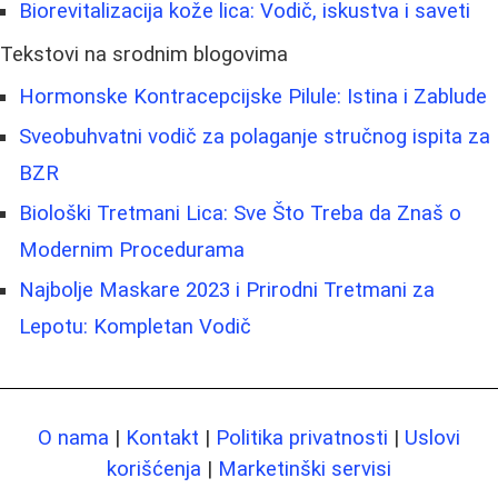
Biorevitalizacija kože lica: Vodič, iskustva i saveti
Tekstovi na srodnim blogovima
Hormonske Kontracepcijske Pilule: Istina i Zablude
Sveobuhvatni vodič za polaganje stručnog ispita za
BZR
Biološki Tretmani Lica: Sve Što Treba da Znaš o
Modernim Procedurama
Najbolje Maskare 2023 i Prirodni Tretmani za
Lepotu: Kompletan Vodič
O nama
|
Kontakt
|
Politika privatnosti
|
Uslovi
korišćenja
|
Marketinški servisi