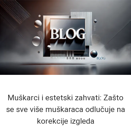
Muškarci i estetski zahvati: Zašto
se sve više muškaraca odlučuje na
korekcije izgleda