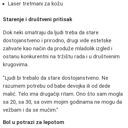
Laser tretmani za kožu
Starenje i društveni pritisak
Dok neki smatraju da ljudi treba da stare
dostojanstveno i prirodno, drugi vide estetske
zahvate kao način da produže mladolik izgled i
ostanu konkurentni na tržištu rada i u društvenim
krugovima.
"Ljudi bi trebalo da stare dostojanstveno. Ne
razumem potrebu od babe devojka ili od dede
malić. Telo ima drugačiji ritam. Ono što sam mogla
sa 20, sa 30, sa ovim mojim godinama ne mogu da
vežbam i da se mučim."
Bol u potrazi za lepotom