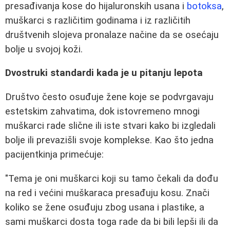
presađivanja kose do hijaluronskih usana i
botoksa
,
muškarci s različitim godinama i iz različitih
društvenih slojeva pronalaze načine da se osećaju
bolje u svojoj koži.
Dvostruki standardi kada je u pitanju lepota
Društvo često osuđuje žene koje se podvrgavaju
estetskim zahvatima, dok istovremeno mnogi
muškarci rade slične ili iste stvari kako bi izgledali
bolje ili prevazišli svoje komplekse. Kao što jedna
pacijentkinja primećuje:
"Tema je oni muškarci koji su tamo čekali da dođu
na red i većini muškaraca presađuju kosu. Znači
koliko se žene osuđuju zbog usana i plastike, a
sami muškarci dosta toga rade da bi bili lepši ili da