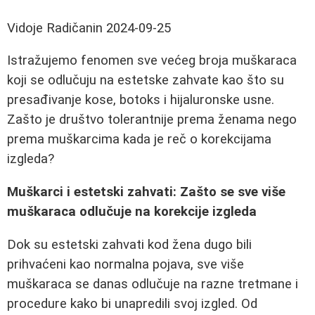
Vidoje Radičanin
2024-09-25
Istražujemo fenomen sve većeg broja muškaraca
koji se odlučuju na estetske zahvate kao što su
presađivanje kose, botoks i hijaluronske usne.
Zašto je društvo tolerantnije prema ženama nego
prema muškarcima kada je reč o korekcijama
izgleda?
Muškarci i estetski zahvati: Zašto se sve više
muškaraca odlučuje na korekcije izgleda
Dok su estetski zahvati kod žena dugo bili
prihvaćeni kao normalna pojava, sve više
muškaraca se danas odlučuje na razne tretmane i
procedure kako bi unapredili svoj izgled. Od