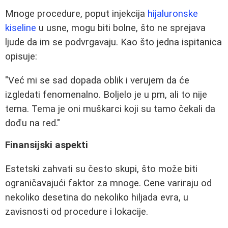
Mnoge procedure, poput injekcija
hijaluronske
kiseline
u usne, mogu biti bolne, što ne sprejava
ljude da im se podvrgavaju. Kao što jedna ispitanica
opisuje:
"Već mi se sad dopada oblik i verujem da će
izgledati fenomenalno. Boljelo je u pm, ali to nije
tema. Tema je oni muškarci koji su tamo čekali da
dođu na red."
Finansijski aspekti
Estetski zahvati su često skupi, što može biti
ograničavajući faktor za mnoge. Cene variraju od
nekoliko desetina do nekoliko hiljada evra, u
zavisnosti od procedure i lokacije.