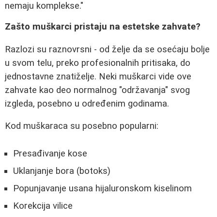
nemaju komplekse."
Zašto muškarci pristaju na estetske zahvate?
Razlozi su raznovrsni - od želje da se osećaju bolje
u svom telu, preko profesionalnih pritisaka, do
jednostavne znatiželje. Neki muškarci vide ove
zahvate kao deo normalnog "održavanja" svog
izgleda, posebno u određenim godinama.
Kod muškaraca su posebno popularni:
Presađivanje kose
Uklanjanje bora (botoks)
Popunjavanje usana hijaluronskom kiselinom
Korekcija vilice