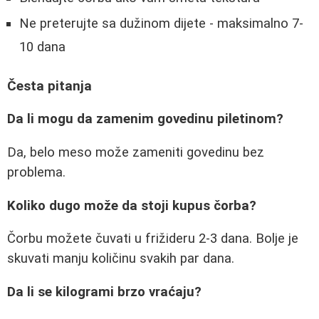
Ne preterujte sa dužinom dijete - maksimalno 7-
10 dana
Česta pitanja
Da li mogu da zamenim govedinu piletinom?
Da, belo meso može zameniti govedinu bez
problema.
Koliko dugo može da stoji kupus čorba?
Čorbu možete čuvati u frižideru 2-3 dana. Bolje je
skuvati manju količinu svakih par dana.
Da li se kilogrami brzo vraćaju?