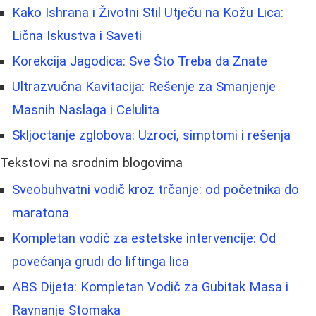
Kako Ishrana i Životni Stil Utječu na Kožu Lica:
Lična Iskustva i Saveti
Korekcija Jagodica: Sve Što Treba da Znate
Ultrazvučna Kavitacija: Rešenje za Smanjenje
Masnih Naslaga i Celulita
Skljoctanje zglobova: Uzroci, simptomi i rešenja
Tekstovi na srodnim blogovima
Sveobuhvatni vodič kroz trčanje: od početnika do
maratona
Kompletan vodič za estetske intervencije: Od
povećanja grudi do liftinga lica
ABS Dijeta: Kompletan Vodič za Gubitak Masa i
Ravnanje Stomaka