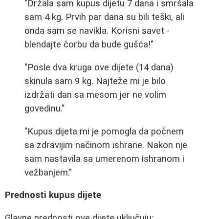
"Držala sam kupus dijetu 7 dana i smršala
sam 4 kg. Prvih par dana su bili teški, ali
onda sam se navikla. Korisni savet -
blendajte čorbu da bude gušća!"
"Posle dva kruga ove dijete (14 dana)
skinula sam 9 kg. Najteže mi je bilo
izdržati dan sa mesom jer ne volim
govedinu."
"Kupus dijeta mi je pomogla da počnem
sa zdravijim načinom ishrane. Nakon nje
sam nastavila sa umerenom ishranom i
vežbanjem."
Prednosti kupus dijete
Glavne prednosti ove dijete uključuju: