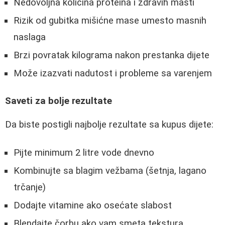
Nedovoljna količina proteina i zdravih masti
Rizik od gubitka mišićne mase umesto masnih
naslaga
Brzi povratak kilograma nakon prestanka dijete
Može izazvati nadutost i probleme sa varenjem
Saveti za bolje rezultate
Da biste postigli najbolje rezultate sa kupus dijete:
Pijte minimum 2 litre vode dnevno
Kombinujte sa blagim vežbama (šetnja, lagano
trčanje)
Dodajte vitamine ako osećate slabost
Blendajte čorbu ako vam smeta tekstura