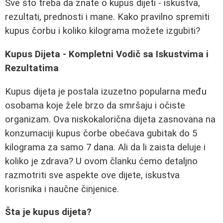
Sve što treba da znate o kupus dijeti - iskustva,
rezultati, prednosti i mane. Kako pravilno spremiti
kupus čorbu i koliko kilograma možete izgubiti?
Kupus Dijeta - Kompletni Vodič sa Iskustvima i
Rezultatima
Kupus dijeta je postala izuzetno popularna među
osobama koje žele brzo da smršaju i očiste
organizam. Ova niskokalorična dijeta zasnovana na
konzumaciji kupus čorbe obećava gubitak do 5
kilograma za samo 7 dana. Ali da li zaista deluje i
koliko je zdrava? U ovom članku ćemo detaljno
razmotriti sve aspekte ove dijete, iskustva
korisnika i naučne činjenice.
Šta je kupus dijeta?