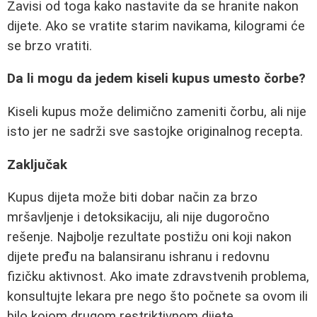
Zavisi od toga kako nastavite da se hranite nakon
dijete. Ako se vratite starim navikama, kilogrami će
se brzo vratiti.
Da li mogu da jedem kiseli kupus umesto čorbe?
Kiseli kupus može delimično zameniti čorbu, ali nije
isto jer ne sadrži sve sastojke originalnog recepta.
Zaključak
Kupus dijeta može biti dobar način za brzo
mršavljenje i detoksikaciju, ali nije dugoročno
rešenje. Najbolje rezultate postižu oni koji nakon
dijete pređu na balansiranu ishranu i redovnu
fizičku aktivnost. Ako imate zdravstvenih problema,
konsultujte lekara pre nego što počnete sa ovom ili
bilo kojom drugom restriktivnom dijete.