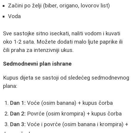
Začini po želji (biber, origano, lovorov list)
Voda
Sve sastojke sitno iseckati, naliti vodom i kuvati
oko 1-2 sata. Možete dodati malo ljute paprike ili
čili praha za intenzivniji ukus.
Sedmodnevni plan ishrane
Kupus dijeta se sastoji od sledećeg sedmodnevnog
plana:
Dan 1:
Voće (osim banana) + kupus čorba
Dan 2:
Povrće (osim krompira) + kupus čorba
Dan 3:
Voće i povrće (osim banana i krompira) +