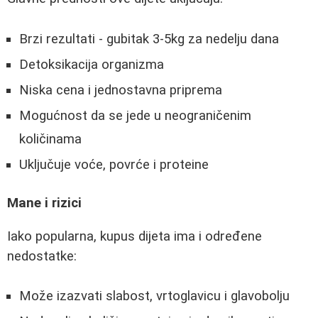
Brzi rezultati - gubitak 3-5kg za nedelju dana
Detoksikacija organizma
Niska cena i jednostavna priprema
Mogućnost da se jede u neograničenim
količinama
Uključuje voće, povrće i proteine
Mane i rizici
Iako popularna, kupus dijeta ima i određene
nedostatke:
Može izazvati slabost, vrtoglavicu i glavobolju