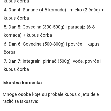
kupus čorba
Dan 4:
Banane (4-6 komada) i mleko (2 čaše) +
kupus čorba
Dan 5:
Govedina (300-500g) i paradajz (6-8
komada) + kupus čorba
Dan 6:
Govedina (500-800g) i povrće + kupus
čorba
Dan 7:
Integralni pirinač (500g), voće, povrće i
kupus čorba
Iskustva korisnika
Mnoge osobe koje su probale kupus dijetu dele
različita iskustva: