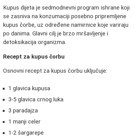
Kupus dijeta je sedmodnevni program ishrane koji
se zasniva na konzumaciji posebno pripremljene
kupus čorbe, uz određene namirnice koje variraju
po danima. Glavni cilj je brzo mršavljenje i
detoksikacija organizma.
Recept za kupus čorbu
Osnovni recept za kupus čorbu uključuje:
1 glavica kupusa
3-5 glavica crnog luka
3 paradajza
1 manji celer
1-2 šargarepe