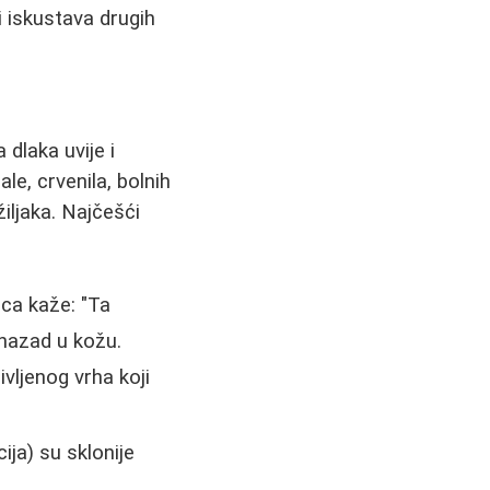
i iskustava drugih
 dlaka uvije i
e, crvenila, bolnih
žiljaka. Najčešći
ica kaže: "Ta
e nazad u kožu.
vljenog vrha koji
ija) su sklonije