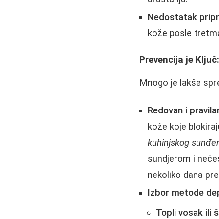
Nedostatak pripr
kože posle tretm
Prevencija je Klju
Mnogo je lakše spre
Redovan i pravilan
kože koje blokira
kuhinjskog sunđe
sundjerom i nećeš 
nekoliko dana pre 
Izbor metode depi
Topli vosak ili