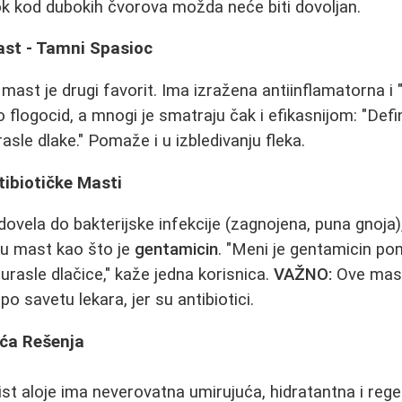
k kod dubokih čvorova možda neće biti dovoljan.
ast - Tamni Spasioc
ast je drugi favorit. Ima izražena antiinflamatorna i "
o flogocid, a mnogi je smatraju čak i efikasnijom: "Defin
sle dlake." Pomaže i u izbledivanju fleka.
tibiotičke Masti
 dovela do bakterijske infekcije (zagnojena, puna gnoja
čku mast kao što je
gentamicin
. "Meni je gentamicin p
urasle dlačice," kaže jedna korisnica.
VAŽNO:
Ove mast
o savetu lekara, jer su antibiotici.
aća Rešenja
ist aloje ima neverovatna umirujuća, hidratantna i rege