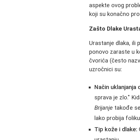
aspekte ovog proble
koji su konačno pro
Zašto Dlake Uras
Urastanje dlaka, ili
ponovo zaraste u ko
čvorića (često nazvan
uzročnici su:
Način uklanjanja 
sprava je zlo." Kid
Brijanje
takođe seč
lako probija foliku
Tip kože i dlake:
G
urastanju.