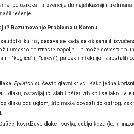
ma, od uzroka i prevencije do najefikasnijih tretmana 
našli rešenje.
taju? Razumevanje Problema u Korenu
 pseudofolikulitis, dešava se kada se ošišana ili izvučena
žu umesto da izraste napolje. To može dovesti do upal
ih "kuglice" ili "cirevi"), pa čak i infekcije i zaostalih o
dlaka:
Epilatori
su često glavni krivci. Kako jedna korisn
aju dlaku, ostavljajući slab i oštar vrh koji se lako uvij
e dlaku pod uglom, što može dovesti do oštrog, zakri
l.
ušće, kovrdžave dlake i suvlja, deblja koza (keratinizac