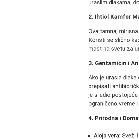
uraslim dlakama, do
2. Ihtiol Kamfor M
Ova tamna, mirisna m
Koristi se slično ka
mast na svetu za ura
3. Gentamicin i An
Ako je urasla dlaka
prepisati antibioti
je sredio postojeće 
ograničeno vreme i p
4. Prirodna i Dom
Aloja vera:
Sveži l