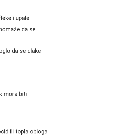
eke i upale.
r pomaže da se
oglo da se dlake
k mora biti
cid ili topla obloga