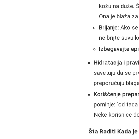
kožu na duže. 
Ona je blaža za
Brijanje:
Ako se b
ne brijte suvu k
Izbegavajte epi
Hidratacija i pra
savetuju da se prv
preporučuju blage
Korišćenje prepa
pominje: "od tada
Neke korisnice do
Šta Raditi Kada je