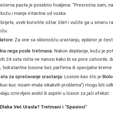
Šećerna pasta je posebno hvaljena: "Presrećna sam, n
 kožu i manje iritantna od voska.
rijete, uvek koristite oštar žilet i vučite ga u smeru r
ožu.
latore:
Za one sa sklonošću urastanju, epilator je često 
vilna nega posle tretmana:
Nakon depilacije, kožu je pot
ih 24 sata ništa ne nanosi kako bi se pore zatvorile, d
, hidratantne losione bez parfema ili specijalne kreme 
rata za sprečavanje urastanja:
Losioni kao što je
Biol
 kuc-kuc nisam imala nikakvih problema") mogu biti odl
daju izmrvljeni
andol
ili
aspirin
u losion za jači efekat.
 Dlaka Već Urasla? Tretmani i "Spasioci"