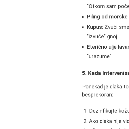
"Otkom sam počel
Piling od morske 
Kupus:
Zvuči smeš
"izvuče" gnoj.
Eterično ulje lava
"urazume".
5. Kada Intervenis
Ponekad je dlaka to
besprekoran:
Dezinfikujte kožu 
Ako dlaka nije vi