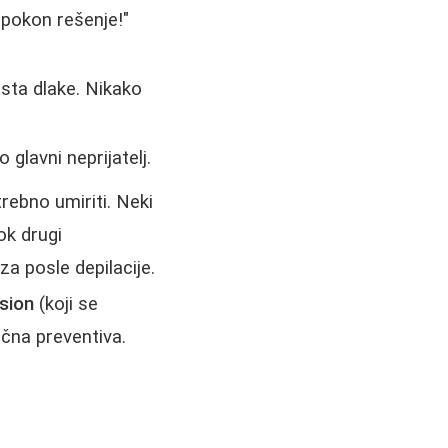
apokon rešenje!"
asta dlake. Nikako
glavni neprijatelj.
rebno umiriti. Neki
ok drugi
za posle depilacije.
osion
(koji se
ična preventiva.