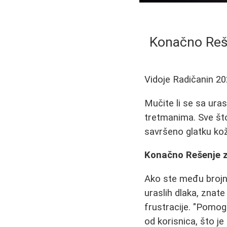
Konačno Reše
Vidoje Radičanin
20
Mučite li se sa uras
tretmanima. Sve što 
savršeno glatku ko
Konačno Rešenje z
Ako ste među brojn
uraslih dlaka, znate
frustracije. "Pomoga
od korisnica, što j