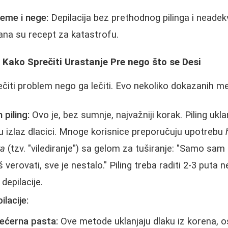
eme i nege:
Depilacija bez prethodnog pilinga i neadek
ana su recept za katastrofu.
č: Kako Sprečiti Urastanje Pre nego što se Desi
čiti problem nego ga lečiti. Evo nekoliko dokazanih m
 piling:
Ovo je, bez sumnje, najvažniji korak. Piling ukla
ju izlaz dlacici. Mnoge korisnice preporučuju upotrebu
ra
(tzv. "vilediranje") sa gelom za tuširanje: "Samo sam s
verovati, sve je nestalo." Piling treba raditi 2-3 puta 
depilacije.
lacije:
 šećerna pasta:
Ove metode uklanjaju dlaku iz korena, os