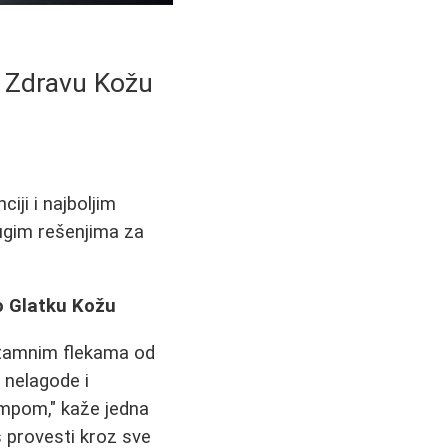
i Zdravu Kožu
iji i najboljim
rugim rešenjima za
o Glatku Kožu
 tamnim flekama od
, nelagode i
tempom," kaže jedna
s provesti kroz sve