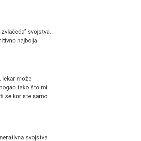
izvlačeća" svojstva.
itivno najbolja
), lekar može
omogao tako što mi
i se koriste samo
nerativna svojstva.