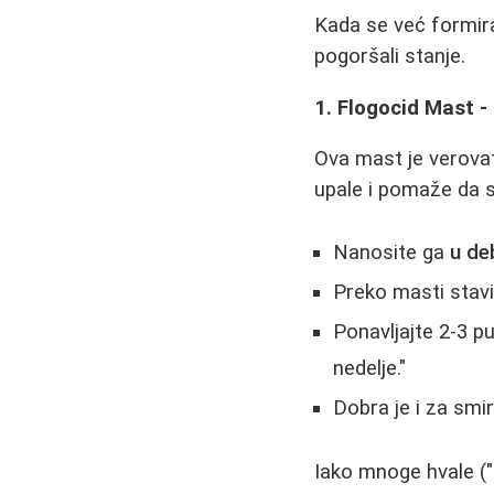
Kada se već formira
pogoršali stanje.
1. Flogocid Mast -
Ova mast je verovat
upale i pomaže da se
Nanosite ga
u de
Preko masti stav
Ponavljajte 2-3 pu
nedelje."
Dobra je i za smi
Iako mnoge hvale ("m