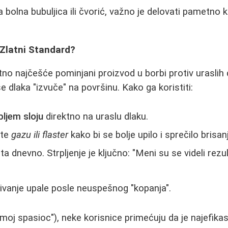
 bolna bubuljica ili čvorić, važno je delovati pametno 
 Zlatni Standard?
no najčešće pominjani proizvod u borbi protiv uraslih d
 dlaka "izvuče" na površinu. Kako ga koristiti:
bljem sloju
direktno na uraslu dlaku.
ite
gazu ili flaster
kako bi se bolje upilo i sprečilo brisan
ta dnevno. Strpljenje je ključno: "Meni su se videli rezu
rivanje upale posle neuspešnog "kopanja".
oj spasioc"), neke korisnice primećuju da je najefikasn