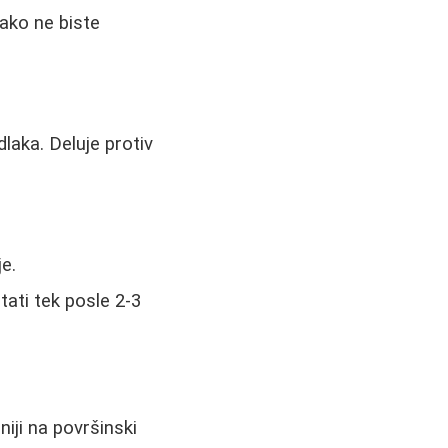
kako ne biste
laka. Deluje protiv
je.
ltati tek posle 2-3
iji na površinski