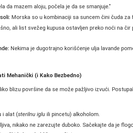
a da mazem aloju, počela je da se smanjuje."
soli:
Morska so u kombinaciji sa suncem čini čuda za fl
no, ali list svežeg kupusa ostavljen preko noći na či
nde:
Nekima je dugotrajno korišćenje ulja lavande pom
ati Mehanički (i Kako Bezbedno)
liko blizu površine da se može pažljivo izvući. Postupa
i alat (
sterilnu iglu
ili pincetu) alkoholom.
dljiva, nikako ne zarezujte duboko. Sačekajte da je flogo