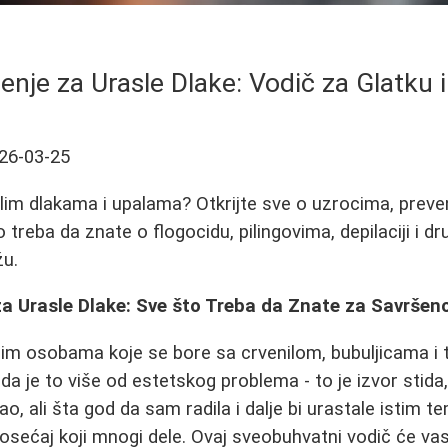
nje za Urasle Dlake: Vodič za Glatku 
26-03-25
lim dlakama i upalama? Otkrijte sve o uzrocima, prevenc
treba da znate o flogocidu, pilingovima, depilaciji i d
žu.
a Urasle Dlake: Sve što Treba da Znate za Savršen
im osobama koje se bore sa crvenilom, bubuljicama i
 da je to više od estetskog problema - to je izvor stida
o, ali šta god da sam radila i dalje bi urastale istim 
e osećaj koji mnogi dele. Ovaj sveobuhvatni vodič će va