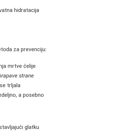
vatna hidratacija
etoda za prevenciju:
nja mrtve ćelije
hrapave strane
e trljala
nedeljno, a posebno
tavljajući glatku