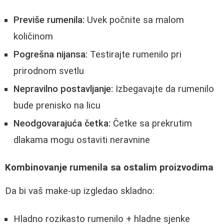
Previše rumenila:
Uvek počnite sa malom
količinom
Pogrešna nijansa:
Testirajte rumenilo pri
prirodnom svetlu
Nepravilno postavljanje:
Izbegavajte da rumenilo
bude prenisko na licu
Neodgovarajuća četka:
Četke sa prekrutim
dlakama mogu ostaviti neravnine
Kombinovanje rumenila sa ostalim proizvodima
Da bi vaš make-up izgledao skladno:
Hladno rozikasto rumenilo + hladne sjenke