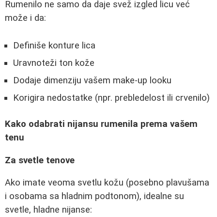
Rumenilo ne samo da daje svež izgled licu već
može i da:
Definiše konture lica
Uravnoteži ton kože
Dodaje dimenziju vašem make-up looku
Korigira nedostatke (npr. prebledelost ili crvenilo)
Kako odabrati nijansu rumenila prema vašem
tenu
Za svetle tenove
Ako imate veoma svetlu kožu (posebno plavušama
i osobama sa hladnim podtonom), idealne su
svetle, hladne nijanse: