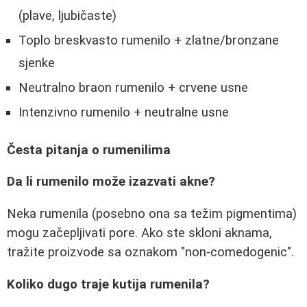
(plave, ljubičaste)
Toplo breskvasto rumenilo + zlatne/bronzane
sjenke
Neutralno braon rumenilo + crvene usne
Intenzivno rumenilo + neutralne usne
Česta pitanja o rumenilima
Da li rumenilo može izazvati akne?
Neka rumenila (posebno ona sa težim pigmentima)
mogu začepljivati pore. Ako ste skloni aknama,
tražite proizvode sa oznakom "non-comedogenic".
Koliko dugo traje kutija rumenila?