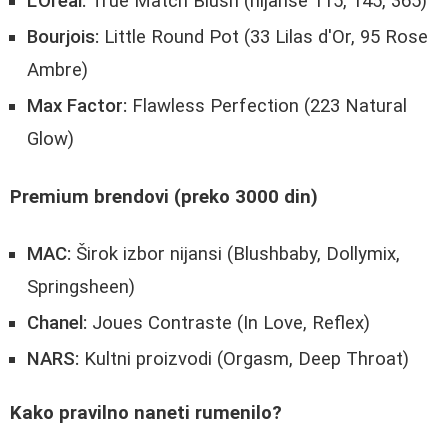
L'Oreal:
True Match Blush (nijanse 115, 145, 365)
Bourjois:
Little Round Pot (33 Lilas d'Or, 95 Rose
Ambre)
Max Factor:
Flawless Perfection (223 Natural
Glow)
Premium brendovi (preko 3000 din)
MAC:
Širok izbor nijansi (Blushbaby, Dollymix,
Springsheen)
Chanel:
Joues Contraste (In Love, Reflex)
NARS:
Kultni proizvodi (Orgasm, Deep Throat)
Kako pravilno naneti rumenilo?