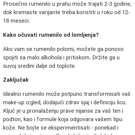
Prosečno rumenilo u prahu može trajati 2-3 godine,
dok kremaste varijante treba koristiti u roku od 12-
18 meseci.
Kako očuvati rumenilo od lomljenja?
Ako vam se rumenilo polomi, možete ga ponovo
spojiti sa malo alkohola i pritiskom. Držite ga u
suvoj sredini dalje od toplote.
Zaključak
Idealno rumenilo može potpuno transformisati vaš
make-up izgled, dodajući zdrav sjaj i definiciju licu.
Ključ je u pronalaženju prave nijanse za vaš ten i
podton, kao i formule koja odgovara vašem tipu
kože. Ne bojte se eksperimentisati - ponekad i