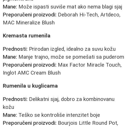
Mane:
Može ispasti suviše mat ako nema blagi sjaj
Preporučeni proizvodi:
Deborah Hi-Tech, Artdeco,
MAC Mineralize Blush
Kremasta rumenila
Prednosti:
Prirodan izgled, idealno za suvu kožu
Mane:
Manje trajno, može se pomešati sa puderom
Preporučeni proizvodi:
Max Factor Miracle Touch,
Inglot AMC Cream Blush
Rumenila u kuglicama
Prednosti:
Delikatni sjaj, dobro za kombinovanu
kožu
Mane:
Teško se kontroliše intenzitet boje
Preporučeni proizvodi:
Bourjois Little Round Pot,