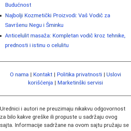
Budućnost
Najbolji Kozmetički Proizvodi: Vaš Vodič za
Savršenu Negu i Šminku
Anticelulit masaža: Kompletan vodič kroz tehnike,
prednosti i istinu o celulitu
O nama
|
Kontakt
|
Politika privatnosti
|
Uslovi
korišćenja
|
Marketinški servisi
Urednici i autori ne preuzimaju nikakvu odgovornost
za bilo kakve greške ili propuste u sadržaju ovog
sajta. Informacije sadržane na ovom sajtu pružaju se