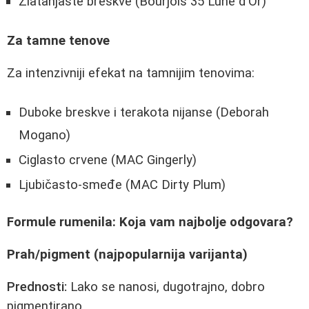
Zlatanjaste breskve (Bourjois 35 Lune d'Or)
Za tamne tenove
Za intenzivniji efekat na tamnijim tenovima:
Duboke breskve i terakota nijanse (Deborah
Mogano)
Ciglasto crvene (MAC Gingerly)
Ljubičasto-smeđe (MAC Dirty Plum)
Formule rumenila: Koja vam najbolje odgovara?
Prah/pigment (najpopularnija varijanta)
Prednosti:
Lako se nanosi, dugotrajno, dobro
pigmentirano